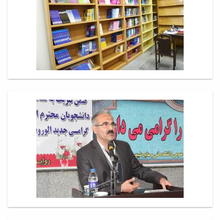
پژوهشی