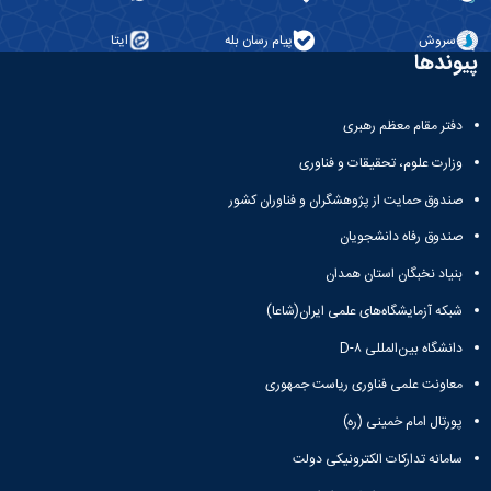
سروش
پیام رسان بله
ایتا
پیوندها
دفتر مقام معظم رهبری
وزارت علوم، تحقیقات و فناوری
صندوق حمایت از پژوهشگران و فناوران کشور
صندوق رفاه دانشجویان
بنیاد نخبگان استان همدان
شبکه آزمایشگاه‌های علمی ایران(شاعا)
دانشگاه بین‌المللی D-۸
معاونت علمی فناوری ریاست جمهوری
پورتال امام خمینی (ره)
سامانه تدارکات الکترونیکی دولت