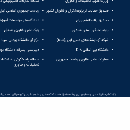
وزارت علوم، تحقیقات و فناوری
سامانه تدارکات الکترونیکی د
صندوق حمایت از پژوهشگران و فناوران کشور
ریاست جمهوری اسلامی ایران
صندوق رفاه دانشجویان
دانشگاه‌ها و مؤسسات آموزش
بنیاد نخبگان استان همدان
پارک علم و فناوری همدان
شبکه آزمایشگاه‌های علمی ایران(شاعا)
مرکز آپا دانشگاه بوعلی سینا
دانشگاه بین‌المللی D-۸
دبیرستان پسرانه دانشگاه بوع
معاونت علمی فناوری ریاست جمهوری
سامانه پاسخگوئی به شکایات
تحقیقات و فناوری
تمام حقوق مادی و معنوی این وبگاه متعلق به دانشکده فنی و منابع طبیعی تویسرکان است.پی