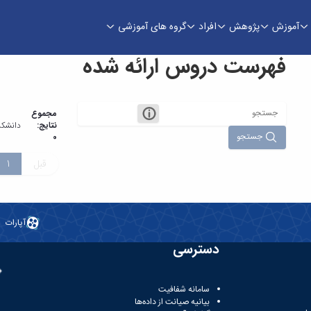
آموزش
پژوهش
افراد
گروه های آموزشی
فهرست دروس ارائه شده
سرکان
مجموع
نتایج:
دانشکد
جستجو
0
قبل
1
آپارات
دسترسی
سامانه شفافیت
بیانیه صیانت از داده‌ها