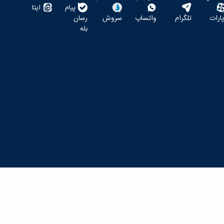
پیام
ایتا
پارات
تلگرام
واتساپ
سروش
رسان
بله