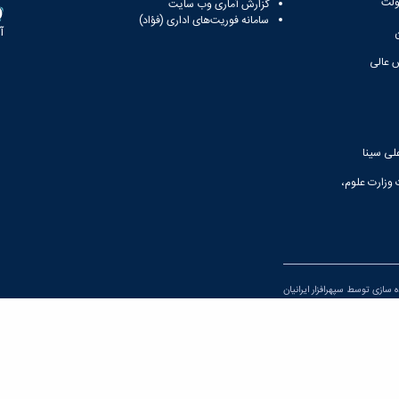
ولت
گزارش آماری وب‌ سایت
سامانه فوریت‌های اداری (فؤاد)
آ
 عالی
لی سینا
 وزارت علوم،
اده سازی توسط
سپهرافزار ایرانیان