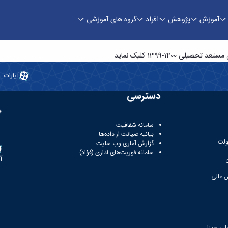
آموزش
پژوهش
افراد
گروه های آموزشی
13 - دانشکده فنی و منابع طبیعی تویسرکان
1400-1399 کلیک نماید
آپارات
دسترسی
سامانه شفافیت
بیانیه صیانت از داده‌ها
ولت
گزارش آماری وب‌ سایت
سامانه فوریت‌های اداری (فؤاد)
آ
 عالی