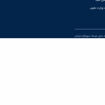
لی سینا
 وزارت علوم،
اده سازی توسط
سپهرافزار ایرانیان