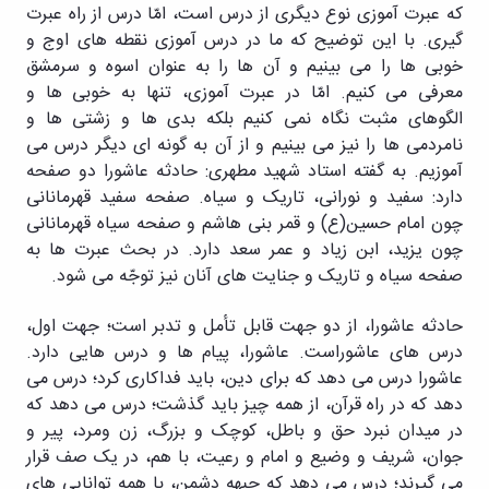
که عبرت آموزی نوع دیگری از درس است، امّا درس از راه عبرت
گیری. با این توضیح که ما در درس آموزی نقطه های اوج و
خوبی ها را می بینیم و آن ها را به عنوان اسوه و سرمشق
معرفی می کنیم. امّا در عبرت آموزی، تنها به خوبی ها و
الگوهای مثبت نگاه نمی کنیم بلکه بدی ها و زشتی ها و
نامردمی ها را نیز می بینیم و از آن به گونه ای دیگر درس می
آموزیم. به گفته استاد شهید مطهری: حادثه عاشورا دو صفحه
دارد: سفید و نورانی، تاریک و سیاه. صفحه سفید قهرمانانی
چون امام حسین(ع) و قمر بنی هاشم و صفحه سیاه قهرمانانی
چون یزید، ابن زیاد و عمر سعد دارد. در بحث عبرت ها به
صفحه سیاه و تاریک و جنایت های آنان نیز توجّه می شود.
حادثه عاشورا، از دو جهت قابل تأمل و تدبر است؛ جهت اول،
درس های عاشوراست. عاشورا، پیام ها و درس هایی دارد.
عاشورا درس می دهد که برای دین، باید فداکاری کرد؛ درس می
دهد که در راه قرآن، از همه چیز باید گذشت؛ درس می دهد که
در میدان نبرد حق و باطل، کوچک و بزرگ، زن ومرد، پیر و
جوان، شریف و وضیع و امام و رعیت، با هم، در یک صف قرار
می گیرند؛ درس می دهد که جبهه دشمن، با همه توانایی های