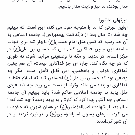
مدار بودند، ما نیز ولایت مدار باشیم.
عبرتهای عاشورا
اولین عبرتی که ما را متوجه خود می کند، این است که ببینیم
چه شد ۵۰ سال بعد از درگذشت پیغمبر(ص)، جامعه اسلامی به
آن حد رسید که کسی مثل امام حسین(ع) ناچار شد برای نجات
جامعه این چنین فداکاری کند. این که حسین بن علی(ع) در
مرکز اسلام، در مدینه و مکه با وضعیتی مواجه شود، به طوری
که هر چه نگاه کند، چاره ای جز فداکاری نیست؛ آن هم چنین
فداکاری خونین و باعظمتی، این قابل تأمل است. مگر چه
وضعی بود که حسین بن علی(ع) احساس کرد که اسلام فقط با
فداکاری او زنده می ماند وگرنه از دست می رود. چه شد فردی
مثل یزید بر جامعه اسلامی حاکم شد؟ باید ببینیم آن جامعه
اسلامی چه آفتی پیدا کرد که کارش به یزید رسید؟ چه شد که۲۰
سال بعد از شهادت امیرالمؤمنین(ع) در همان شهری که حکومت
می کرد، سرهای پسران امیرالمؤمنین(ع) را بر نیزه کردند و در
آن شهر گرداندند.