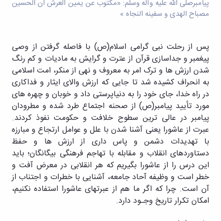
پژوهشی
پیامبرصلی الله علیه وآله وسلم: «مکتوب عن یمین العرش ان الحسین
مصباح الهدی و سفینه النجاه »
پس از رحلت نبی گرامی اسلام(ص) با فاصله گرفتن از وصی
پیغمبر و جداسازی قرآن از عترت و گرایش به مادیات و کم رنگ
شدن ارزش ها و ترک امر به معروف و نهی از منکر، امت اسلامی
به انحراف کشیده شد تا جایی که ارزش والای ایثار و فداکاری
در راه خدا، جای خود را به دنیاپرستی داد و خوبان و چهره های
مورد تأیید پیامبر(ص) از صحنه اجتماع طرد شده و مطرودان
پیامبر در عالی ترین سطوح خلافت و حکومت نفوذ کردند.
عبرت از عاشورا یعنی آشنا شدن با علل و عوامل ارتجاع و مبارزه
با تهدیدات دشمن و پاس داری از ارزش ها و حفظ
دستاوردهای انقلاب و مقابله با تهاجم فرهنگی بیگانگان؛ باید
این درس را از عاشورا بگیریم که هر انقلابی در معرض آفت و
خطر است و وظیفه آحاد جامعه، آشنایی با خطرات و اجتناب از
آن است. چرا که اگر ما هم از عبرتهای عاشورا استفاده نکنیم،
امکان تکرار تاریخ وجـود دارد.