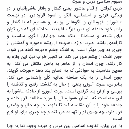
مفهوم شناسی درس و عبرت
درس گرفتن از قیام عاشورا یعنی گفتار و رفتار عاشورائیان را در
زندگی فردی و اجتماعی، الگو و اسوه قراردادن. در نهضت
عاشورا با قهرمانان و الگوهایی رو به رو هستیم که با گفتار و
رفتار خود حادثه ای بس بزرگ آفریدند، حادثه ای که می توان
برای شیعه و مسلمانان بلکه همه جهانیان الگوی مناسب و
کارآمدی باشد. عبرت: واژه «عبرت» از ریشه «عبور» و گذشتن از
چیزی به چیز دیگر است. به اشگ چشم «عبره» گفته می شود،
چون اشک از چشم عبور می کند. در تعبیر خواب نیز، این واژه به
کار رفته، چون انسان را از ظاهر به باطن منتقل می کند. به
همین مناسبت به حوادثی که به انسان پند دهد «عبرت» گویند،
چون انسان را به یک سلسله تعالیم کلّی راهنمایی می کند.
بنابراین، عبرت آموزی یعنی از حال به گذشته رفتن و گذشته را
بررسی و از آن پند گرفتن است. عبرت آموزی از حادثه عاشورا به
این معناست که انسان همواره آن را مورد مطالعه قرار داده و
جامعه خود را با آن مقایسه کند تا بفهمد در چه حال و وضعی
قرار دارد، چه چیزی او را تهدید می کند و چه چیزی برای او لازم
است.
با این بیان، تفاوت اساسی بین درس و عبرت وجود ندارد؛ چرا