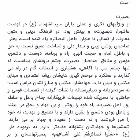
است.
بصیرت
از ویژگیهای فکری و عملی یاران سیدالشهداء (ع) در نهضت
عاشورا، «بصیرت» و بینش بود. در فرهنگ دینی و متون
معارف، از کسانی با عنوان «اهل البصائر» یاد شده است، یعنی
صاحبان روشن بینی و بیدار دلی و شناخت عمیق نسبت به حق
و باطل، امام و حجت الهی، راه و برنامه، دوست و دشمن،
مؤمن و منافق. صاحبان بصیرت، چشم درونشان بیناست، نه
تنها چشم سر. با آگاهی، هشیاری و انتخاب گام در راه می
گذارند و عملکرد و موضع گیری هایشان ریشه اعتقادی و مبنای
مکتبی و دینی دارد، جهادشان مکتبی و مبارزاتشان مرامی است؛
نه سودجویانه و دنیاپرستانه یا نشأت گرفته از تعصبات قومی و
جاهلی، یا تحریک شده تبلیغات فریبکارانه جناح باطل و سلطه
زور. اهل بصیرت، راه خود را روشن و بی ابهام و بحق می بینند
و باطل بودن دشمن را یقین دارند و با تطمیع و تهدید، نه خود
را می فروشند و نه دست از عقیده و جهاد بر می دارند.
شمشیرها و جهادشان پشتوانه عقیدتی دارد. به فرموده علی
(ع): «حَمَلُوا بَصائِرَهُمْ عَلی اَسْیافِهِم». بصیرتهایشان را بر