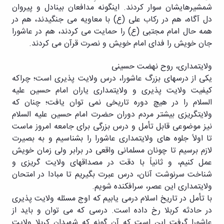
شمشیرهایشان سوار کردند. اینگونه مدافعان بینادل و پیروان
دل آگاه، هم در رکاب علی (ع) با معاویه می جنگیدند، هم در
همه حال امام مجتبی (ع) را حمایت می کردند، هم در عاشورا
جان خویش را فدای امام خویش و نصرت قرآن می کردند.
ولایتمداری، روح نهضت حسینی
یکی از درس‎های بزرگ عاشورا، درس ولایت پذیری است؛ چراکه
کیفیت ولایت پذیری و ولایتمداری یاران امام حسین علیه
السلام را در هیچ دوره تاریخی نمی توان یافت؛ چنان که
ولایت‎گریزی بیشتر مردم دوران حضرت امام حسین علیه السلام
نیز موضوعی قابل تأمل و درس بزرگی برای جامعه امروز ماست
تا اولاً جلوه های ولایتمداری عاشورا را بشناسیم و به بصیرت
لازم برسیم تا چونان مسلمانی واقعی در برابر ولی زمان خویش
عمل کنیم، و ثانیاً با دقت در مصداق‎های ولایت گریزی و
شناخت سرنوشت آنان، درس عبرت بگیریم تا مبادا در امتحان
ولایتمداری این عصر، سرافکنده شویم.
با تأمل در تاریخ اسلام درمی یابیم که اوج مسئله ولایت پذیری
در حادثه کربلا رخ داده است. درسی که می توان و باید از
عاشورا گرفت این است که آن گونه که شهیدان کربلا ولایت