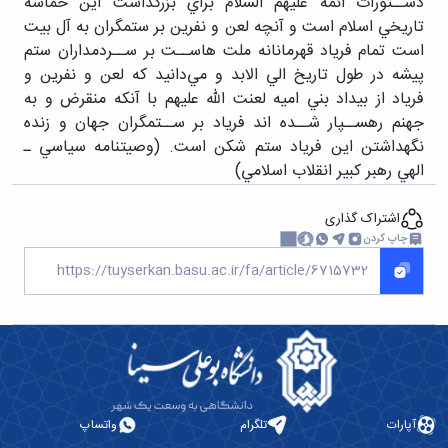
ﺩﺳــﺘﻮﺭﺍﺕ ﺍﺋﻤﻪ ﻋﻠﻴﻬﻢ ﺍﻟﺴﻼﻡ ﺑﺮﺍﻱ ﺑﺰﺭﮔﺪﺍﺷﺖ ﺍﻳﻦ ﺣﻤﺎﺳﻪ
ﺗﺎﺭﻳﺨﻲ ﺍﺳﻼﻡ ﺍﺳﺖ ﻭ ﺁﻧﭽﻪ ﻟﻌﻦ ﻭ ﻧﻔﺮﻳﻦ ﺑﺮ ﺳﺘﻤﮕﺮﺍﻥ ﺑﻪ ﺁﻝ ﺑﻴﺖ
ﺍﺳﺖ ﺗﻤﺎﻡ ﻓﺮﻳﺎﺩ ﻗﻬﺮﻣﺎﻧﺎﻧﻪ ﻣﻠﺖ ﻫﺎﺳــﺖ ﺑﺮ ﺳــﺮﺩﻣﺪﺍﺭﺍﻥ ﺳﺘﻢ
ﭘﻴﺸﻪ ﺩﺭ ﻃﻮﻝ ﺗﺎﺭﻳﺦ ﺍﻟﻲ ﺍﻻﺑﺪ ﻭ ﻣﻲﺩﺍﻧﻴﺪ ﻛﻪ ﻟﻌﻦ ﻭ ﻧﻔﺮﻳﻦ ﻭ
ﻓﺮﻳﺎﺩ ﺍﺯ ﺑﻴﺪﺍﺩ ﺑﻨﻲ ﺍﻣﻴﻪ ﻟﻌﻨﺖ ﺍﷲ ﻋﻠﻴﻬﻢ ﺑﺎ ﺁﻧﻜﻪ ﻣﻨﻘﺮﺽ ﻭ ﺑﻪ
ﺟﻬﻨﻢ ﺭﻫﺴــﭙﺎﺭ ﺷــﺪﻩ ﺍﻧﺪ ﻓﺮﻳﺎﺩ ﺑﺮ ﺳــﺘﻤﮕﺮﺍﻥ ﺟﻬﺎﻥ ﻭ ﺯﻧﺪﻩ
ﻧﮕﻬﺪﺍﺷﺘﻦ ﺍﻳﻦ ﻓﺮﻳﺎﺩ ﺳﺘﻢ ﺷﻜﻦ ﺍﺳﺖ. (ﻭﺻﻴﺘﻨﺎﻣﻪ ﺳﻴﺎﺳﻲ ـ
ﺍﻟﻬﻲ ﺭﻫﺒﺮ ﻛﺒﻴﺮ ﺍﻧﻘﻼﺏ ﺍﺳﻼﻣﻲ)
اشتراک گذاری
چاپ کردن
آپارات
تلگرام
واتساپ