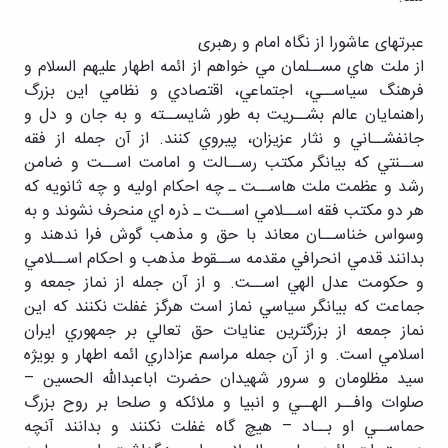
عبرتهای عاشورا از نگاه امام و رهبری
ﺍﺯ ﻣﻠﺖ ﻫﺎﻱ ﻣﺴــﻠﻤﺎﻥ ﻣﻲ ﺧﻮﺍﻫﻢ ﺍﺯ ﺍﺋﻤﻪ ﺍﻃﻬﺎﺭ علیهم السلام ﻭ
ﻓﺮﻫﻨﮓ ﺳﻴﺎﺳــﻲ، ﺍﺟﺘﻤﺎﻋﻲ، ﺍﻗﺘﺼﺎﺩﻱ ﻭ ﻧﻈﺎﻣﻲ ﺍﻳﻦ ﺑﺰﺭگ
ﺭﺍﻫﻨﻤﺎﻳﺎﻥ ﻋﺎﻟﻢ ﺑﺸــﺮﻳﺖ ﺑﻪ ﻃﻮﺭ ﺷﺎﻳﺴــﺘﻪ ﻭ ﺑﻪ ﺟﺎﻥ ﻭ ﺩﻝ ﻭ
ﺟﺎﻧﻔﺸــﺎﻧﻲ ﻭ ﻧﺜﺎﺭ ﻋﺰﻳﺰﺍﻥ، ﭘﻴﺮﻭﻱ ﻛﻨﻨﺪ. ﺍﺯ ﺁﻥ ﺟﻤﻠﻪ ﺍﺯ ﻓﻘﻪ
ﺳــﻨﺘﻲ ﻛﻪ ﺑﻴﺎﻧﮕﺮ ﻣﻜﺘﺐ ﺭﺳــﺎﻟﺖ ﻭ ﺍﻣﺎﻣﺖ ﺍﺳــﺖ ﻭ ﺿﺎﻣﻦ
ﺭﺷﺪ ﻭ ﻋﻈﻤﺖ ﻣﻠﺖ ﻫﺎﺳــﺖ ـ ﭼﻪ ﺍﺣﻜﺎﻡ ﺍﻭﻟﻴﻪ ﻭ ﭼﻪ ﺛﺎﻧﻮﻳﻪ ﻛﻪ
ﻫﺮ ﺩﻭ ﻣﻜﺘﺐ ﻓﻘﻪ ﺍﺳــﻼﻣﻲ ﺍﺳــﺖ ـ ﺫﺭﻩ ﺍﻱ ﻣﻨﺤﺮﻑ ﻧﺸﻮﻧﺪ ﻭ ﺑﻪ
ﻭﺳﻮﺍﺱ ﺧﻨﺎﺳــﺎﻥ ﻣﻌﺎﻧﺪ ﺑﺎ ﺣﻖ ﻭ ﻣﺬﻫﺐ ﮔﻮﺵ ﻓﺮﺍ ﻧﺪﻫﻨﺪ ﻭ
ﺑﺪﺍﻧﻨﺪ ﻗﺪﻣﻲ ﺍﻧﺤﺮﺍﻓﻲ ﻣﻘﺪﻣﻪ ﺳــﻘﻮﻁ ﻣﺬﻫﺐ ﻭ ﺍﺣﻜﺎﻡ ﺍﺳــﻼﻣﻲ
ﻭ ﺣﻜﻮﻣﺖ ﻋﺪﻝ ﺍﻟﻬﻲ ﺍﺳــﺖ. ﻭ ﺍﺯ ﺁﻥ ﺟﻤﻠﻪ ﺍﺯ ﻧﻤﺎﺯ ﺟﻤﻌﻪ ﻭ
ﺟﻤﺎﻋﺖ ﻛﻪ ﺑﻴﺎﻧﮕﺮ ﺳﻴﺎﺳﻲ ﻧﻤﺎﺯ ﺍﺳﺖ ﻫﺮﮔﺰ ﻏﻔﻠﺖ ﻧﻜﻨﻨﺪ ﻛﻪ ﺍﻳﻦ
ﻧﻤﺎﺯ ﺟﻤﻌﻪ ﺍﺯ ﺑﺰﺭﮔﺘﺮﻳﻦ ﻋﻨﺎﻳﺎﺕ ﺣﻖ ﺗﻌﺎﻟﻲ ﺑﺮ ﺟﻤﻬﻮﺭﻱ ﺍﻳﺮﺍﻥ
ﺍﺳﻼﻣﻲ ﺍﺳﺖ. ﻭ ﺍﺯ ﺁﻥ ﺟﻤﻠﻪ ﻣﺮﺍﺳﻢ ﻋﺰﺍﺩﺍﺭﻱ ﺍﺋﻤﻪ ﺍﻃﻬﺎﺭ ﻭ ﺑﻮﻳﮋﻩ
ﺳﻴﺪ ﻣﻈﻠﻮﻣﺎﻥ ﻭ ﺳﺮﻭﺭ ﺷﻬﻴﺪﺍﻥ ﺣﻀﺮﺕ ﺍﺑﺎﻋﺒﺪﺍﷲ ﺍﻟﺤﺴﻴﻦ –
ﺻﻠﻮﺍﺕ ﻭﺍﻓــﺮ ﺍﻟﻬــﻲ ﻭ ﺍﻧﺒﻴﺎ ﻭ ﻣﻼﺋﻜﻪ ﻭ ﺻﻠﺤﺎ ﺑﺮ ﺭﻭﺡ ﺑﺰﺭگ
ﺣﻤﺎﺳــﻲ ﺍﻭ ﺑــﺎﺩ – ﻫﻴﭻ ﮔﺎﻩ ﻏﻔﻠﺖ ﻧﻜﻨﻨﺪ ﻭ ﺑﺪﺍﻧﻨﺪ ﺁﻧﭽﻪ