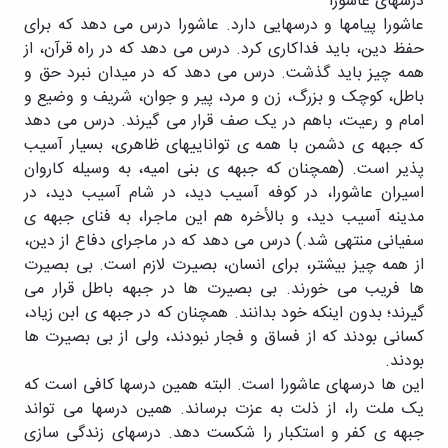
درسهای عاشورا
عاشورا پیامها و درسهایی دارد. عاشورا درس می دهد که برای
حفظ دین، باید فداکاری کرد. درس می دهد که در راه قرآن، از
همه چیز باید گذشت. درس می دهد که در میدان نبرد حق و
باطل، کوچک و بزرگ، زن و مرد، پیر و جوان، شریف و وضیع و
امام و رعیت، باهم در یک صف قرار می گیرند. درس می دهد
که جبهه ی دشمن با همه ی تواناییهای ظاهری، بسیار آسیب
پذیر است. (همچنان که جبهه ی بنی امیه، به وسیله کاروان
اسیران عاشورا، در کوفه آسیب دید، در شام آسیب دید، در
مدینه آسیب دید، و بالأخره هم این ماجرا، به فنای جبهه ی
سفیانی منتهی شد.) درس می دهد که در ماجرای دفاع از دین،
از همه چیز بیشتر، برای انسان، بصیرت لازم است. بی بصیرت
ها فریب می خورند. بی بصیرت ها در جبهه باطل قرار می
گیرند؛ بدون اینکه خود بدانند. همچنان که در جبهه ی ابن زیاد،
کسانی بودند که از فساق و فجار نبودند، ولی از بی بصیرت ها
بودند.
این ها درسهای عاشورا است. البته همین درسها کافی است که
یک ملت را، از ذلت به عزت برساند. همین درسها می تواند
جبهه ی کفر و استکبار را شکست دهد. درسهای زندگی سازی