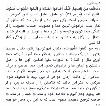
دنیاطلبی
«فَخَلَفَ مِنْ بَعْدِهِمْ خَلْفٌ أَضاعُوا الصَّلاهَ وَ اتَّبَعُوا الشَّهَواتِ فَسَوْفَ
یلْقَوْنَ غَیا» (مریم: ۵۹) دو عامل، عامل اصلی این گمراهی و
انحراف عمومی است: یکی دور شدن از ذکر خدا که مظهر آن
نماز است. فراموش کردن خدا و معنویت؛ حساب معنویت را از
زندگی جدا کردن و توجه و ذکر و دعا و توسل و طلب از خدای
متعال و توکل به خدا و محاسبات خدایی را از زندگی کنار
گذاشتن.
دوم «وَ اتَّبَعُوا الشَّهَواتِ»؛ دنبال شهوترانیها رفتن؛ دنبال هوسها
رفتن و در یک جمله: دنیاطلبی. به فکر جمع آوری ثروت، جمع
آوری مال و التذاذ به شهوات دنیا افتادن. این ها را اصل
دانستن و آرمان ها را فراموش کردن. این، درد اساسی و بزرگ
است. ما هم ممکن است به این درد دچار شویم. اگر در جامعه
اسلامی، آن حالت آرمان خواهی از بین برود یا ضعیف شود؛
هرکس به فکر این باشد که کلاهش را از معرکه در ببرد و از
دیگران در دنیا عقب نیفتد؛ اینکه «دیگری جمع کرده است، ما
هم برویم جمع کنیم و خلاصه خود و مصالح خود را بر مصالح
جامعه ترجیح دهیم»، معلوم است که به این درد دچار خواهیم
شد.