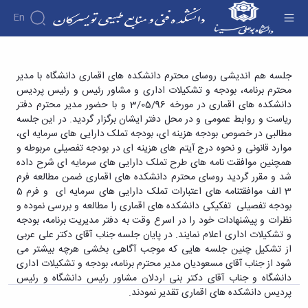
En
دانشکده
جلسه هم اندیشی روسای محترم دانشکده های
جلسه هم اندیشی روسای محترم دانشکده های اقماری دانشگاه با مدیر
درباره
آموزش
محترم برنامه، بودجه و تشکیلات اداری و مشاور رئیس و رئیس پردیس
اقماری با مدیر محترم برنامه، بودجه و تشکیلات
آموزش
دانشکده
پژوهش
دانشکده های اقماری در مورخه 3/05/96 و با حضور مدیر محترم دفتر
اداری و رئیس محترم دفتر ریاست و روابط عمومی
پژوهش
تقویم
تاریخچه
افراد
ریاست و روابط عمومی و در محل دفتر ایشان برگزار گردید. در این جلسه
اساتید
اولویت
گروه
ریاست
آموزشی
دانشگاه - دانشکده فنی و منابع طبیعی تویسرکان
مطالبی در خصوص بودجه هزینه ای، بودجه تملک دارایی های سرمایه ای،
اساتید
های
های
دروس
دانشکده
موارد قانونی و نحوه درج آیتم های هزینه ای در بودجه تفصیلی مربوطه و
آموزشی
دانشکده
پژوهشی
ارائه
رؤسای
همچنین موافقت نامه های طرح تملک دارایی های سرمایه ای شرح داده
گروه
اساتید
فرم
شده
پیشین
های
شد و مقرر گردید روسای محترم دانشکده های اقماری ضمن مطالعه فرم
بازنشسته
های
دوره
آلبوم
آموزشی
3 الف موافقتنامه های اعتبارات تملک دارایی های سرمایه ای و فرم 5
کارشناسی
پژوهشی
کارکنان
عکس
مهندسی
بودجه تفصیلی تفکیکی دانشکده های اقماری را مطالعه و بررسی نموده و
فرم
اطلاعات
کارگاه
صنایع
نظرات و پیشنهادات خود را در اسرع وقت به دفتر مدیریت برنامه، بودجه
ها
تماس
ها
مهندسی
و تشکیلات اداری اعلام نمایند. در پایان جلسه جناب آقای دکتر علی عربی
و
سازمان
و
صنایع
از تشکیل چنین جلسه هایی که موجب آگاهی بخشی هرچه بیشتر می
آئین
دانشکده
آزمایشگاه
غذایی
شود از جناب آقای مسعودیان مدیر محترم برنامه، بودجه و تشکیلات اداری
نامه
معاونت
ها
مهندسی
دانشگاه و جناب آقای دکتر بنی اردلان مشاور رئیس دانشگاه و رئیس
ها
آموزشی
نشریات
فناوری
پردیس دانشکده های اقماری تقدیر نمودند.
معاونت
اطلاعات