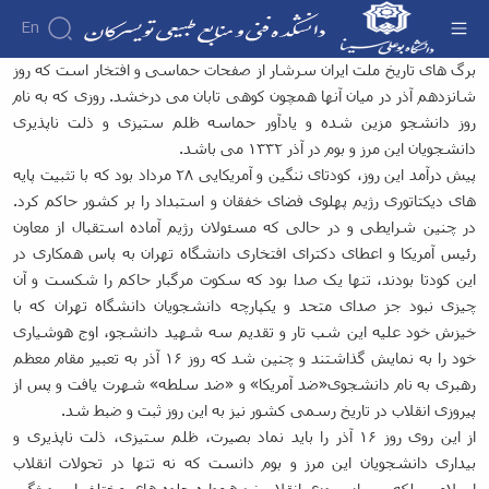
En
روز دانشجو گرامی باد - دانشکده فنی و منابع
برگ های تاریخ ملت ایران سرشار از صفحات حماسی و افتخار است که روز
طبیعی تویسرکان
شانزدهم آذر در میان آنها همچون کوهی تابان می درخشد. روزی که به نام
دانشکده
روز دانشجو مزین شده و یادآور حماسه ظلم ستیزی و ذلت ناپذیری
درباره
آموزش
دانشجویان این مرز و بوم در آذر ۱۳۳۲ می باشد.
آموزش
دانشکده
پژوهش
پژوهش
پیش درآمد این روز، کودتای ننگین و آمریکایی ۲۸ مرداد بود که با تثبیت پایه
تقویم
تاریخچه
افراد
اساتید
اولویت
گروه
ریاست
آموزشی
های دیکتاتوری رژیم پهلوی فضای خفقان و استبداد را بر کشور حاکم کرد.
اساتید
های
های
دروس
دانشکده
در چنین شرایطی و در حالی که مسئولان رژیم آماده استقبال از معاون
آموزشی
دانشکده
پژوهشی
ارائه
رؤسای
رئیس آمریکا و اعطای دکترای افتخاری دانشگاه تهران به پاس همکاری در
گروه
اساتید
فرم
شده
پیشین
های
این کودتا بودند، تنها یک صدا بود که سکوت مرگبار حاکم را شکست و آن
بازنشسته
های
دوره
آلبوم
آموزشی
چیزی نبود جز صدای متحد و یکپارچه دانشجویان دانشگاه تهران که با
کارشناسی
پژوهشی
کارکنان
عکس
مهندسی
فرم
خیزش خود علیه این شب تار و تقدیم سه شهید دانشجو، اوج هوشیاری
اطلاعات
کارگاه
صنایع
ها
خود را به نمایش گذاشتند و چنین شد که روز ۱۶ آذر به تعبیر مقام معظم
تماس
ها
مهندسی
و
سازمان
و
رهبری به نام دانشجوی«ضد آمریکا» و «ضد سلطه» شهرت یافت و پس از
صنایع
آئین
دانشکده
آزمایشگاه
پیروزی انقلاب در تاریخ رسمی کشور نیز به این روز ثبت و ضبط شد.
غذایی
نامه
معاونت
ها
مهندسی
از این روی روز ۱۶ آذر را باید نماد بصیرت، ظلم ستیزی، ذلت ناپذیری و
ها
آموزشی
نشریات
فناوری
بیداری دانشجویان این مرز و بوم دانست که نه تنها در تحولات انقلاب
معاونت
اطلاعات
اسلامی بلکه پس از پیروزی انقلاب نیز همواره جلوه های مختلف این ویژگی