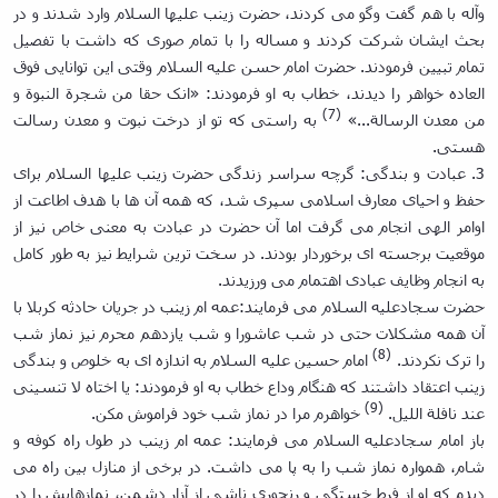
وآله با هم گفت وگو می کردند، حضرت زینب علیها السلام وارد شدند و در
بحث ایشان شرکت کردند و مساله را با تمام صوری که داشت با تفصیل
تمام تبیین فرمودند. حضرت امام حسن علیه السلام وقتی این توانایی فوق
العاده خواهر را دیدند، خطاب به او فرمودند: «انک حقا من شجرة النبوة و
(7)
من معدن الرسالة...»
به راستی که تو از درخت نبوت و معدن رسالت
هستی.
3. عبادت و بندگی: گرچه سراسر زندگی حضرت زینب علیها السلام برای
حفظ و احیای معارف اسلامی سپری شد، که همه آن ها با هدف اطاعت از
اوامر الهی انجام می گرفت اما آن حضرت در عبادت به معنی خاص نیز از
موقعیت برجسته ای برخوردار بودند. در سخت ترین شرایط نیز به طور کامل
به انجام وظایف عبادی اهتمام می ورزیدند.
حضرت سجادعلیه السلام می فرمایند:عمه ام زینب در جریان حادثه کربلا با
آن همه مشکلات حتی در شب عاشورا و شب یازدهم محرم نیز نماز شب
(8)
را ترک نکردند.
امام حسین علیه السلام به اندازه ای به خلوص و بندگی
زینب اعتقاد داشتند که هنگام و
داع خطاب به او فرمودند: یا اختاه لا تنسینی
(9)
عند نافلة اللیل.
خواهرم مرا در نماز شب خود فراموش مکن.
باز امام سجادعلیه السلام می فرمایند: عمه ام زینب در طول راه کوفه و
شام، همواره نماز شب را به پا می داشت. در برخی از منازل بین راه می
دیدم که او از فرط خستگی و رنجوری ناشی از آزار دشمن، نمازهایش را در