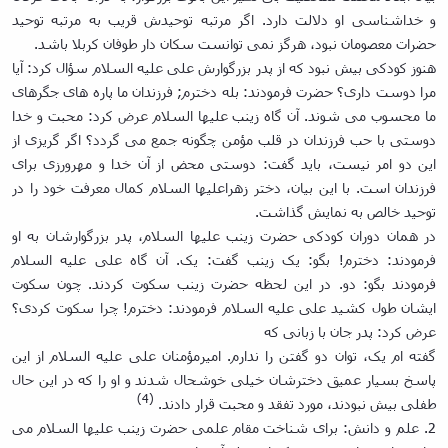
و خداشناسی او دلالت دارد. اگر مرتبه توحیدش قریب به مرتبه توحید
حضرات معصومان نبود، هرگز نمی توانست سکان دار طوفان کربلا باشد.
هنوز کودکی بیش نبود که از پدر بزرگوارش علی علیه السلام سؤال کرد: آیا
مرا دوست داری؟ حضرت فرمودند: بله دخترم; فرزندان ما پاره های جگرهای
ما محسوب می شوند. آن گاه زینب علیها السلام عرض کرد: محبت و خدا
دوستی با حب فرزندان در قلب مؤمن چگونه جمع می گردد؟ اگر گریزی از
این دو امر نیست، باید گفت: دوستی محض از آن خدا و مهرورزی برای
فرزندان است. با این بیان، دختر زهراعلیها السلام کمال معرفت خود را در
توحید خالص به نمایش گذاشت.
در همان دوران کودکی حضرت زینب علیها السلام، پدر بزرگوارشان به او
فرمودند: دخترم! بگو: یک زینب گفت: یک. آن گاه علی علیه السلام
فرمودند بگو: دو. در این لحظه حضرت زینب سکوت کردند. چون سکوت
ایشان طول کشید علی علیه السلام فرمودند: دخترم! چرا سکوت کردی؟
عرض کرد: پدر جان با زبانی که
گفته ام یک، توان دو گفتن را ندارم. امیرمؤمنان علی علیه السلام از این
پاسخ بسیار عمیق دخترشان خیلی خوشحال شدند و او را که در این حال
(4)
طفلی بیش نبودند، مورد تفقد و محبت قرار دادند.
2. علم و دانش: برای شناخت مقام علمی حضرت زینب علیها السلام می