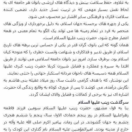
به علاوه، حفظ سلامت بینش و دیدگاه های ارزشی بانوان هر جامعه ای به
لحاظ نقش بسیار مهمی که در تربیت نسل جدید دارد، تضمین کننده
سلامت فکری و فرهنگی سایر اقشار نیز محسوب می شود.
یکی از چهره های برجسته جهان اسلام، به دلیل برخورداری از ویژگی های
منحصر به فرد در تمام زمینه ها می تواند یک الگو به تمام معنی در همه
اعصار مطرح شود، حضرت زینب علیها السلام است.
همان گونه که این بانوی گران قدر در یکی از حساس ترین برهه های تاریخ
اسلام، از طریق تدبیر و فداکاری و شهامت وانست خطری را که متوجه کیان
اسلام بود، برطرف سازد. امروز نیز بانوان جامعه اسلامی می توانند از طریق
اقتدا به سیره و عملکرد و فضایل شیرزن کربلا حضرت زینب کبری علیها
السلام همه دسیسه های ناجوان مردانه استکبار جهانی را خنثی نمایند.
این نوشتار، که با هدف گرامی داشت سال روز میلاد عقیله بنی هاشم به
نگارش درآمده، می کوشد تا پس از مروری کوتاه به وقایع زندگی آن حضرت،
اشاره ای نیز به برخی از کمالات و فضایل والای ایشان گردد.
سرگذشت زینب علیها السلام
بنا به قول مشهور، حضرت زینب علیها السلام سومین فرزند فاطمه
زهراعلیها السلام در روز پنجم جمادی الاول سال پنجم یا ششم هجری
چشم به جهان گشودند. در این زمان، پیامبر اکرم صلی الله علیه وآله در
خارج از مدینه بودند. امیرالمؤمنین علیه السلام نام گذاری این کودک را به