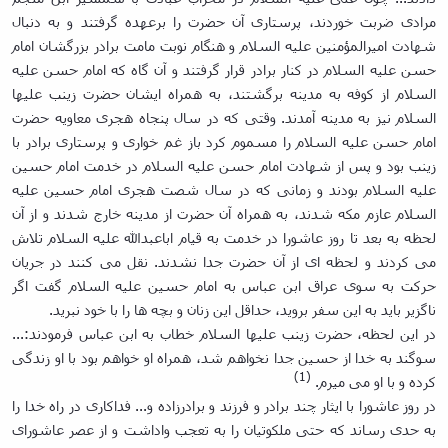
مرادی ضربت خوردند، پرستاری آن حضرت را برعهده گرفتند و به دنبال
شهادت امیرالمؤمنین علیه السلام و هنگام نوبت مامت برادر بزرگشان امام
حسن علیه السلام در کنار برادر قرار گرفتند و آن گاه که امام حسن علیه
السلام از کوفه به مدینه برگشتند، به همراه ایشان حضرت زینب علیها
السلام نیز به مدینه آمدند. وقتی که در سال پنجاه هجری معاویه حضرت
امام حسن علیه السلام را مسموم کرد باز غم خواری و پرستاری برادر با
زینب بود و پس از شهادت امام حسن علیه السلام در خدمت امام حسین
علیه السلام بودند و زمانی که در سال شصت هجری امام حسین علیه
السلام عازم مکه شدند، به همراه آن حضرت از مدینه خارج شدند و از آن
لحظه به بعد تا روز عاشورا در خدمت به قیام اباعبدالله علیه السلام تلاش
می کردند و لحظه ای از آن حضرت جدا نشدند. نقل می کنند در جریان
حرکت به سوی عراق ابن عباس به امام حسین علیه السلام گفت اگر
ناگزیر باید به این سفر بروید، حداقل این زنان و بچه ها را با خود نبرید.
در این لحظه، حضرت زینب علیها السلام خطاب به ابن عباس فرمودند:...
سوگند به خدا از حسین جدا نخواهم شد، همراه او خواهم بود با او زندگی
(1)
کرده و با او می میرم.
در روز عاشورا با ایثار چند برادر و فرزند و برادرزاده و... فداکاری در راه خدا را
به حدی رساند که حتی ملکوتیان را به تعجب واداشت و از عصر عاشورای