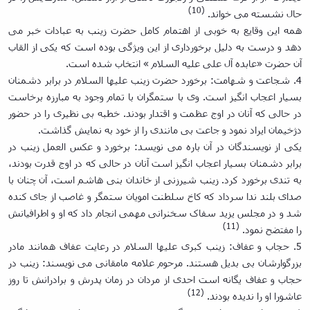
(10)
حال نشسته می خواند.
همه این وقایع به خوبی از اهتمام کامل حضرت زینب به عبادات خبر می
دهد و درست به دلیل برخورداری از این ویژگی بوده است که یکی از القاب
آن حضرت «عابده آل علی علیه السلام » انتخاب شده است.
4. شجاعت و شهامت: برخورد حضرت زینب علیها السلام در برابر دشمنان
بسیار اعجاب انگیز است. وی با ستمگران با تمام وجود به مبارزه برخاست
در حالی که آنان در اوج عظمت و اقتدار بودند. خطبه بی نظیری را در حضور
دژخیمان ایراد نمود و جاعت بی مانندی را از خود به نمایش گذاشت.
یکی از نویسندگان در آن باره می نویسد: برخورد و عکس العمل زینب در
برابر دشمنان بسیار اعجاب انگیز است آنان در حالی که در اوج قدرت بودند،
به تندی برخورد کرد. زینب شیرزنی از خاندان بنی هاشم است، آن چنان با
صدای بلند ندا سرداد که کاخ سلطنت امویان ستمگر و غاصب از جای کنده
شد و در مجلس یزید سفاک سخنرانی مهمی انجام داد که او و اطرافیانش
(11)
را مفتضح نمود.
5. حجاب و عفاف: زینب کبری علیها السلام در رعایت عفاف همانند مادر
بزرگوارشان بی بدیل هستند. مرحوم علامه مامقانی می نویسند: زینب در
حجاب و عفاف یگانه است احدی از مردان در زمان پدرش و برادرانش تا روز
(12)
عاشورا او را ندیده بودند.