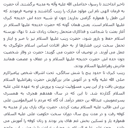
تاخیر انداختند تا رسول خداصلی الله علیه وآله به مدینه برگشتند. آن حضرت
به فرمان الهی نام این مولود مبارک را زینب گذاشتند و توصیه فرمودند که
این طفل را همواره گرامی بدارید; چون او شبیه جده اش خدیجه کبری
علیها السلام است. یعنی همان گونه که حضرت خدیجه علیها السلام در
آغاز بعثت با شجاعت و فداکاری متحمل زحمات زیادی شد تا نهال نورسته
اسلام حفظ و بارور شود، حضرت زینب علیها السلام نیز با صبر و ایثار و
تحمل سخت ترین فشارها از به خطر افتادن اساس اسلام جلوگیری به
عمل می آورند. در توصیف آن حضرت می گویند: حضرت در وقار شخصیت
چون جده اش حضرت خدیجه علیها السلام و در عفاف و عصمت همانند
مادرش زهراعلیها السلام بودند.
زینب کبری تا حدود پنج یا شش سالگی، تحت اشراف شخص پیامبراکرم
صلی الله علیه وآله و در آغوش مادر بزرگوارش حضرت زهراعلیها السلام
پرورش یافت و از این پس، مسؤولیت تربیت و پرورش او به عهده علی علیه
السلام گذارده شد. تا این که در سال هفدهم هجری به همسری
پسرعمویش، عبدالله بن جعفر درآمد. آن گاه که مردم با امیرالمؤمنین علی
بن ابی طالب علیه السلام بیعت کردند، حضرت برای یاری پدر از مدینه به
کوفه رفت و در مدت پنج سال دوران سخت حکومت علی علیه السلام،
همواره یار و تسکین بخش غم های پدر بودند و زنان کوفه را آموزش می
دادند... چون علی علیه السلام در محراب عبادت با شمشیر ابن ملجم