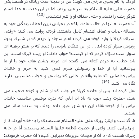
فردی به نام یحیی مازنی می گوید: من در مدینه مدت زیادی در همسایگی
حضرت علی علیه السلام به سر می بردم، اما در این مدت به خدا قسم
(13)
هرگز زینب را ندیدم و حتی صدای او را هم نشنیدم.
آن حضرت نه تنها در حالت عادی بلکه در بحرانی ترین لحظات زندگی خود به
مساله حجاب و عفاف اهتمام کامل داشتند. فردی روایت می کند: «وقتی
اسرای کربلا را وارد کوفه می کردند امام سجاد را دیدم که بر شتری بدون
روپوش سوار کرده اند ... در این هنگام بانویی را دیدم که بر شتر برهنه ای
سوار است سؤال کردم که او کیست؟ جواب دادند: او زینب کبری است. این
بانو خطاب به مردم کوفه می گفت: ای مردم چشم های خود را از ما
بپوشانید آیا از خدا و رسولش شرم نمی کنید به حرم و خاندان
پیامبرخداصلی الله علیه وآله در حالی که پوشش و حجاب مناسبی ندارند
(14)
نگاه می کنید.
نقل کرده اند پس از حادثه کربلا هر وقت که از شام و کوفه صحبت می
شد، حضرت زینب چون به یاد ان ایام، که بدون پوشش مناسب خاندان
پیامبر را از کوچه های این دو شهر عبور داده بودند، به شدت متاثر می
شدند.
6. گذشت و ایثار: روزی علی علیه السلام مستمندی را به خانه آوردند تا از
او پذیرایی کنند. وقتی از حضرت فاطمه علیها السلام پرسیدند آیا در خانه
چیزی هست که با آن از مهمان عزیزمان پذیرایی کنیم؟ آن حضرت فرمودند: