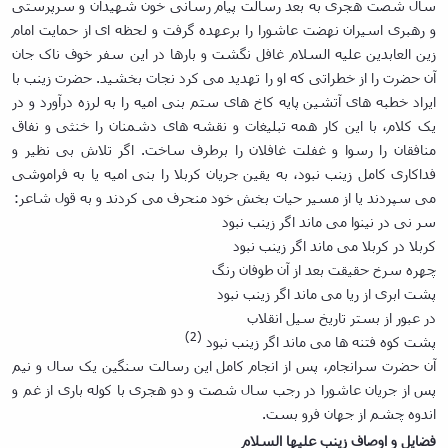
سال شصت هجری به بعد رسالت پیام رسانی خون شهیدان و سرپرستی
و رهبری اسیران نهضت عاشورا را برعهده گرفت و لحظه ای از حمایت امام
زین العابدین علیه السلام غافل نگشت و بارها در این سفر خوف ناک جان
آن حضرت را از خطراتی که او را تهدید می کرد نجات بخشید. حضرت زینب با
ایراد خطبه های آتشین پایه کاخ های ستم بنی امیه را به لرزه درآورد و در
یک کلام، با این کار همه تبلیغات و نقشه های دشمنان را خنثی و نفاق
منافقان را رسوا و غفلت غافلان را برطرف ساخت. اگر تلاش بی نظیر و
فداکاری کامل زینب نبود، به یقین جریان کربلا را بنی امیه یا به فراموشی
می سپردند یا از مسیر حیات بخش خود منحرف می کردند و به قول شاعر:
سر نی در نینوا می ماند اگر زینب نبود
کربلا در کربلا می ماند اگر زینب نبود
چهره سرخ حقیقت بعد از آن طوفان رنگ
پشت ابری از ریا می ماند اگر زینب نبود
در عبور از بستر تاریخ سیل انقلاب
(2)
پشت کوه فتنه ها می ماند اگر زینب نبود
آن حضرت سرانجام، پس از انجام کامل این رسالت سنگین یک سال و نیم
پس از جریان عاشورا در رجب سال شصت و دو هجری با کوله باری از غم و
اندوه چشم از جهان فرو بست.
فضایل و اوصاف زینب علیها السلام