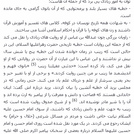
توان به امور زیادی پی برد که از جمله آن هاست:
- خطبه های بسیار بلند و پرمحتوایی که از آن بانوی گرامی به جای مانده
است.
- به شهادت همه تاریخ نویسان در کوفه، کلاس های تفسیر و آموزش قرآن
داشتند و زن های کوفه را با قرآن و احکام اسلامی آشنا می ساختند.
- راویان بزرگی چون عبدالله بن عباس از او روایت های زیادی را نقل می کند
که از جمله این روایات است خطبه تاریخی حضرت زهراعلیها السلام، این در
حالی است که زینب در زمان خوانده شدن این خطبه پنج یا شش سال
بیش تر نداشتند و ابن عباس با این عبارت از آن حضرت در روایاتی که از او
(5)
نقل می کند، یاد کرده است: «حدثنی عقیلتنا زینب
«بانوی فهیم و
اندیشمند ما زینب بر من چنین روایت کردند.» و برخی از او با تعبیر حبر و
بحر یعنی سرشار از علم و دریای علم یاد می کنند. حتی زمانی که در
مجلس یزید آن خطبه آتشین را بیان کردند، یزید درباره اش گفت: اینان
خاندانی هستند که فصاحت و دانش و معرفت را از پیامبر به ارث برده اند و
(6)
آن را با شیر مادر نوشیده اند.
و از شیخ صدوق روایت شده است که
زینب به جهت علم و دانش زیادی که داشتند، از سوی امام حسین علیه
السلام نیابت خاص داشت و مردم در مسائل شرعی (حلال و حرام) به
ایشان رجوع می کردند. در یک مورد نقل شده است روزی امام حسن و امام
حسین علیهما السلام درباره بعضی از سخنان پیامبر اکرم صلی الله علیه