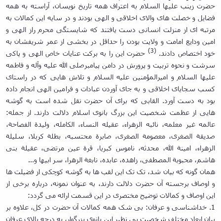
حضرت زینب علیها السلام به اعتراف همه تاریخ نویسان، آراسته به همه
فضایل و خصلت های والای اخلاقی و الهی بودند و در سایه این کمالات به
مرتبه ای از منزلت انسانی دست یافتند که شایستگی محرم راز الهی و
امین ودایع امامت و ولایت بودن را حداقل در بخشی از عمر شریفشان به
(3)
خود اختصاص دادند.
حضرت این را به برکت عنایات خاص الهی و پاکی
سرشت و نحوه تربیت و پرورش در دامن پیامبرصلی الله علیه وآله و فاطمه
علیها السلام و امیرالمؤمنین علیه السلام و تلاش هایی که در راستای
کسب سجایای اخلاقی و به جای آوردن عبادات و فرامین الهی انجام داده
بود به دست آورد. القابی که برای آن حضرت نقل شده است به گوشه
هایی از عظمت شخصیت این بزرگ بانوی اسلام دلالت دارند. از جمله:
عالمه غیر معلمه، نائبه الزهراء، عقیله النساء، الکامله، ولیدة الفصاحة،
صدیقة الصغری، معصومة الصغری، صابرة محتسبه، بطلة کربلا، سلیلة
الزهراء، امینة الله، محدثه، ناموس کبریا، قرة عین مرتضی، عقیلة بنی
هاشم، محبوبة المصطفی، زاهده، عابده، نابغة الزهرا، سر ابیها و...
همان گونه که بیان شد، تک تک این لقب ها به گوشه کوچکی از فضیلت ها
و اوصاف برجسته آن حضرت دلالت دارند، به عنوان نمونه، درباره برخی از
این اوصاف و کمالات توضیح مختصری در این قسمت ارائه می گردد:
1. خداشناسی و عرفان: بی شک همه کمالات آن حضرت در کل، علاوه بر
بیان ابعاد مختلف شخصیت بی نظیر این بانوی بزرگوار، به درجه بالای عرفان