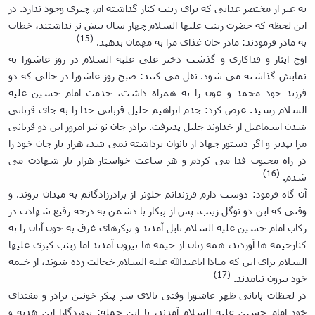
به غیر از مختصر غذایی که برای زینب کنار گذاشته ام، چیزی وجود ندارد. در
این لحظه که حضرت زینب علیها السلام چهار سال بیش تر نداشتند، خطاب
(15)
به مادر فرمودند: مادر جان غذای مرا به مهمان بدهید.
اوج ایثار و فداکاری و گذشت دختر علی علیه السلام در روز عاشورا به
نمایش گذاشته می شود. نقل می کنند: صبح روز عاشورا در حالی که دو
فرزند خود محمد و عون را به همراه داشت، خدمت امام حسین علیه
السلام رسید. عرض کرد: جدم ابراهیم خلیل قربانی خدا را به جای قربانی
شدن اسماعیل از خداوند جلیل پذیرفت. برادر جان تو نیز امروز این دو قربانی
مرا بپذیر و اگر دستور جهاد از بانوان برداشته نمی شد، هزار بار جان خود را
در راه محبوب فدا می کردم و هر ساعت خواستار هزار بار شهادت می
(16)
شدم.
آن گاه فرمود: دوست دارم فرزندانم جلوتر از برادرزادگانم به میدان بروند. و
وقتی که این دو نوگل زینب، پس از پیکار با دشمن به درجه رفیع شهادت در
رکاب امام حسین علیه السلام نایل آمدند و پیکرهای غرق به خون آنان را به
کنارخیمه ها آوردند، همه زنان از خیمه ها بیرون آمدند اما زینب کبری علیها
السلام برای این که مبادا اباعبدالله علیه السلام خجالت زده شوند، از خیمه
(17)
خود بیرون نیامدند.
در لحظات پایانی ظهر عاشورا وقتی بالای سر پیکر خونین برادر و مقتدای
خود امام حسین علیه السلام آمدند، با این جمله: پروردگارا این هدیه و