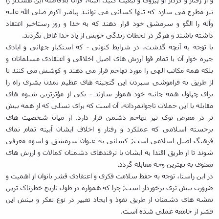
پژوهشی
نیز مطرح می سازد که تنها کسانی می توانند پیامبر اکرم صلی الله علیه
وآله را الگو و سرمشق خود قرار دهند که به خدا و روز رستاخیز اعتقاد
داشته باشند و هرگز در لحظات زندگی خویش از یاد خدا غافل نگردند.
با توجه به آنچه گذشت، در شرایط کنونی - که استکبار جهانی و ایادی
جیره خوار آن با تمام قوا ارزش های اصیل اخلاقی و اعتقادی مسلمانان و
بلکه همه مکاتب الهی را مورد تهاجم قرار می دهند و کوشش می کنند تا
از طریق به فراموشی سپردن این گنجینه های عظیم تمدن بشری راه را
برای چپاول همه جانبه خود هموار سازند - یکی از مؤثرترین شیوه های
مقابله با این حملات ناجوانمردانه، آن است که برای نسلی که از همه بیش
تر در معرض نوک تیز تهاجم دشمن قرار دارد. از میان شخصیت های
برجسته اسلامی که عملکرد و رفتار و اخلاق ایشان آیینه تمام نمای
فرهنگ اصیل اسلامی است; کسانی به عنوان سرمشق و اسوه معرفی
شوند تا از طریق اقتدا به ایشان با ترفندهای دشمنان کمالات و ارزش های
معنوی به بهترین وجه مقابله گردد.
در این راستا، توجه به حفظ سلامت فکری و اعتقادی قشر بانوان از اهمیت و
ضرورت بیش تری برخوردار است; چرا که همواره در طول تاریخ خطرناک ترین
نقشه های دشمنان از طریق نفوذ و ایجاد تغییر در نوع تفکر و بینش این
قشر از جامعه عملی شده است.