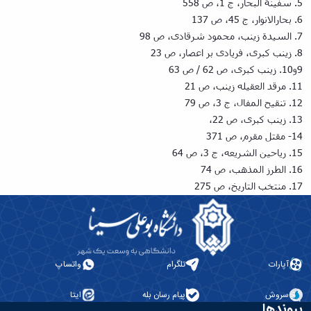
5. سفینة البحار، ج 1، ص 558
6. بحارالانوار، ج 45، ص 137
7. السیدة زینب، محمود شرقادی، ص 98
8. زینب کبری، فریادی بر اعصار، ص 23
9و10. زینب کبری، ص 62 / ص 63
11. مرقد العقیله زینب، ص 21
12. تنقیح المفال، ج 3، ص 79
13. زینب کبری، ص 22،
14- مقتل مقرم، ص 371
15. ریاحین الشریعه، ج 3، ص 64
16. الطرز المذهب، ص 74
17. منتخب التاریخ، ص 275
آپارات
تلگرام
واتساپ
سروش
پیام رسان بله
ایتا
پیوندها