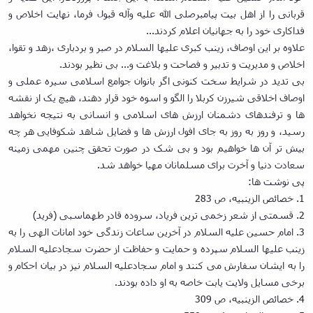
قربانی را از اهل بیت پیامبرصلی الله علیه وآله قبول فرما، نهایت اخلاص و
فداکاری خود را به جهانیان اعلام کردند...
علاوه بر این اوصاف، زینب کبری علیها السلام در صبر و بردباری ،زهد و تقوا،
اخلاص و مدیریت و تدبیر و فصاحت و بلاغت و... بی نظیر بودند.
بی تدید در شرایط سخت کنونی اگر بانوان جوامع اسلامی سیره عملی و
اوصاف اخلاقی شیرزن کربلا را الگو و اسوه خود قرار دهند، هیچ یک از نقشه
ها و ترفندهای دشمنان ارزش های اسلامی و انسانی به نتیجه نخواهد
رسید، و روز به روز به جای افول ارزش ها و فضایل شاهد شکوفایی هر چه
بیش تر آن ها خواهیم بود و بی شک در صورت تحقق چنین مهمی زمینه
سعادت دنیا و آخرت برای مسلمانان مهیا خواهد شد.
پی نوشت ها:
1. خصائص الزینبیه، ص 283
2. قسمتی از شعر زخمی ترین فریاد، سروده قادر طهماسبی (فرید)
3. امام حسین علیه السلام در آخرین ساعات زندگی خود امانات الهی را به
زینب علیها السلام سپرده و حمایت و حفاظت از حضرت سجادعلیه السلام
را به ایشان سفارش می کنند و امام سجادعلیه السلام نیز در بیان احکام و
برخی مسایل ولایت یابت خاصه به او داده بودند.
4. خصائص الزینبیه، ص 309