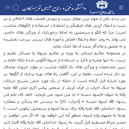
En
زینب علیها السلام الگوی ماندگار؛ پنجم جمادی
بی تردید یکی از مهم ترین عوامل تربیت و پرورش فضیلت های اخلاقی و نیز
الاولی سالروز ولادت حضرت زینب سلام الله علیها -
تثبیت و انتقال ارزش های فرهنگی و اعتقادی، استفاده از الگوهای مناسب
دانشکده
دانشکده فنی و منابع طبیعی تویسرکان
است; چرا که الگو و سرمشق به لحاظ برخورداری از ویژگی های خاصی
درباره
آموزش
می تواند به روند حفظ و انتقال فضایل و آموزه های تربیتی سرعت بخشیده
آموزش
دانشکده
پژوهش
پژوهش
و به تعمیق و ماندگار شدن آن ها کمک نماید.
تقویم
تاریخچه
افراد
اساتید
اولویت
گروه
ریاست
آموزشی
در مجموعه تعالیم اسلام، به ویژه در تعالیم مربوط به مسائل تعلیم و
اساتید
های
های
دروس
دانشکده
تربیت، نه تنها توصیه و تاکید بر استفاده از شیوه الگویی شده بلکه علاوه بر
آموزشی
دانشکده
پژوهشی
ارائه
رؤسای
تبیین مشخصات و ویژگی های یک الگوی مناسب در موارد ضروری مصداق
گروه
اساتید
فرم
شده
پیشین
های
نیز ذکر شده است. علاوه بر این، گاهی راه های بهره برداری از الگوها نیز
بازنشسته
های
دوره
آلبوم
آموزشی
مورد اشاره قرار گرفته است. از جمله در یک مورد ضمن تشریح جریانات
کارشناسی
پژوهشی
کارکنان
عکس
مهندسی
فرم
مربوط به جنگ احزاب در قرآن کریم، از شخص پیامبر اکرم صلی الله علیه
اطلاعات
کارگاه
صنایع
ها
وآله به عنوان «اسوه حسنه » یاد می شود. می فرماید: «لقد کان لکم فی
تماس
ها
مهندسی
و
سازمان
و
رسول الله اسوة حسنة » (احزاب: 21) به درستی که زندگی و عملکرد
صنایع
آئین
دانشکده
آزمایشگاه
رسول خداصلی الله علیه وآله برای شما اسوه و سرمشق نیکویی است، با
غذایی
نامه
معاونت
ها
مهندسی
توجه به مفهوم واژه اسوه، منظور آیه این خواهد بود که اگر می خواهید در
ها
آموزشی
نشریات
فناوری
مسیر صراط مستقیم قرار گیرید، به رسول خداصلی الله علیه وآله اقتدا کنید
معاونت
اطلاعات
و از رفتار و کردار او پیروی و تبعیت کنید. البته، قرآن بلافاصله این هشدار را