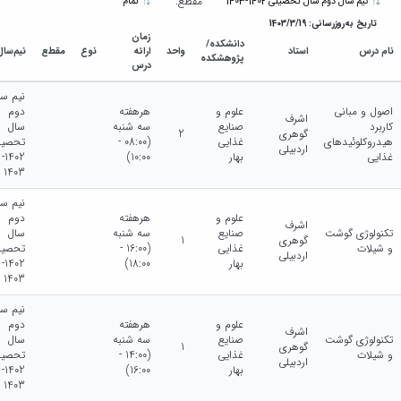
پژوهشی
مقطع:
نیم سال دوم سال تحصیلی 1402-1403
تمام
تاریخ به‌روزرسانی: 1403/3/19
زمان
دانشکده/
نام درس
استاد
واحد
ارائه
نوع
مقطع
نیم‌سال
پژوهشکده
درس
نیم سا
اصول و مبانی
علوم و
هرهفته
دوم
اشرف
کاربرد
صنایع
سه شنبه
سال
گوهری
2
هیدروکلوئیدهای
غذایی
(08:00 -
تحصیل
اردبیلی
غذایی
بهار
10:00)
1402-
1403
نیم سا
علوم و
هرهفته
دوم
اشرف
تکنولوژی گوشت
صنایع
سه شنبه
سال
گوهری
1
و شیلات
غذایی
(16:00 -
تحصیل
اردبیلی
بهار
18:00)
1402-
1403
نیم سا
علوم و
هرهفته
دوم
اشرف
تکنولوژی گوشت
صنایع
سه شنبه
سال
گوهری
1
و شیلات
غذایی
(14:00 -
تحصیل
اردبیلی
بهار
16:00)
1402-
1403