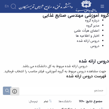
En
گروه آموزشی مهندسی صنایع غذایی
دروس ارائه شده - دانشکده فنی و منابع طبیعی
درباره گروه
تویسرکان
مدیر گروه
دانشکده
درباره
آموزش
اعضای هیأت علمی
آموزش
دانشکده
پژوهش
اخبار و اطلاعیه ها
پژوهش
تقویم
تاریخچه
افراد
دروس ارائه شده
اساتید
اولویت
گروه
ریاست
آموزشی
دروس
اساتید
های
های
دروس
دانشکده
آموزشی
دانشکده
پژوهشی
ارائه
رؤسای
گروه
اساتید
فرم
شده
پیشین
دروس ارائه شده
های
بازنشسته
های
دوره
آلبوم
دروس ارائه شده مربوط به کل دانشکده می باشد.
آموزشی
کارشناسی
پژوهشی
کارکنان
عکس
جهت مشاهده دروس مربوط به گروه آموزشی، فیلتر مناسب را انتخاب فرمائید.
مهندسی
فرم
اطلاعات
کارگاه
فهرست دروس ارائه شده
صنایع
ها
تماس
ها
مهندسی
و
سازمان
و
صنایع
آئین
دانشکده
آزمایشگاه
غذایی
نامه
معاونت
ها
مهندسی
ها
آموزشی
نشریات
مجموع نتایج: 1760
دانشکده‌ها:
نیم‌سال:
تمام
فناوری
معاونت
اطلاعات