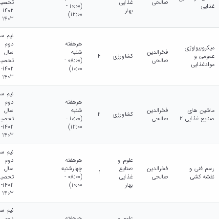
صالحی
غذایی
تحصیل
غذایی
(10:00 -
بهار
1402-
12:00)
1403
نیم سا
هرهفته
دوم
میکروبیولوژی
فخرالدین
شنبه
سال
عمومی و
کشاورزی
4
صالحی
(08:00 -
تحصیل
موادغذایی
1402-
10:00)
1403
نیم سا
هرهفته
دوم
ماشین های
فخرالدین
شنبه
سال
کشاورزی
2
صنایع غذایی 2
صالحی
(10:00 -
تحصیل
1402-
12:00)
1403
نیم سا
علوم و
هرهفته
دوم
رسم فنی و
فخرالدین
صنایع
چهارشنبه
سال
1
نقشه کشی
صالحی
غذایی
(08:00 -
تحصیل
بهار
10:00)
1402-
1403
نیم سا
علوم و
هرهفته
دوم