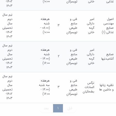
غذایی
خانی
تویسرکان
10:00)
1402-
1403
نیم سال
اصول
امیر
فنی و
هرهفته
دوم
مهندسی
دارائی
منابع
شنبه
سال
3
صنایع
گرمه
طبیعی
(08:00 -
تحصیلی
غذائی (1)
خانی
تویسرکان
10:00)
1402-
1403
نیم سال
امیر
فنی و
هرهفته
دوم
صنایع
دارائی
منابع
شنبه
سال
2
آشامیدنیها
گرمه
طبیعی
(14:00 -
تحصیلی
خانی
تویسرکان
16:00)
1402-
1403
نیم سال
فنی و
هرهفته
دوم
نرگس
نظریه زبانها
منابع
سه شنبه
سال
السادات
3
و ماشین ها
طبیعی
(14:00 -
تحصیلی
بطحائیان
تویسرکان
16:00)
1402-
1403
قبل
1
بعد