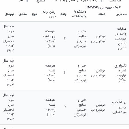
پژوهشی
نیم‌سال:
مقطع:
نیم سال دوم سال تحصیلی 1402-1403
تمام
تاریخ به‌روزرسانی: 1403/3/19
دانشکده/
زمان ارائه
نام درس
استاد
واحد
نوع
مقطع
نیم‌سال
پژوهشکده
درس
نیم سال
عملیات
فنی و
هرهفته
دوم
واحد در
نوشین
منابع
چهارشنبه
سال
مهندسی
3
نوشیروانی
طبیعی
(08:00 -
تحصیلی
صنایع
تویسرکان
10:00)
1402-
غذایی
1403
نیم سال
تکنولوژی
فنی و
هرهفته
دوم
شیر و
نوشین
منابع
شنبه
سال
3
فرآورده
نوشیروانی
طبیعی
(08:00 -
تحصیلی
ها(2)
تویسرکان
10:00)
1402-
1403
نیم سال
فنی و
هرهفته
دوم
بهداشت و
نوشین
منابع
شنبه
سال
ایمنی
2
نوشیروانی
طبیعی
(10:00 -
تحصیلی
موادغذایی
تویسرکان
12:00)
1402-
1403