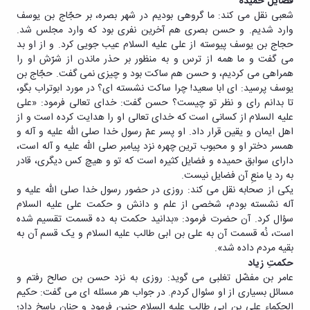
فضایل حمیده
شعبی نقل می کند: ما گروهی بودیم در شهر بصره، بر حجّاج بن یوسف
وارد شدیم. و حسن بصری هم آخرین نفری بود که وارد مجلس شد.
حجاج بن یوسف پیوسته از علی علیه السلام عیب جویی کرد. و از او بد
می گفت و ما همه از ترس و به منظور بر حذر ماندن از شرّش او را
همراهی می کردیم، و حسن هم ساکت بود و چیزی نمی گفت. حجّاج بن
یوسف پرسید: ای ابا سعید! چرا ساکت نشسته ای؟ در مورد ابوتراب بگو،
تا بدانم رای و نظر تو چیست؟ حسن گفت: خدای تعالی فرمود: «علی
علیه السلام از کسانی است که خدای تعالی او را هدایت کرده است و از
اهل ایمان و یقین قرار داد. او پسر عمّ رسول خدا صلی الله علیه و آله و
همسر دختر او و محبوب ترین چهره نزد پیامبر صلی الله علیه و آله است،
دارای سوابق حمیده و فضایل کثیره است که تو و هیچ کس دیگری، قادر
به رد یا منعِ آن فضایل نیست.
یکی از صحابه نقل می کند: روزی در حضور رسول خدا صلی الله علیه و
آله نشسته بودم، شخصی از علم و دانش و حکمت علی علیه السلام
سؤال کرد. آن حضرت فرمود: «بدانید حکمت به ده قسمت تقسیم شده
است، نُه قسمت آن به علی بن ابی طالب علیه السلام و یک قسم آن به
بقیه مردم داده شد».
حکمتِ زیاد
عامر بن مفضّل تغلبی می گوید: روزی به نزد حسن بن صالح رفتم و
مسائل بسیاری از او سئوال کردم. در جواب هر مسئله ای می گفت: حکیم
الحکماء علی بن ابی طالب علیه السلام چنین فرمود و چنان پاسخ داد؛