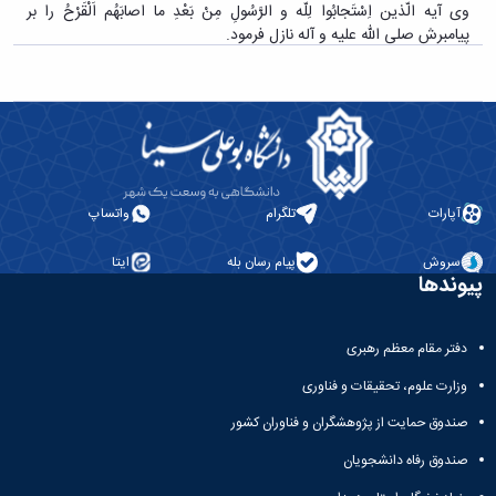
وی آیه الّذین اِسْتَجابُوا لِلّه و الرَّسُولِ مِنْ بَعْدِ ما اصابَهُم اَلْقَرْحُ را بر
پیامبرش صلی الله علیه و آله نازل فرمود.
آپارات
تلگرام
واتساپ
سروش
پیام رسان بله
ایتا
پیوندها
دفتر مقام معظم رهبری
وزارت علوم، تحقیقات و فناوری
صندوق حمایت از پژوهشگران و فناوران کشور
صندوق رفاه دانشجویان