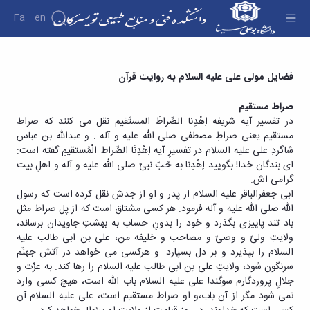
Fa
En
دانشکده
فضایل مولی علی علیه السلام به روایت قرآن؛ 13
فضایل مولی علی علیه السلام به روایت قرآن
درباره
رجب سالروز میلاد حضرت علی علیه السلام -
دانشکده
صراط مستقیم
دانشکده فنی و منابع طبیعی تویسرکان
تاریخچه
در تفسیر آیه شریفه اِهْدِنا الصِّراطَ المستَقیم نقل می کنند که صراط
ریاست
مستقیم یعنی صراطِ مصطفی صلی الله علیه و آله . و عبداللّه بن عباس
دانشکده
شاگردِ علی علیه السلام در تفسیرِ آیه اِهْدِنَا الصِّراط الْمُستقیمِ گفته است:
آلبوم
ای بندگان خدا! بگویید اِهْدِنا به حُبّ نبیّ صلی الله علیه و آله و اهلِ بیت
عکس
گرامی اش.
اطلاعات
ابی جعفرالباقر علیه السلام از پدر و او از جدش نقل کرده است که رسول
تماس
اللّه صلی الله علیه و آله فرمود: هر کسی مشتاق است که از پل صراط مثل
سازمان
باد تند پاییزی بگذرد و خود را بدونِ حساب به بهشتِ جاویدان برساند،
دانشکده
ولایتِ ولیّ و وصیّ و مصاحب و خلیفه من، علی بن ابی طالب علیه
معاونت
السلام را بپذیرد و بر دل بسپارد. و هرکسی می خواهد در آتش جهنّم
آموزشی
سرنگون شود، ولایتِ علی بن ابی طالب علیه السلام را رها کند. به عزّت و
معاونت
جلالِ پروردگارم سوگند! علی علیه السلام باب اللّه است، هیچ کسی وارد
پژوهشی
نمی شود مگر از آن باب،و او صراط مستقیم است، علی علیه السلام آن