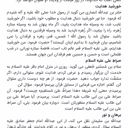
کسی است که خداوند، در روز قیامت از ولایت او سئوال خواهد کرد.
خورشید هدایت
جابر بن عبداللّه انصاری می گوید از رسول خدا صلی الله علیه و آله شنیدم
که فرمود: «با نور خورشید دنبال هدایت و مطلوب خود باشید، اگر خورشید
غایب شد، به وسیله ماه هدایت یابید، اگر ماه پنهان شد به وسیله ستاره
زُهره، راه را بیابید، اگر زُهره ناپدید شد به وسیله فرقدین به دنبال هدایت
باشید. سئوال شد یا رسول اللّه ! شمس، قمر، زهره و فرقدان را نمی
شناسیم، بیان فرمایید تا بدانیم اینان کیستند؟ حضرت فرمود: من خورشید
هدایتم، علی علیه السلام قمر عالم تاب است، فاطمهْ ستاره نورانی در شبِ
ظلمانی است و حسن و حسین هم فرقدان این جهان هستند.
صراطِ علی علیه السلام
سلام بن مُستَنیر جُعفی می گوید: روزی در منزل امام باقر علیه السلام به
خدمت آن بزرگوار رسیدم و عرض کردم، فدایت شوم، سئوالی دارم، اگر
مشقّت ندارد جواب دهید. حضرت فرمود: از هر چه دوست داری سئوال
کن. گفتم: اجازه می فرمایی از مسایل قرآن بپرسم! فرمود: سؤال کن.
پرسیدم: معنی آیه شریفه «هذا صِراطٌ علیَ مُستقیم» چیست؟ فرمود: آن
صراط علی بن ابی طالب علیه السلام است. پرسیدم: آیا صراط علی بن
ابی طالب علیه السلام منظورتان است. دوباره بیان فرمود: بلی، آن صراط
علی بن ابی طالب علیه السلام است.
برهان و نور
عبداللّه بن سلیمان نقل می کند، از ابی عبدالله امام جعفر صادق علیه
السلام سؤال کردم، منظور از برهان و نور در کلام خداوند: قَد جاءَکُم بُرهانٌ