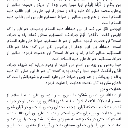
مِنْ ربِّکُم و أنْزَلْنا اِلَیکُم نورا مبنیا یعنی چه؟ آن بزرگوار فرمود: منظور از
برهان، محمد صلی الله علیه و آله و منظور از نور، علی بن ابی طالب علیه
السلام است. و هم چنین منظور از صراط مستقیم علی بن ابی طالب علیه
السلام است.
ابوبصیر نقل می کند از ابی عبداللّه علیه السلام پرسیدم، صراطی را که
ابلیس گفت: لَاَقْعُدَنَّ لَهُمْ صِراطَک المستَقِیم منظور کدام راه و صراط
است؟ آن حضرت فرمود: منظور از صراط مستقیم، صراط علی علیه السلام
است. عبدالله بن ابی جعفر از برادرش نقل می کند؛ هذا صِراطک
المستَقِیم منظور کدام راه و صراط است؟ آن حضرت فرمود: منظور از
صراط مستقیم، صراط علی علیه السلام است.
عبدالرحمن بن زید بن اسلم می گوید: از پدرم درباره آیه شریفه صِراطَ
الّذین اَنْعَمتَ عَلیهم سئوال کردم، پدرم گفت: آن صراط نبی صلی الله علیه
و آله و پیروانش و هم چنین صراط علی علیه السلام و شیعیانش است که
خدای منّان به آنان نعمت هدایت را عنایت فرمود.
هدایت و نور
از عبداللّه بن عباس شاگرد تفسیری امیرالمؤمنین علی علیه السلام از
تفسیر آیه ذلِکَ الکِتابُ لا رَیْبَ فیه هُدیً لِلمُتَّقیِن پرسیدند. او در جواب
گفت: «شک نیست که قرآن از جانب خدای رحمان است، و در قرآن هُدی
یعنی هدایت و نور برای متقین است. و بدانید، علی بن ابی طالب علیه
السلام که حتی در یک چشم به هم زدن مشرک نشد و بت را نپرستید و
عبادت خالص را برای خدای سبحان به جای آورد، از متقین است. او و