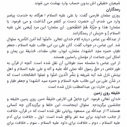
شیعیان حقیقی اش بدون حساب وارد بهشت می شوند.
رستگاران
روزی سلمان فارسی گفت: یا علی علیه السلام ! هرگاه، به خدمت پیامبر
وارد می شدم، آن حضرت دست بر کتفم می گذاشت و می فرمود: یا
سلمان! هذا و حِزْبُهُ هُمُ المُفْلِحون. ای سلمان! این مرد [یعنی علی علیه
السلام ] و حزبش از رستگارانند.
از عبدالله بن عباس درباره کلام خدای تعالی: «آمِنُوا کَما آمَنَ النّاس» سئوال
شد. ابن عباس در جواب گفت: آنان علی بن ابی طالب علیه السلام ، جعفر
طیّار، حمزه سیّد الشهدا، سلمان، ابوذر، عمّار، مقداد، حُذیفة بن یمان و
امثال این جماعت از مؤمنان راستین هستند.
از ابن عباس با سلسله سند طولانی آن نقل شده است: آنچه از قرآن به
طور خاص در حقّ رسول اللّه صلی الله علیه و آله و علی علیه السلام و اهل
بیتش نازل شد آیه شریفه وَ بَشِّرِ الَّذینَ امَنُوا و عَمِلوا الصَّالِحَات است که
در شأن علی بن ابی طالب علیه السلام و حمزه سید الشهدا و جعفر طیّار و
عبیدة بن حارث بن عبدالمطلب نازل شده است.
خلیفه روی زمین
خدای تعالی فرمود: انیّ جاعِلٌ فِی الاَرضِ خلیفةً «من روی زمین خلیفه و
جانشین برگزیدم». سئوال اینجاست، این خلفا و برگزیدگان چه کسانی
هستند؟! از عبدالله بن مسعود روایتی نقل شده است که در قرآن، خلافت
از جانب خداوند برای سه نفر واقع شده است: اول ـ خلافت برای آدم
علیه السلام ، دوم ـ خلافت برای داود علیه السلام ، سوم ـ خلافت برای