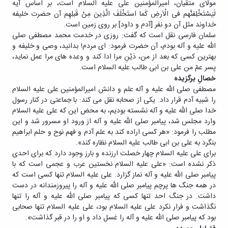
مولای متقیان، امیرالمؤمنین علی علیه السلام است، بر اساس آیه
لَیَسْتَخْلِفنَّهم فی الْاَرضِ کَما استَخْلَفَ الَّذِینَ مِنْ قَبلِهِم آن حضرت خلیفه
خداوند مثل آن دو نفر [آدم و داود] بر روی زمین است.
سلمان فارسی نقل است که گفت: روزی در خدمت محمد مصطفی صلی
الله علیه و آله بودم، آن حضرت فرمود: ای مردم! بدانید، وصی و خلیفه و
بهترین کسی که بعد از من، دَیْنِ مرا ادا کند و وعده های مرا عمل نماید،
پسر عمّ من علی بن ابی طالب علیه السلام است.
خصالِ برگزیده
مصطفی صلی الله علیه و آله علم و دانش امیرالمؤمنین علی علیه السلام
را شبیه آدم قرار داد. یکی از صحابه نقل می کند: با جماعتی در کنار رسول
خدا صلی الله علیه و آله نشسته بودیم، به محض این که علی علیه السلام
وارد مجلس شد، پیامبر صلی الله علیه و آله از ورود او مسرور شد و این
مطلب را فرمود: «هر کسی اراده کند به علم آدم و فهم نوح و حلم ابراهیم
بنگرد به علی بن ابی طالب علیه السلام نظاره کند».
برای علی علیه السلام چهار خصلت ارزنده و بارز وجود دارد که برای احدی
ذکر نشده است: «علی علیه السلام نخستین عرب و عجمی است که با
پیامبر صلی الله علیه و آله نماز گزارد. علی علیه السلام تنها کسی است که
در همه جنگ ها پرچم پیامبر صلی الله علیه و آله را پیروزمندانه در دست
داشت. در جنگ احد تنها کسی که پیامبر صلی الله علیه و آله را تنها
نگذاشت و فرار نکرد علی علیه السلام بود، علی علیه السلام تنها صحابی
بود که پیامبر صلی الله علیه و آله را غسل داد و او را در قبر گذاشت».