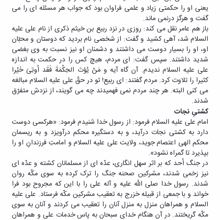
یعنی او را حکمتی زیاد و علمی فراوان بود که جواب هر مسئله ای را می
گفت و هرگز درنمی ماند.
باز هم عامر نقل می کند: روزی در نزد ربیع بن خیثم ذکری از نام علی علیه
السلام شد، آهی کشید و گفت: از شخصی نام بردید که دوستان و محبّان
او، او را بسیار دوست می داشتند و دشمنان او نیز نسبت به وی بغضی
شدید داشتند. سپس گفت: ای مردم، هیچ کس را در حکمت به اندازه
علی علیه السلام ندیدم. آن گاه آیه و مَنْ یُؤتَ الحِکْمَةَ فَقَد اُوتِیَ خَیْرا
کثیرا را تلاوت کرد. مردم گفتند: ای ربیع! تو در حقّ علی علیه السلام مبالغه
می کنی البته. هر چند مردم نمی فهمیدند چه می گویند، از نزدش متفرّق
شدند.
کشتیِ نجات
امام علی علیه السلام فرمود: از رسول خدا شنیدم فرمود: «هرکسی دوست
دارد به کشتی نجات درآید، و به دستگیره محکم درآویزد و به ریسمان
محکم الهی اعتصام جوید، ولایت علی علیه السلام و امامتِ فرزندانِ او را
بپذیرد تا گمراه نشود».
در جنگ اُحد که بر اثر سهل انگاری، عدّه ای از مسلمانان کشته و عدّه ای
نیز زخمی شدند، مشرکین صحنه جنگ را ترک کرده به سوی مکّه روان
شدند. رسول خدا صلی الله علیه و آله علی را با این که مجروح بود فرا
خواند و با جمعی از قبیله خزرج به تعقیب مشرکین مکّه فرستاد. علی علیه
السلام و همراهان منزل به منزل آنان را تعقیب می کردند و آنان به سوی
مکّه گریختند. در آن هنگام خدای سبحان به پاس خدمات علی و همراهان