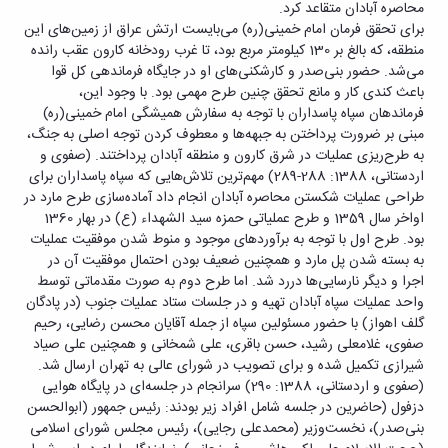
محاصره آبادان متقاعد کرد.
برای تحقق فرمان امام خمینی(ره) می‌بایست ارتش عراق از زمین‌های این
منطقه، که بالغ بر 130 کیلومتر مربع بود، تا غرب رودخانه کارون عقب رانده
می‌شد. حضور بنی‌صدر و کارشکنی‌های او در جایگاه فرماندهی کل قوا
باعث کندی کار و مانع تحقق چنین طرح مهمی بود. با وجود این،
فرماندهان سپاه پاسداران با توجه به سفارش همیشگی امام خمینی(ره)
مبنی بر ضرورت پرداختن به جبهه‌ها و معطوف کردن توجه اصلی به جنگ،
به طرح‌ریزی عملیات در شرق کارون و منطقه آبادان پرداختند. (صفوی و
اردستانی، 1388: 288-289) مهم‌ترین تلاش‌هایی که سپاه پاسداران برای
طراحی عملیات شکستن محاصره آبادان انجام داد آماده‌سازی طرح مارد در
اواخر سال 1359 و طرح عملیاتی حمزه سید الشهداء (ع) در بهار 1360
بود. طرح اول با توجه به برآوردهای موجود و منوط شدن موفقیت عملیات
به بسته شدن پل مارد و همچنین ضعیف بودن احتمال موفقیت آن در
اجرا و دیگر نارسایی‌ها دررد شد. اما طرح دوم به صورت مقدماتی توسط
واحد عملیات سپاه آبادان تهیه و در جلسات ستاد عملیات جنوب (در پادگان
گلف اهواز) با حضور مسئولین سپاه از جمله آقایان محسن رضایی، رحیم
صفوی، غلامعلی رشید، حسن باقری، علی شمخانی و همچنین علی صیاد
شیرازی تکمیل شده و برای تصویب در شورای عالی به تهران ارسال شد.
(صفوی و اردستانی، 1388: 290) سرانجام در جلسه‌ای در پایگاه هوایی
دزفول (حاضرین در جلسه شامل افراد زیر بودند: رئیس جمهور (ابوالحسن
بنی‌صدر)، نخست‌وزیر (محمدعلی رجایی)، رئیس مجلس شورای اسلامی