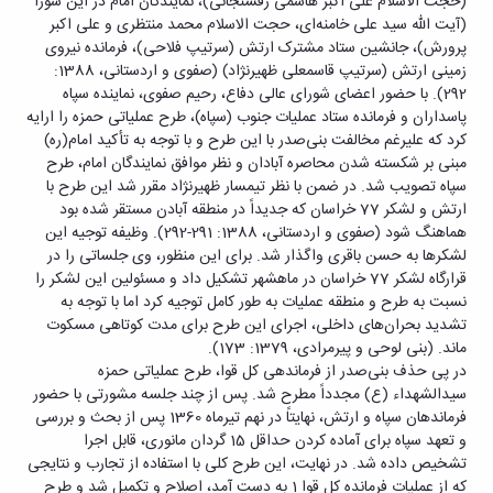
(حجت الاسلام علی اکبر هاشمی رفسنجانی)، نمایندگان امام در این شورا
(آیت الله سید علی خامنه‌ای، حجت الاسلام محمد منتظری و علی اکبر
پرورش)، جانشین ستاد مشترک ارتش (سرتیپ فلاحی)، فرمانده نیروی
زمینی ارتش (سرتیپ قاسمعلی ظهیرنژاد) (صفوی و اردستانی، 1388:
292). با حضور اعضای شورای عالی دفاع، رحیم صفوی، نماینده سپاه
پاسداران و فرمانده ستاد عملیات جنوب (سپاه)، طرح عملیاتی حمزه را ارایه
کرد که علیرغم مخالفت بنی‌صدر با این طرح و با توجه به تأکید امام(ره)
مبنی بر شکسته شدن محاصره آبادان و نظر موافق نمایندگان امام، طرح
سپاه تصویب شد. در ضمن با نظر تیمسار ظهیرنژاد مقرر شد این طرح با
ارتش و لشکر 77 خراسان که جدیداً در منطقه آبادن مستقر شده بود
هماهنگ شود (صفوی و اردستانی، 1388: 291-292). وظیفه توجیه این
لشکرها به حسن باقری واگذار شد. برای این منظور، وی جلساتی را در
قرارگاه لشکر 77 خراسان در ماهشهر تشکیل داد و مسئولین این لشکر را
نسبت به طرح و منطقه عملیات به طور کامل توجیه کرد اما با توجه به
تشدید بحرا‌ن‌های داخلی، اجرای این طرح برای مدت کوتاهی مسکوت
ماند. (بنی لوحی و پیرمرادی، 1379: 173).
در پی حذف بنی‌صدر از فرماندهی کل قوا، طرح عملیاتی حمزه
سیدالشهداء (ع) مجدداً مطرح شد. پس از چند جلسه مشورتی با حضور
فرماندهان سپاه و ارتش، نهایتاً در نهم تیرماه 1360 پس از بحث و بررسی
و تعهد سپاه برای آماده کردن حداقل 15 گردان مانوری، قابل اجرا
تشخیص داده شد. در نهایت، این طرح کلی با استفاده از تجارب و نتایجی
که از عملیات فرمانده کل قوا 1 به دست آمد، اصلاح و تکمیل شد و طرح