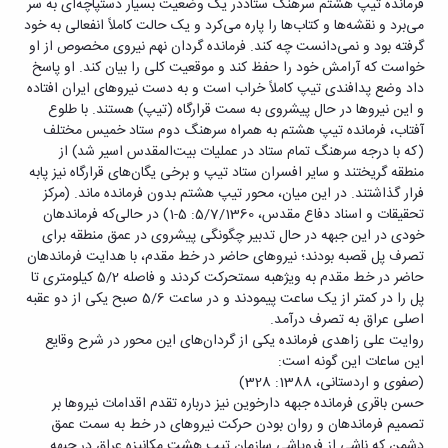
فرمانده تیپ هشتم سرهنگ ستاددر یک وضعیت بسیار دستپاچه‌ای به سر
می‌برد و نقشه‌ها و کتاب‌ها را پاره می‌کرد و یک حالت کاملاً انفعالی به خود
گرفته بود و نمی‌دانست چه کند. فرمانده گردان نهم نیروی مخصوص از او
خواست که آرامش خود را حفظ کند و موقعیت کلی را بیان کند. او پاسخ
داد وضع پدافندی تیپ کاملاً خراب است و به دست نیروهای ایران افتاده
و این نیروها در حال پیشروی به سمت قرارگاه (تیپ) هستند. با طلوع
آفتاب، فرمانده تیپ هشتم به همراه سرهنگ دوم ستاد خمیس مختلف
(که با درجه سرهنگ تمام ستاد در عملیات بیت‌المقدس اسیر شد) از
منطقه گریختند و سایر افسران ستاد تیپ و برخی یگان‌های قرارگاه نیز پابه
فرار گذاشتند. در این میان، محور تیپ هشتم بدون فرمانده ماند. (مرکز
تحقیقات و اسناد دفاع مقدس، 5/7/1360: 5-1) در حالی‌که فرماندهان
خودی در این جبهه در حال تدبیر چگونگی پیشروی در عمق منطقه برای
تصرف پل قصبه بودند؛ نیروهای حاضر در خط مقدم، با هدایت فرماندهان
حاضر در خط مقدم به ویژهبه سمتحرکت کردند و فاصله 5/2 کیلومتری تا
پل را در کمتر از یک ساعت پیمودند و در ساعت 5/6 صبح یکی از دو عقبه
اصلی عراق به تصرف درآمد.
روایت علی زاهدی فرمانده یکی از گردان‌های این محور در شرح وقایع
این ساعات این گونه است:
(صفوی و اردستانی، 1388: 328)
حسن باقری فرمانده جبهه دارخوین نیز درباره تقدم اقدامات نیروها بر
تصمیم فرماندهان و روان بودن حرکت نیروهای در خط به سمت عمق
دشمن که ناشی از فروپاشی سازمان تیپ هشت مکانیزه عراق در جبهه