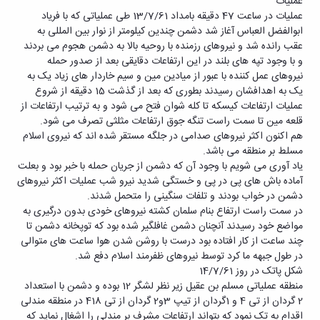
عملیات
عملیات در ساعت 47 دقیقه بامداد 13/7/61 طی عملیاتی که با فریاد
ابوالفضل العباس آغاز شد دشمن چندین کیلومتر از نوار بین المللی به
عقب رانده شد و نیروهای رزمنده با روحیه بالا به دشمن هجوم می بردند
و با وجود تپه های بلند در این ارتفاعات دقایقی بعد از صدور حمله
نیروهای عمل کننده با عبور از میادین مین و سیم خاردار های زیاد یک به
یک به اهدافشان رسیدند بطوری که بعد از گذشت 15 دقیقه از شروع
عملیات ارتفاعات کیسکه تا کله شوان فتح می شود و به ترتیب ارتفاعات از
قلعه مین تا سمت راست تنگه جوق ارتفاعات مثلثی تصرف می شود.
هم اکنون اکثر نیروهای صدامی در جلگه مستقر شده اند که نیروی اسلام
مسلط بر منطقه می باشد.
یاد آوری می شویم با وجود آن که دشمن از جریان حمله با خبر بود و بعلت
آماده باش های پی در پی و خستگی شدید نیرو شب عملیات اکثر نیروهای
دشمن در خواب بودند و تلفات سنگینی را متحمل شدند.
در سمت راست ارتفاع بنام سلمان کشته نیروهای خودی بدون درگیری به
مواضع خود رسیدند آنچنان دشمن غافلگیر شده بود که توپخانه دشمن تا
چند ساعت از کار افتاده بود درست با روشن شدن هوا ساعت های متوالی
در طول جبهه ما کرد توسط نیروهای ظفرمند اسلام دفع شد.
شکل پاتک در روز 14/7/61
منطقه عملیاتی مسلم بن عقیل زیر نظر لشگر 12 بوده و دشمن با استعداد
2 گردان از تی 4 و 1گردان از تیپ 3و2 گردان از تی 418 در منطقه مندلی
اقدام به تک نمود که بتواند ارتفاعات مشرف بر مندلی را اشغال نماید که