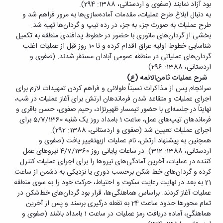
بود آزاد نمایند (صفوی و اردستانی، 1388: 294).
به دنبال ابلاغ طرح عملیات، مقدمات آماده‌سازی‌ها به مرور فراهم شد و
طرح عملیات به صورت جزء به جزء در رده تیپ و گردان‌ها تهیه شد.
بخشی از گردان‌های مانوری با حضور در خطوط پدافندی منطقه به تکمیل
شناسایی خطوط اولیه عراق اقدام کرده و تا 10 روز قبل از عملیات اغلب
گردان‌های عملیاتی در منطقه عمومی آبادان مستقر شدند. (صفوی و
اردستانی، 1388: 296)
شرح عملیات ثامن‌الائمه (ع)
سرانجام پس از مذاکرات نسبتاً طولانی و فراهم کردن تمهیدات لازم برای
اجرای عملیات و متقاعد شدن فرماندهان ارتش برای آغاز عملیات در شب،
نهایتاً در جلسه‌ای با حضور تیمسار ظهیرنژاد، رحیم صفوی، حسن باقری و
فرماندهان تیپ‌های عمل، ساعت 1 بامداد روز یک شنبه 5/7/1360 برای
اجرای عملیات تعیین شد (صفوی و اردستانی، 1388: 292).
همچنین به پیشنهاد ارتش، نام عملیات ازبهتغییر یافت (صفوی و
اردستانی، 1388: 312). در ساعات پایانی روز 4/7/1360 نیروهای عمل
کننده در عملیات، آخرین آمادگی‌های نیروها را برای اجرای عملیات کنترل
کرده و گردان‌های خط شکن برحسب دوری یا نزدیکی به دشمن از ساعت
21 به بعد در نهایت رعایت سکوت و احتیاط، حرکت خود را به سوی منطقه
عملیات آغاز کردند. براساس هماهنگی‌ها، قرار بود گردان‌های خط‌شکن در
تمام محورها حدود ساعت 24 به نقطه درگیری برسند و پس از آخرین
هماهنگی، آماده دریافت رمز عملیات در ساعت 1 بامداد باشند (صفوی و