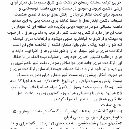
در پی توقف عملیات رمضان در دشت های شرق بصره بدلیل تمرکز قوای
زرهی دشمن نیروهای خودی در جست و جوی منطقه کوهستانی و
محدود برای تحت فشار قراردادن ارتش عراق بودند تا ضمن شکست
تبلیغات دشمن ابتکار عمل را حفظ نمایند برای دست یابی به این هدفها
منطقه عملیاتی سومار در جبهه میانی برگزیده شد منطقه ای که سومار در
قلب آن قرار دارد از شمال به نفت شهر ، از غرب به مندلی عراق ، از جنوب
به میمک و از شرق به گیلانغرب منتهی میشود و ارتفاعات مرزی گیسکه ،
کله شوان، کهنه ریگ ، سان واپا، سلمان کشته از شاخصه های آن است
ارتفاعات مرزی بر شهر سومار ایران و شهر مندلی عراق اشرافیت دارند و
عراق در عقب نشینی اجباری خود بعد از عملیات بیت المقدس با حفظ
این ارتفاعات مرزی جاده های مواصلاتی سومار ، نفت شهر ،قصرشیرین را
زیر دید و تیر خود قرار داد، لذا عملیات جهت آزاد سازی ارتفاعات مرزی و
در صورت امکان پیشروی به سمت شهر مندلی عراق بصورت مشترک
توسط ارتش و سپاه طراحی و در تاریخ 13/7/1361 بمرحله اجرا گذاشته
شد. رزمندگان تیپ محمد رسول ا...(ص) سپاه همراه با دلاورمردان تیپ
55 هوابرد ارتش با پشتیبانی هوانیروز با کمترین زمان با رعایت اصل
غافلگیری هدفهای مورد نظر را تصرف کردند.
نتایج عملیات
1- مناطق آزاد شده: ارتفاعات کهنه ریک و گیسکه در منطقه سومار و 150
کیلومتر مربع از سرزمین اسلامی ایران
2-یگانهای منهدم شده دشمن : به تیپ های 421 پیاده – گارد مرزی و 46