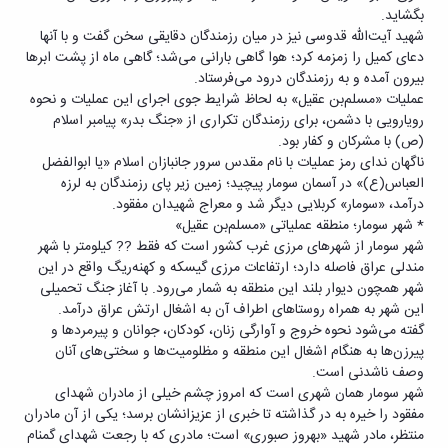
بگشاید.
شهید آیت‌الله قدوسی نیز در میان رزمندگان دقایقی سخن گفت و با آنها
دعای کمیل را زمزمه کرد؛‌ هوا گاهی بارانی می‌شد؛ گاهی ماه از پشت ابرها
بیرون آمده و به رزمندگان درود می‌فرستاد.
عملیات «مسلم‌بن عقیل» به لحاظ شرایط جوی اجرای این عملیات و نحوه
رویارویی با دشمن، برای رزمندگان تکراری از «جنگ بدر» پیامبر اسلام
(ص) با مشرکان و کفار بود.
ناگهان ندای رمز عملیات با نام مقدس سرور جانبازان اسلام «یا ابوالفضل
العباس(ع)» در آسمان سومار پیچید؛ زمین زیر پای رزمندگان به لرزه
درآمد، «سومار» کربلایی دیگر شد و معراج شهیدان مفقود.
* شهر سومار؛ منطقه عملیاتی «مسلم‌بن عقیل»
شهر سومار از شهرهای مرزی غرب کشور است که فقط ?? کیلومتر با شهر
مندلی عراق فاصله دارد؛ ارتفاعات مرزی گیسکه و کهنه‌ریگ واقع در این
شهر همچون دیوار بلند این منطقه به شمار می‌رود. با آغاز جنگ تحمیلی
این شهر به همراه روستاهای اطراف آن به اشغال ارتش عراق درآمد.
گفته می‌شود نحوه خروج و آوارگی زنان، کودکان، جوانان و پیرمردها و
پیرزن‌ها به هنگام اشغال این منطقه و مظلومیت‌ها و سختی‌های آنان
وصف ناشدنی است.
شهر سومار همان شهری است که امروز چشم خیلی از مادران شهدای
مفقود را خیره به در گذاشته تا خبری از عزیزانشان برسد؛ یکی از آن مادران
منتظر، مادر شهید «بهروز صبوری» است؛ مادری که با رجعت شهدای گمنام