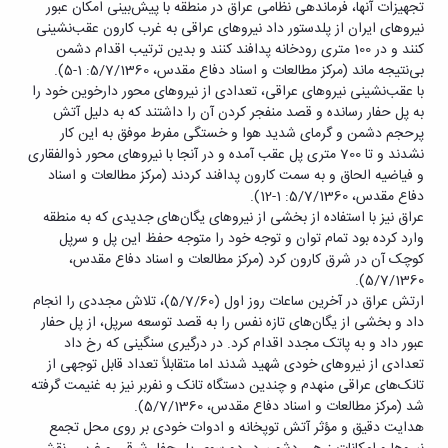
تجهیزات آنها، فرماندهی نظامی عراق در منطقه با پیش‌بینی امکان عبور
نیروهای ایران از پلدستور داد نیروهای عراقی به غرب کارون عقب‌نشینی
کنند و در 100 متری رودخانه پدافند کنند و بدین ترتیب اقدام دشمن
بی‌نتیجه ماند (مرکز مطالعات و اسناد دفاع مقدس، 5/7/1360: 1-5).
با عقب‌نشینی نیروهای عراقی، تعدادی از نیروهای محور دارخوین خود را
به پل حفار رسانده و قصد منفجر کردن آن را داشتند که به دلیل آتش
پرحجم دشمن و گرمای شدید هوا و خستگی مفرط موفق به این کار
نشدند و تا 700 متری پل عقب آمده و در آنجا با نیروهای محور ذوالفقاری
و فیاضیه الحاق و به سمت کارون پدافند کردند (مرکز مطالعات و اسناد
دفاع مقدس، 5/7/1360: 1-12).
عراق نیز با استفاده از بخشی از نیروهای یگان‌های جدیدی که به منطقه
وارد کرده بود تمام توان و توجه خود را متوجه حفظ این پل و سرپل
کوچک آن در شرق کارون کرد (مرکز مطالعات و اسناد دفاع مقدس،
5/7/1360).
ارتش عراق در آخرین ساعات روز اول (5/7/60)، تلاش مجددی را انجام
داد و بخشی از یگان‌های تازه نفس را به قصد توسعه سرپل، از پل حفار
عبور داد و به پاتک مجدد اقدام کرد. در درگیری سنگینی که رخ داد
تعدادی از نیروهای خودی شهید شدند اما متقابلاً تعداد قابل توجهی از
تانک‌های عراقی منهدم و چندین دستگاه تانک و نفربر نیز به غنیمت گرفته
شد (مرکز مطالعات و اسناد دفاع مقدس، 5/7/1360).
هدایت دقیق و مؤثر آتش توپخانه و ادوات خودی بر روی محل تجمع