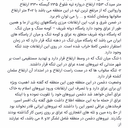
متر سیدک 253 ارتفاع دروازه تپه شلوغ 235 گیسکه 330 ارتفاع
واروالین که از مرتفع ترین تپه در این منطقه می باشد با 402 متر ارتفاع
سانوابها وسلمان کشته و ... را می توان نام برد.
در ضمن شرق و غرب این ارتفاعات مرزی پاسگاههای زیادی از ما و همین
طور از عراق وجود دارد پاسگاه دوله شریف – کومه سنگ و میان تنگ.
که پاسگاه دوله شریف متعلق به عراق و کومه تنگ و میان از پاسگاه های
ایران می باشد که پاسگاه میان تنگ در دهنه تنگه قرار دارد که در زمان
استقرار دشمن کاملا خراب شده است. در روی این ارتفاعات چند تنگه
وجود دارد.
1-تنگ میان تنگ که در وسط ارتفاع قرار دارد و تهدید مستقیمی است بر
شهر مندلی که نیروهای عمده عراق در این تنگه قرار داشتند.
2- تنگه سانواب ها که در سمت راست ارتفاع و در امتداد آن ارتفاع سلمان
کشته قرار دارد.
وضعیت دشمن در این منطقه چون این منطقه که گفته شد اهمیت ویژه
ای برای عراق دارد و با تصرف این ارتفاعات ورود نیروهای اسلام به خاک
عراق آسان خواهد شد دشمن نیروهای خود را تقویت نموده و با اینکه
عراق از حمله ما به این منطقه اطلاع داشت طبق گفته یک افسر اسیر،
فرماندهان عراقی تصور این را داشتند که نیروهای ایرانی قادر نخواند بود
از 50 رده مین و تله های انفجاری که عراق بر روی زمین کار گذاشته بودند
بگذرند. نیروهای دشمن در منطقه شامل لشگر 12و 8 می باشد، که عبارتند
از: