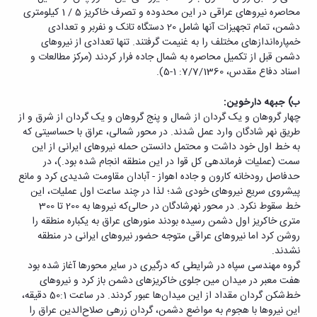
محاصره نیروهای عراقی در این محدوده و تصرف خاکریز 5 / 1 کیلومتری
دشمن، تمام تجهیزات آنها شامل 20 دستگاه تانک و نفربر و تعدادی
خمپاره‌اندازهای مختلف را به غنیمت گرفتند. تنها تعدادی از نیروهای
دشمن قبل از تکمیل محاصره به شمال جاده فرار کردند (مرکز مطالعات و
اسناد دفاع مقدس، 7/7/1360: 1-5).
ب) جبهه دارخوین:
چهار گروهان و یک گردان از شمال و پنج گروهان و یک گردان از شرق و از
طریق نهر شادگان وارد عمل شدند. در محور شمالی، عراق با حساسیتی که
به خط اول خود داشت و محتمل دانستن حمله نیروهای ایرانی از این
سمت (عملیات فرماندهی کل قوا در این منطقه انجام شده بود.)، در
حدفاصل رودخانه کارون و جاده اهواز - آبادان مقاومت شدیدی کرد و مانع
پیشروی سریع نیروهای خودی شد؛ لذا در چند ساعت اول عملیات، این
خط سقوط نکرد. در محور نهرشادگان در حالی‌که نیروها به 200 تا 300
متری خاکریز اول دشمن رسیده بودند منورهای عراق به یکباره منطقه را
روشن کرد اما نیروهای عراقی متوجه حضور نیروهای ایرانی در منطقه
نشدند.
گروه مهندسی سپاه در شرایطی که درگیری در سایر محورها آغاز شده بود
هفت معبر در میدان مین جلوی خاکریزهای دشمن باز کرد و نیروهای
خط‌شکن گردان مقداد از این میدان‌ها عبور کردند. در ساعت 50:1 دقیقه،
این نیروها با هجوم به مواضع دشمن، گردان زرهی صلاح‌الدین عراق را