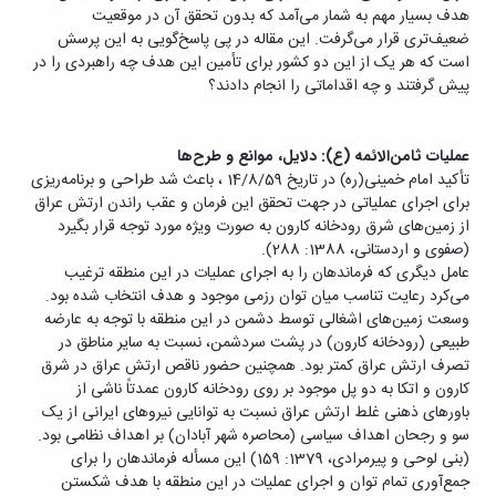
هدف بسیار مهم به شمار می‌آمد که بدون تحقق آن در موقعیت
ضعیف‌تری قرار می‌گرفت. این مقاله در پی پاسخ‌گویی به این پرسش
است که هر یک از این دو کشور برای تأمین این هدف چه راهبردی را در
پیش گرفتند و چه اقداماتی را انجام دادند؟
عملیات ثامن‌الائمه (ع): دلایل، موانع و طرح‌ها
تأکید امام خمینی(ره) در تاریخ 14/8/59 ، باعث شد طراحی و برنامه‌ریزی
برای اجرای عملیاتی در جهت تحقق این فرمان و عقب راندن ارتش عراق
از زمین‌های شرق رودخانه کارون به صورت ویژه مورد توجه قرار بگیرد
(صفوی و اردستانی، 1388: 288).
عامل دیگری که فرماندهان را به اجرای عملیات در این منطقه ترغیب
می‌کرد رعایت تناسب میان توان رزمی موجود و هدف انتخاب شده بود.
وسعت زمین‌های اشغالی توسط دشمن در این منطقه با توجه به عارضه
طبیعی (رودخانه کارون) در پشت سردشمن، نسبت به سایر مناطق در
تصرف ارتش عراق کمتر بود. همچنین حضور ناقص ارتش عراق در شرق
کارون و اتکا به دو پل موجود بر روی رودخانه کارون عمدتاً ناشی از
باورهای ذهنی غلط ارتش عراق نسبت به توانایی نیروهای ایرانی از یک
سو و رجحان اهداف سیاسی (محاصره شهر آبادان) بر اهداف نظامی بود.
(بنی لوحی و پیرمرادی، 1379: 159) این مسأله فرماندهان را برای
جمع‌آوری تمام توان و اجرای عملیات در این منطقه با هدف شکستن