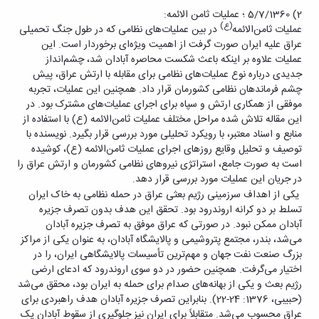
2) 5/7/1360 ؛ عملیات ثامن الائمه:
(ع)
عملیات ثامن‌الائمه
در بین عملیات‌های نظامی که در طول جنگ تحمیلی
عراق علیه ایران صورت گرفت از اهمیت ویژه‌ای برخوردار است. این
عملیات علاوه بر اینکه باعث شکست محاصره آبادان شد، چشم‌انداز
جدیدی درباره نوع عملیات‌های نظامی برای مقابله با ارتش عراق، پیش
چشم فرماندهان نظامی کشورمان قرار داد. همچنین این عملیات، تجربه
موفقی از همکاری ارتش و سپاه برای اجرای عملیات‌های مشترک بود. در
این مقاله تلاش شده مراحل مختلف عملیات ثامن‌الائمه (ع) با استفاده از
منابع و اسناد معتبر، با رویکرد تحلیلی مورد بررسی قرار بگیرد. نویسنده با
توصیف و تحلیل وقایع روزهای اجرای عملیات ثامن‌الائمه (ع)، کوشیده
است به صورت جامع، استراتژی نیروهای نظامی کشورمان و ارتش عراق را
در جریان این عملیات مورد بررسی قرار دهد.
‌ یکی از اهداف سرزمینی رژیم بعثی عراق در حمله نظامی به خاک ایران
تسلط بر دو کرانه اروندرود بود. تحقق این هدف بدون تصرف جزیره
آبادان ممکن نبود. در صورتی که عراق موفق به تصرف جزیره آبادان
می‌شد، بندر، مجتمع پتروشیمی و پالایشگاه آبادان، به عنوان یکی از مراکز
بزرگ صنعت نفت جهان و مهم‌ترین تأسیسات پالایشگاهی ایران، را در
اختیار می‌گرفت. همچنین حضور در دو سوی اروندرود که ادعای ارضی
رژیم بعث و یکی از بهانه‌های صدام برای حمله به ایران بود، محقق می‌شد
(حبیبی، 1376: 24-22). بنابراین تصرف جزیره آبادان هدف راهبردی برای
عراق محسوب می‌شد. متقابلاً برای ایران نیز جلوگیری از سقوط آبادان یک