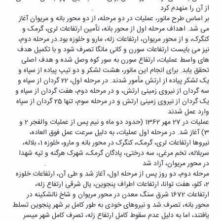
از آن را منهدم کرد .
بر اساس طرح مانور، عملیات در دو مرحله، از دو محور بانه و مریوان آغاز
می شد. اهداف مرحله اول از محور بانه، تأمین ارتفاعات لری، گرمک و
کنگرک، و از محور مریوان، ارتفاعات زله، مارو و خلوزه بود.در مرحله دوم،
نیز می بایست ارتفاعات سورن و کانی مانگا تصرف شود و با تکمیل هدف
های واسط عملیات، ارتفاع سورن به سور کوه وصل شده و هدف اصلی
تحقق یابد. برای انجام این مانور، هشت لشکر و دو تیپ پیاده از سپاه و
یک لشکر پیاده از ارتش مأمور شدند. در مرحله اول، 22 گردان از سپاه و
سه گردان از نیروی زمینی ارتش، و در مرحله دوم، هفت گردان از سپاه و
یک گردان از نیروی زمینی ارتش و در مرحله سوم، تنها 25 گردان از سپاه
وارد عمل شدند
عملیات در 27 مهر 1362 (حدود دو ماه و نیم پس از عملیات والفجر 2 و
3) آغاز شد. در مرحله اول عملیات، به دلیل سرعت عمل فوق العاده،
نیروها ارتفاعات لری، گرمک، کنگرک در محور بانه و مارو، خلوزه 1، بلاله،
سربلاله، تخم مرغی، سه درختی، پادگان گرمک، شهرک هرگنه و تپه شهدا
در محور مریوان، آزاد شد .
مرحله دوم، دو روز پس از مرحله اول، آغاز شد و طی آن، ارتفاعات خلوزه
2، کلو، هفت توانا، ارتفاعات اطراف پنجوین، یال شرقی ارتفاع زله،
ارتفاعات 1672 شرق سنگ معدن در محور مریوان و شاخ نالشکینه در
محور بانه، تصرف شد و نیروهای خودی به طور کامل بر شهر پنجوین تسلط
یافتند، اما به دلیل عدم سقوط کامل ارتفاع زله، تصرف کامل شهر میسر