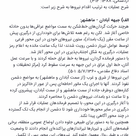
اردستانی، 1388: 314).
شرح عملیات به ترتیب اقدام نیروها به شرح زیر است:
الف) جبهه آبادان - ماهشهر:
هرچند حرکت گردان‌های خط‌شکن به سمت مواضع عراقی‌ها بدون حادثه
خاصی آغاز شد. لکن به رغم همه تلاش‌ها برای خودداری از درگیری پیش
از ساعت مقرر (یک بامداد)، ستون نیروهای خودی در این محور فرعی
توسط عوامل تیربار دشمن رویت شدند؛ لذا یک ساعت مانده به اعلام رمز
عملیات، درگیری به شکل اجتناب‌پذیری در این محور آغاز شد.
با دستور فرمانده گردان، نیروها به خط عراق حمله کردند و با سرعت عمل
آنان، خط اول عراق در این جبهه به سرعت سقوط کرد (مرکز تحقیقات و
اسناد دفاع مقدس، 5/7/1360: 1-5).
این نیروها از شرق و غرب (از سمت آبادان و ماهشهر) به مواضع دشمن
نفوذ کردند. آنها با اجرای یک مانور احاطه‌ای پس از عبور از خاکریز در
کناره‌های دوطرف جاده از سمت ماهشهر و از سمت آبادان، پیشروی کرده
و تا ساعت دو بامداد، نیروهای دشمن را محاصره کردند.
با آغاز درگیری در این محور، با تصمیم فرماندهان عملیات قرار شد از
درگیری در سایر محورها خودداری شود تا دشمن از انجام یک تک گسترده
در چند محور آگاهی پیدا نکند.
همچنین بنا به دستور برای طبیعی جلوه دادن اوضاع عمومی منطقه، برخی
قبضه‌های آتش و تیربارها تیراندازهای پراکنده‌ای انجام دادند تا وضعیت
عادی و طبق روال معمول جلوه کند. نیروهای این محور پس از تکمیل