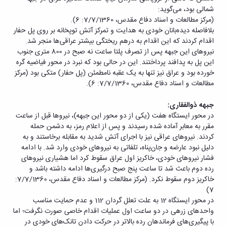
شمالی بود، می‌گوید:
(مرکز مطالعات و اسناد دفاع مقدس، 7/7/1360: 6).
بلافاصله دیده‌بانان خودی به هدایت و تمرکز آتش توپخانه بر روی پل حفار
اقدام کردند که این اقدام به درهم ریختگی بیشتر عراقی‌ها منجر شد.
نیروهای این جبهه پس از تصرف پلتا ساعت نه صبح در 800 متری جنوب
این پل به پدافند پرداختند. این در حالی بود که نبرد در محور فیاضیه گره
خورده بود و عراق نیز تنها به یک عقبه نامطمئن (پل حفار) متکی بود (مرکز
مطالعات و اسناد دفاع مقدس، 7/7/1360: 6).
جبهه ذوالفقاری:
در محور ایستگاه هفت (یکی از دو محور این جبهه)، نیروها قبل از ساعت
مقرر به معابر آماده شده رسیدند و پس از اعلام رمز، به دشمن حمله
کردند. نیروهای عراقی نیز با اجرای آتش شدید به مقابله برخاستند و به
دلیل نبود عارضه و جان‌پناه، تلفاتی به نیروهای خودی وارد شد. با ادامه
فشار نیروهای خودی، خاکریز اول عراق سقوط کرد اما هشیاری نیروهای
رده دوم باعث شد تا ساعت پنج صبح درگیری‌ها ادامه داشته باشد و
خاکریز دوم سقوط نکرد. (مرکز مطالعات و اسناد دفاع مقدس، 7/7/1360:
7)
در محور ایستگاه 12 به علت تعلل گردان 112 و عدم حمایت مناسب
واحدهای زرهی در دو ساعت اول عملیات اقدام خاصی صورت نگرفت؛ اما
با پیگیری‌های فرماندهان رده بالاتر در حرکت دادن تانک‌های خودی در