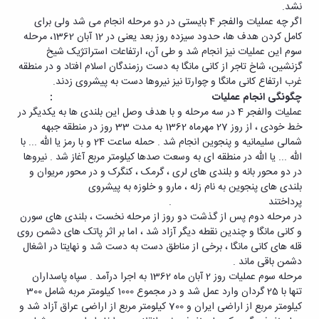
نشد.
اگر چه عملیات والفجر 4 بایستی در دو مرحله انجام می شد ولی برای
کامل کردن هدف ها، حدود سیزده روز بعد یعنی در 12 آبان 1362، مرحله
سوم این عملیات نیز انجام شد و طی آن، ارتفاعات استراتژیک شیخ
گزنشین، شاخ تاجر از کانی مانگا به دست رزمندگان اسلام افتاد و در منطقه
غرب ارتفاع کانی مانگا و چوارتا نیز نیروها دست به پیشروی زدند.
چگونگی انجام عملیات
:
عملیات والفجر 4 در سه مرحله و با هدف وصل این بلندی ها به یکدیگر در
خط خودی ، از روز 27 مهرماه 1362 به مدت 33 روز در منطقه جبهه
شمالی سلیمانیه و پنجوین انجام شد . حمله ساعت 24 و با رمز یا الله ... با
الله ... یا الله در منطقه ای به وسعت صدها کیلومتر مربع آغاز شد . نیروها
در دو محور بانه و بلندی های لری ، گرمک ، کنگرک و در محور مریوان و
بلندی های پنجوین به نام زله ، مارو و خلوزه به پیشروی
پرداختند .
در مرحله دوم پس از گذشت دو روز از مرحله نخست ، بلندی های سورن
و کانی مانگا و چندین نقطه دیگر آزاد شد ، اما بر اثر پاتک های دشمن روی
قله های کانی مانگا ، برخی از مناطق دست به دست شد و نهایتا در اشغال
دشمن باقی ماند .
مرحله سوم عملیات روز 2 آبان ماه 1362 به اجرا درآمد . سپاه پاسداران
تنها با 25 گردان وارد عمل شد و در مجموع 1000 کیلومتر مربه شامل 300
کیلومتر مربع از اراضی ایران و 700 کیلومتر مربع از اراضی عراق آزاد شد و