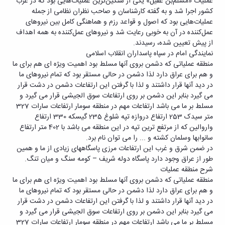
عملیات «مسلم‌بن عقیل» یکی از سنگین‌ترین عملیات‌هایی بود که در غرب
کشور اجرا شد و به گفته کارشناسان و صاحب نظران نظامی از جمله
عملیات‌هایی بود که اصول و قواعد رزم و هماهنگی کامل بین نیروهای
عمل‌کننده در آن به خوبی رعایت شد و نیروهای عمل‌کننده به همه اهداف
از پیش تعیین شده، رسیدند.
نمایندگی امام در سپاه پاسداران انقلاب اسلامی
منطقه عملیاتی که دشمن بروی آنها مسلط بود اهمیت ویژه ای هم برای ما
و هم برای عراق دارد لذا دشمن در حالی مستقر بود که تمام نیروهای ما
در دید آنها قرار داشتند و لذا با گرفتن این ارتفاعات دشمن در دشت قرار
می گیرد بنابر این دشمن بر روی ارتفاعات سوق الجیشی قرار می گیرد و
مسلط بر ما می باشد ارتفاعات مهم در منطقه سومار ارتفاعات سارات 327
متر سیدک 253 ارتفاع دروازه تپه شلوغ 235 گیسکه 330 ارتفاع
واروالین که از مرتفع ترین تپه در این منطقه می باشد با 402 متر ارتفاع
سانوابها وسلمان کشته و ... را می توان نام برد.
در ضمن شرق و غرب این ارتفاعات مرزی پاسگاههای زیادی از ما و همین
طور از عراق وجود دارد پاسگاه دوله شریف – کومه سنگ و میان تنگ.
شرح منطقه عملیات
منطقه عملیاتی که دشمن بروی آنها مسلط بود اهمیت ویژه ای هم برای ما
و هم برای عراق دارد لذا دشمن در حالی مستقر بود که تمام نیروهای ما
در دید آنها قرار داشتند و لذا با گرفتن این ارتفاعات دشمن در دشت قرار
می گیرد بنابر این دشمن بر روی ارتفاعات سوق الجیشی قرار می گیرد و
مسلط بر ما می باشد ارتفاعات مهم در منطقه سومار ارتفاعات سارات 327