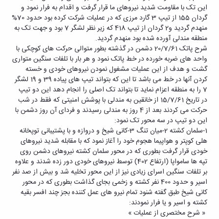
این تک با مقاومت شدید نیروهای ما قرار گرفت و اقدام به فرار نمود و
گردان 155 از تیپ 3 گارد مرزی که در عملیات شرکت کرده بود حدود 70%
منهدم گردید و2 گردان از تیپ 418 که زیر نظر لشگر 7 بود و جهت تک به
منطقه مندلی آورده شده بود منهدم گردید.
شرح پاتک 20/7/61 دشمن در گذشته بطور متوالی حرکت های کوچکی با
واحد های ضربه خورده در خط پاتک نمود و هر بار با تلفات سنگین متواری
گشت و هدف از این عملیات مشغول نمودن نیروهای خودی و خسته
کردن آنها در خط می باشد تا این که بتواند تیپ های پیاده 39 و 19 لشگر
7 را به منطقه اعزام نماید تا بتواند تک اصلی را انجام دهد این دو تیپ
در تاریخ 15/7/61 از خانقین به مندلی با پوشش امنیتی که فقط در شب
حرکت می کردند بعد از 4 روز به مندلی رسیدند و فردای آن روز دشمن با
این دو تیپ در سه محور تک نمود:
1-سلمان کشته 2-میان تنگ 3-کانی شیخ و دروازه و با پشتیبانی توپخانه
هلی کوپتر و هواپیما هجوم خود را آغاز نمود که با مقابله شدید نیروهای
خودی قرار گرفت بطوری که در محور سلمان کشته نیروهای دشمن روی
تپه ها سامواپا (ارتفاع 402) توسط نیروهای خودی دور زده شدند و علاوه
بر تلفات سنگین اسرای زیادی نیز از این محور تخلیه شد و بیش از صد نفر
اسیر و حدود 400 نفر کشته و زخمی بجای گذاشت بطوری که در محور
کانی شیخ طبق گفته شنود تمام نیرو های عمل کننده بجز چند افسر بقیه
کشته و اسیر و یا فرار نمودند:
« شرح مختصری از عملیات »