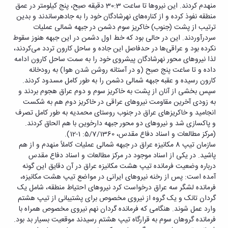
منهدم کردند. این نیروها تا ساعت 30:3 دقیقه صبح، پنج کیلومتر در عمق
منطقه نفوذ کرده و از کناره‌های نهرشادگان خود را به جادهرساندند و بدین
ترتیب از پشت (جنوب) خاکریز سوم دشمن در جبهه شمالی عملیات
سردرآوردند. این در حالی بود که خط اول دشمن در این جبهه هنوز سقوط
نکرده بود و عراقی‌ها در حدفاصل این جاده و ساحل کارون تردد می‌کردند،
لذا نیروهای محور نهرشادگان پیشروی خود را به سمت ساحل کارون ادامه
داده و تا ساعت پنج صبح (و در آستانه روشن شدن هوا) به رودخانه
کارون رسیده و عقبه جبهه شمالی دشمن را به طور کامل مسدود کردند.
سپس بخشی از آنان از پشت به خاکریز سوم و دوم عراق هجوم بردند و
به زودی آخرین مقاومت‌ نیروهای عراقی در خاکریز دوم هم به شکست
انجامید و خاکریزهای عراق در جنوب روستای محمدیه به طور کامل تصرف
و پاکسازی شد و نیروهای دو محور جبهه دارخوین با هم الحاق کردند.
(مرکز مطالعات و اسناد دفاع مقدس، 5/7/1360: 1-12).
سازمان تیپ 8 مکانیزه عراق در جبهه شمالی عملیات کاملاً منهدم و از هم
پاشید. در یکی از اسناد موجود در مرکز مطالعات و اسناد دفاع مقدس
درباره وضعیت فرمانده تیپ هشت مکانیزه عراق در آن دقایق این گونه
آمده است: پس از رخنه نیروهای ایرانی در مواضع تیپ هشت مکانیزه،
فرمانده لشگر سه عراق درخواست کرد نیروهای احتیاط منطقه، شامل یک
گردان تانک و یک گروه از نیروی مخصوص برای پشتیبانی از تیپ هشتم
وارد عمل شوند. هنگامی که فرمانده گردان نهم نیروی مخصوص همراه با
فرمانده گروهان سوم به قرارگاه تیپ هشتم رسیدند موقعیت بسیار بد بود.