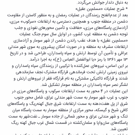
به دنبال دلدار جوانش می‌گردد.
* شرح عملیات «مسلم‌بن عقیل»
بعد از عدم‌الفتح رزمندگان در عملیات رمضان و به منظور کاستن از مقاومت
دشمن در منطقه جنوب و همچنین دسترسی به ارتفاعات «سرکوب» مرزی،
آزاد‌سازی پاسگاه‌های مرزی، حفاظت و تأمین محورهای نفوذی و جلب
توجه دشمن به منطقه غرب کشور، در اوایل سال سوم جنگ عملیات
«مسلم‌بن عقیل» با هدف عقب راندن دشمن از شهر سومار و آزاد‌سازی
ارتفاعات مشرف به منطقه و در صورت امکان پیشروی به سوی شهر مندلی
عراقی و تأمین آن توسط ارتش و سپاه پاسداران، طراحی شد و در تاریخ
13 مهر 1361 با رمز «یا ابوالفضل العباس (ع)» به اجرا درآمد.
بر این اساس، نیروهای عمل‌کننده با ترکیبی از رزمندگان سپاه پاسداران و
نیروی زمینی ارتش تحت فرماندهی قرارگاه مشترک نجف سازماندهی
شدند و قرارگاه تاکتیکی مشترکی به نام قرارگاه ظفر از نیروهای ارتش و
لشگر نصر سپاه پاسداران در منطقه سومار تشکیل شد.
این عملیات در 4 محور به سمت ارتفاعات سرکوب و پاسگاه‌های مرزی در
جنوب و غرب شهر سومار به سمت شهر مندلی عراق، شامل محور جنوب
شرق از پل هفت‌دهنه به سمت ارتفاعات شرق جبال کهنه‌ریگ و پاسگاه‌های
کافی شیخ و گیسکه، محور مرکزی از منطقه سومار به سمت پاسگاه میان
تنگ و شهر مندلی عراق و محور شمالی از جاده سومار ـ نفت‌شهر به سمت
پاسگاه‌های سان‌واپا و سلمان‌کشته در قسمت شمال غرب جبال کهنه ریگ
تعیین شد.