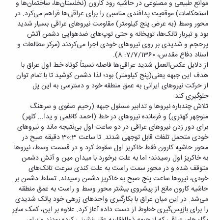
موانع طبیعی و مصنوعی در حاشیه رود کارون (نخلستان‌ها، ساختمان‌ها و
استحکامات) موقعیت پدافندی مناسبی را برای عراقی‌ها فراهم می‌کرد. در
محور وسط (به عرض پنج کیلومتر) مقاومت نیروهای عراقی بسیار شدید
بود و تیربار تانک‌ها، توپخانه و حتی توپ‌های ضدهوایی دشمن آتش
پرحجم و شدیدی بر روی نیروهای خودی اجرا می‌کردند (مرکز مطالعات و
اسناد دفاع مقدس، 7/7/1360: 8).
از دلایل عکس‌العمل شدید عراقی‌ها فاصله نسبتاً کوتاه خط اول عراق با
هدف این جبهه یعنی(پنج کیلومتر) بود؛ لذا دشمن کوشید تا با تمام توان
از حرکت نیروهای ایرانی به عمق منطقه خود و دسترسی به این پل
جلوگیری کند.
تلاش چندباره نیروها و تدابیر مسئول جبهه (رحیم صفوی و سرهنگ
منوچهر کهتری) و فرمانده نیروهای در خط (احمد کاظمی و یدا... کلهر)
برای دور زدن نیروهای عراقی در دو ساعت اول بی‌نتیجه ماند و نیروهای
خودی متحمل تلفات قابل توجهی شدند. تا ساعت 30:3 دقیقه صبح در
محور حاشیه کارون فقط خاکریز اول سقوط کرد و در قسمت وسط، نیروها
به خاکریز اول رسیدند؛ اما به علت برخورد با میدان مین و آتش دشمن
متوقف شده و در محور سمت راست به علت کندی سرعت تانک‌های
خودی، نیروها ساعت پنج صبح به خاکریز دشمن رسیدند. تسلط دشمن بر
حاشیه کارون مانع از پیشروی بیشتر محور وسط و راست به عمق منطقه
می‌شد. در این میان عراق با بکارگیری واحدهای زرهی خود پاتک شدیدی
را برای بازپس‌گیری خطوط از دست داده آغاز کرد. علاوه بر این، کمک سایر
یگان‌های عراقی که از جبهه ذوالفقاریه عقب‌نشینی کرده بودند و برای