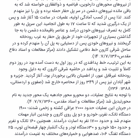
از نیروهای محورهای دارخوین، فیاضیه و ذوالفقاری خواسته شد که به
باقی مانده نیروهای دشمن در سر پل حفار حمله برده و پل را نیز منهدم
کنند. لذا پس از کسب آمادگی اولیه، علمیات در ساعت 15 آغاز شد و پس
از یک درگیری شدید که تا ساعت 17 به طول انجامید این سرپل به طور
کامل به تصرف نیروهای خودی درآمد و عناصر باقیمانده دشمن با به جا
گذاشتن بسیاری از تجهیزات خود از طریق پل حفار به غرب رودخانه
گریختند و نیروهای خودی پس از دستیابی به پل آن را منهدم کرده و در
ساحل شرقی کارون خط دفاعی تشکیل دادند (مرکز مطالعات و اسناد دفاع
مقدس7/7/1360: 14).
به این ترتیب، خط پدافندی که در روز اول به دست آمده بود در روز دوم
کاملاً و تثبیت شد و پدافند در حاشیه شرقی کارون که به دلیل وجود
رودخانه غیرقابل عبور، از اطمینان بالایی برخوردار بود، آغاز گردید. جزیره و
شهر آبادان نیز پس از 349 روز از محاصره خارج شد (صفوی و اردستانی،
1388: 236).
با توجه به نتایج عملیات، دو محورو محور جادهبه یک محور جدید به نام
محورتبدیل شد (مرکز مطالعات و اسناد مقدس، 7/7/1360: 4).
در جریان این عملیات حدود 2000 عراقی کشته و زخمی شدند؛ 1900
دستگاه تانک، نفربر، خودرو و دو پل روی کارون و چندین انبار مهمات
منهدم شد و حدود 1700 نفر به اسارت درآمدند. همچنین 160 تانک و نفربر
و حدود 150 خودرو و 30دستگاه لودر و یک آتشبار چهار قبضه‌ای توپ، 25
دستگاه تفنگ 106، ضدهوایی و خمپاره‌های مختلف به غنیمت درآمدند