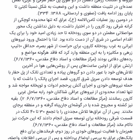
نیروها و امکانات زرهی دشمن در دو سوی پل حفار شرقی و غربی، نقش
عمده‌ای در تثبیت منطقه داشت و این وضعیت به شکل نسبتاً ثابتی تا
پایان روز ادامه یافت (صفوی و اردستانی، 1388: 334).
در دومین روز عملیات ثامن‌الائمه (ع)، عراق که تنها محدوده کوچکی از
کرانه شرقی رود کارون را در اختیار داشت، به دلیل نداشتن یک محور
مواصلاتی مطمئن در دو سوی رودخانه تا حد زیادی امید خود را برای یک
اقدام اساسی در شرق آن از دست داده بود. لذا با احتمال ورود نیروهای
ایرانی به غرب رودخانه کارون، برای حراست از شهر بصره، حداقل 10تیپ
زرهی و مکانیزه را به این منطقه وارد کرد که فاقد هرگونه مواضع و
رده‌های دفاعی بودند (مرکز مطالعات و اسناد دفاع مقدس، 6/7/1360).
ارتش عراق از اولین ساعت‌های پس از روشن‌هایی هوا در آخرین
تلاش‌های خود با عبور دادن دو گروهان پیاده و تعدادی تانک از پل حفار با
هدف توسعه دادن سرپل شرق کارون، قصد اجرای پاتک را داشت که با
حمله نیروهای خودی و اجرای آتش پرحجم ادوات و توپخانه مواجه شد و
تنها تعداد محدودی از نیروهای عراقی شناکنان خود رابه ساحل غربی
کارون رساندند (مرکز مطالعات و اسناد دفاع مقدس، 6/7/1360: 2). بقیه
نیز کشته و مجروح شده یا در گوشه‌ای جان‌پناه گرفته و در منطقه برجای
ماندند. پس از آن عراق‌ها تلاش مجددی را با تجمع 30 تا 40 تانک در
قسمت شرقی رودخانه برای توسعه سرپل انجام دادند که این حرکت نیز
ناکام ماند (مرکز مطالعات و اسناد دفاع مقدس، 6/7/1360).
هم‌زمان با فعالیت نیروهای خودی در روز دوم، فرماندهان برای دفع
پاتک‌های عراق به بررسی اوضاع پرداخته و پس از بررسی اطلاعات واصله،