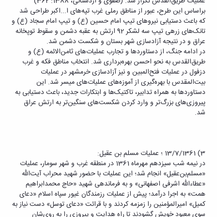
عملیات طریق‌القدس تکرار شد. (صفوی و اردستانی، 1388: 362)
براساس این طرح، عبور از مناطق رملی غرب تپه‌های ا...‌اکبر طراحی شد
که باعث دستیابی نیروهای تیپ امام حسین (ع) و تیپ امام سجاد (ع) و
تانک‌های زرهی تیپ سه لشکر 92 ارتش به عقبه دشمن و سقوط توپخانه
عراق و در نتیجه آزادسازی شهر بستان و شکست دشمن شد.
در ادامه جنگ، از دستاوردها و تجارب عملیات‌های ثامن‌الائمه (ع) و
طریق‌القدس به نحو احسن بهره‌برداری شد. انتخاب مناطق فکه و غرب
دزفول در عملیات فتح‌المبین و نیز آزادسازی خرمشهر در عملیات
بیت‌المقدس با بهره‌گیری از آموزه‌های عملیات‌های میسر شد. این
دستاوردها به همراه تدابیر، تاکتیک‌ها و ابتکارات جدید، باعث دستیابی به
پیروزی‌های بزرگ‌تر و وارد کردن شکست‌های سنگین‌تر به ارتش عراق
شد.
3) 13/7/1361 ؛ عملیات مسلم بن عقیل:
در نیمه شب سیزدهم مهرماه 1361 در منطقه غرب و شهر سومار، عملیات
«مسلم‌بن‌عقیل» انجام شد؛ این عملیات با حضور شهید محراب آیت‌الله
«عطاءالله اشرفی اصفهانی» و به فرماندهی شهید «حاج محمدابراهیم
همت» به اجرا درآمد؛ پیش از عملیات رزمندگان غیور سپاه اسلام «دعای
کمیل» امیرالمؤمنین را زمزمه کردند و با قرائت «دعای توسل» دست نیاز به
سوی معبود خویش گشودند تا راه هدایت و پیروزی را به روی‌شان