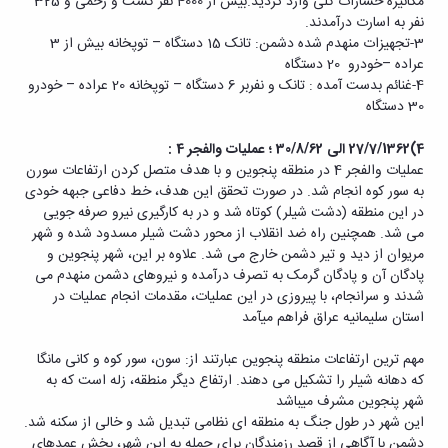
مکانیزه خسارات کلی وارد گردید.بیش از 4000 نفر کشت و زخمی و 325
نفر به اسارت درآمدند.
3-تجهیزات منهدم شده دشمن: تانک 15 دستگاه – توپخانه بیش از 3
عراده –خودرو 20 دستگاه
4-غنائم بدست آمده : تانک و نفربر 6 دستگاه – توپخانه 20 عراده – خودرو
30 دستگاه
4
)27/7/1362 الی 30/8/62 ؛ عملیات والفجر 4 :
عملیات والفجر 4 در منطقه پنجوین و با هدف متصل کردن ارتفاعات سورن
به سور کوه انجام شد. در صورت تحقق این هدف، خط دفاعی جبهه خودی
در این منطقه (دشت شیلر) کوتاه شد و در به کارگیری نیرو صرفه جویی
می شد. همچنین راه ضد انقلاب از محور دشت شیلر مسدود شده و شهر
مریوان از دید و تیر دشمن خارج می شد. علاوه بر این، شهر پنجوین و
پادگان آن و پادگان گرمک به تصرف درآمده و نیروهای دشمن منهدم می
شدند و سرانجام، با پیروزی در این عملیات، مقدمات انجام عملیات در
استان سلیمانیه عراق فراهم می­آمد
مهم ترین ارتفاعات منطقه پنجوین عبارتند از: سون، سور کوه و کانی مانگا
که دهانه شیلر را تشکیل می دهند. ارتفاع دیگر منطقه، زله است که به
شهر پنجوین مشرف می­باشد
این شهر در طول جنگ به منطقه ای نظامی تبدیل شد و خالی از سکنه شد.
دشمن با آگاهی از قصد رزمندگان برای حمله به این شهر، بخش عمده­ای