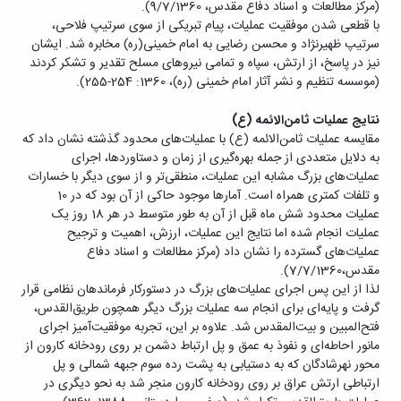
(مرکز مطالعات و اسناد دفاع مقدس، 9/7/1360).
با قطعی شدن موفقیت عملیات، پیام تبریکی از سوی سرتیپ فلاحی،
سرتیپ ظهیرنژاد و محسن رضایی به امام خمینی(ره) مخابره شد. ایشان
نیز در پاسخ، از ارتش، سپاه و تمامی نیروهای مسلح تقدیر و تشکر کردند
(موسسه تنظیم و نشر آثار امام خمینی (ره)، 1360: 254-255).
نتایج عملیات ثامن‌الائمه (ع)
مقایسه عملیات ثامن‌الائمه (ع) با عملیات‌های محدود گذشته نشان داد که
به دلایل متعددی از جمله بهره‌گیری از زمان و دستاوردها، اجرای
عملیات‌های بزرگ مشابه این عملیات، منطقی‌تر و از سوی دیگر با خسارات
و تلفات کمتری همراه است. آمارها موجود حاکی از آن بود که در 10
عملیات محدود شش ماه قبل از آن به طور متوسط در هر 18 روز یک
عملیات انجام شده اما نتایج این عملیات، ارزش، اهمیت و ترجیح
عملیات‌های گسترده را نشان داد (مرکز مطالعات و اسناد دفاع
مقدس،7/7/1360).
لذا از این پس اجرای عملیات‌های بزرگ در دستورکار فرماندهان نظامی قرار
گرفت و پایه‌ای برای انجام سه عملیات بزرگ دیگر همچون طریق‌القدس،
فتح‌المبین و بیت‌المقدس شد. علاوه بر این، تجربه موفقیت‌آمیز اجرای
مانور احاطه‌ای و نفوذ به عمق و پل ارتباط دشمن بر روی رودخانه کارون از
محور نهرشادگان که به دستیابی به پشت رده سوم جبهه شمالی و پل
ارتباطی ارتش عراق بر روی رودخانه کارون منجر شد به نحو دیگری در