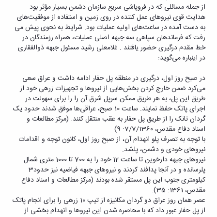
از جمله مسائلی که در فروپاشی سریع سازمان دشمن بسیار مؤثر بود
هدایت قوی نیروهای عمل کننده در روی زمین و استفاده از موفقیت‌های
به دست آمده در ساعت‌های اولیه عملیات بود. شرایط به نحوی پیش می
رفت که فرماندهان سپاهی سه جبهه اصلی عملیات، همراه رزمندگان در
خط مقدم درگیری حضور یافتند . غلامعلی رشید مسئول جبهه ذوالفقاری
در اینباره می‌گوید:
در صبح روز اول، درگیری در منطقه پل حفار ادامه داشت و عراق سعی
می‌کرد ضمن خارج کردن بخش‌هایی از نیروها و تجهیزات زرهی خود از
طریق این پل، به هر طریق ممکن سرپل شرق آن را را برای سهولت در
اجرای پاتک حفظ نمایند. ساعت 10 صبح، عراقی‌ها موفق شدند حدود یک
گردان تانک را از طریق پل حفار به عقب منتقل کنند. (مرکز مطالعات و
اسناد دفاع مقدس، 7/7/1360: 9)
با توجه به تصرف پلو انهدام آن، از صبح روز اول، کانون توجه و اقدامات
نیروهای خودی و دشمن، پلشد.
نیروهای جبهه دارخوین تا ساعت 12 خود را به 700 تا 1000 متری شمال
پلرسانده و در آنجا پدافند کردند و نیروهای جبهه فیاضیه نیز حدود3
کیلومتری جنوب این پل مستقر شده بودند (مرکز مطالعات و اسناد دفاع
مقدس، 1361: 35).
عصر همان روز عراق دو گردان مکانیزه از تیپ 10 زرهی را برای انجام پاتک
از پل حفار عبور داد که با محاصره شدن این نیروها و انهدام بخشی از