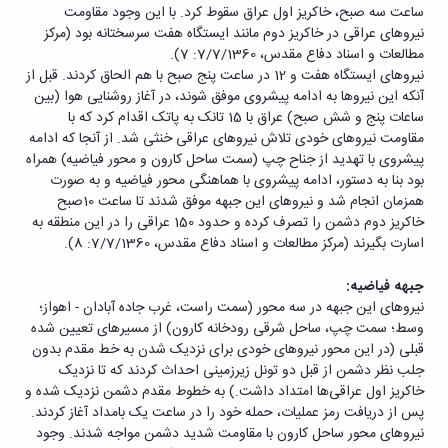
ساعت سه صبح، خاکریز اول عراق سقوط کرد. با این وجود مقاومت
نیروهای عراقی در خاکریز دوم مانند ایستگاه هفت سرسختانه بود (مرکز
مطالعات و اسناد دفاع مقدس، 7/7/1360: 7).
نیروهای ایستگاه هفت و 12 در ساعت پنج صبح با هم الحاق کردند. قبل از
آنکه این نیروها به ادامه پیشروی موفق شوند، در آغاز روشنایی هوا (بین
ساعات پنج و شش صبح) عراق با 15 تانک به پاتک اقدام کرد که با
مقاومت نیروهای خودی تلاش نیروهای عراقی خنثی شد. از آنجا که ادامه
پیشروی با تهدید از جناح چپ (سمت ساحل کارون و محور فیاضیه) همراه
بود بنا به دستور، ادامه پیشروی با هماهنگی محور فیاضیه و به صورت
همزمان انجام شد و نیروهای این جبهه موفق شدند تا ساعت 10صبح
خاکریز دوم دشمن را تصرف کرده و حدود 150 عراقی را در این منطقه به
اسارت بگیرند (مرکز مطالعات و اسناد دفاع مقدس، 7/7/1360: 8).
جبهه فیاضیه:
نیروهای این جبهه در سه محور (سمت راست، غرب جاده آبادان - اهواز؛
وسط؛ سمت چپ، ساحل شرقی رودخانه کارون) از مسیرهای تعیین شده
قبلی (در این محور نیروهای خودی برای نزدیک شدن به خط مقدم بدون
جلب نظر دشمن از قبل دو تونل زیرزمینی احداث کردند که تا نزدیک
خاکریز اول عراقی‌ها امتداد داشت.) به خطوط مقدم دشمن نزدیک شده و
پس از دریافت رمز عملیات، حمله خود را در ساعت یک بامداد آغاز کردند.
نیروهای محور ساحل کارون با مقاومت شدید دشمن مواجه شدند. وجود