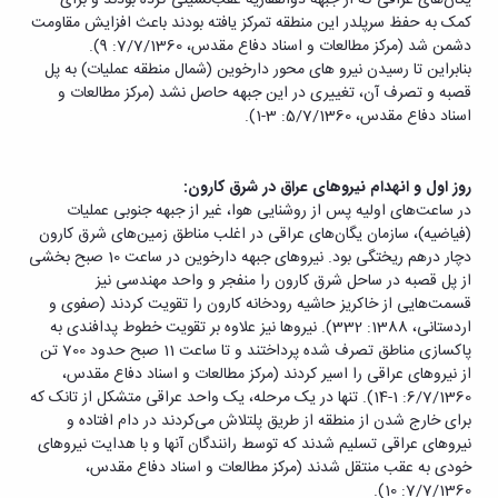
کمک به حفظ سرپلدر این منطقه تمرکز یافته بودند باعث افزایش مقاومت
دشمن شد (مرکز مطالعات و اسناد دفاع مقدس، 7/7/1360: 9).
بنابراین تا رسیدن نیرو های محور دارخوین (شمال منطقه عملیات) به پل
قصبه و تصرف آن، تغییری در این جبهه حاصل نشد (مرکز مطالعات و
اسناد دفاع مقدس، 5/7/1360: 3-1).
روز اول و انهدام نیروهای عراق در شرق کارون:
در ساعت‌های اولیه پس از روشنایی هوا، غیر از جبهه جنوبی عملیات
(فیاضیه)، سازمان یگان‌های عراقی در اغلب مناطق زمین‌های شرق کارون
دچار درهم ریختگی بود. نیروهای جبهه دارخوین در ساعت 10 صبح بخشی
از پل قصبه در ساحل شرق کارون را منفجر و واحد مهندسی نیز
قسمت‌هایی از خاکریز حاشیه رودخانه کارون را تقویت کردند (صفوی و
اردستانی، 1388: 332). نیروها نیز علاوه بر تقویت خطوط پدافندی به
پاکسازی مناطق تصرف شده پرداختند و تا ساعت 11 صبح حدود 700 تن
از نیروهای عراقی را اسیر کردند (مرکز مطالعات و اسناد دفاع مقدس،
6/7/1360: 1-14). تنها در یک مرحله، یک واحد عراقی متشکل از تانک که
برای خارج شدن از منطقه از طریق پلتلاش می‌کردند در دام افتاده و
نیروهای عراقی تسلیم شدند که توسط رانندگان آنها و با هدایت نیروهای
خودی به عقب منتقل شدند (مرکز مطالعات و اسناد دفاع مقدس،
7/7/1360: 10).