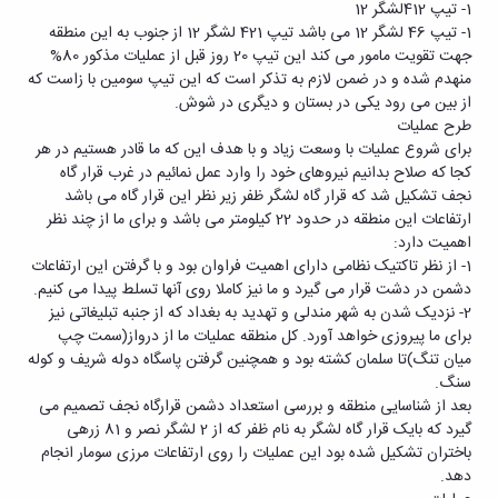
1- تیپ 412لشگر 12
1- تیپ 46 لشگر 12 می باشد تیپ 421 لشگر 12 از جنوب به این منطقه
جهت تقویت مامور می کند این تیپ 20 روز قبل از عملیات مذکور 80%
منهدم شده و در ضمن لازم به تذکر است که این تیپ سومین با زاست که
از بین می رود یکی در بستان و دیگری در شوش.
طرح عملیات
برای شروع عملیات با وسعت زیاد و با هدف این که ما قادر هستیم در هر
کجا که صلاح بدانیم نیروهای خود را وارد عمل نمائیم در غرب قرار گاه
نجف تشکیل شد که قرار گاه لشگر ظفر زیر نظر این قرار گاه می باشد
ارتفاعات این منطقه در حدود 22 کیلومتر می باشد و برای ما از چند نظر
اهمیت دارد:
1- از نظر تاکتیک نظامی دارای اهمیت فراوان بود و با گرفتن این ارتفاعات
دشمن در دشت قرار می گیرد و ما نیز کاملا روی آنها تسلط پیدا می کنیم.
2- نزدیک شدن به شهر مندلی و تهدید به بغداد که از جنبه تبلیغاتی نیز
برای ما پیروزی خواهد آورد. کل منطقه عملیات ما از درواز(سمت چپ
میان تنگ)تا سلمان کشته بود و همچنین گرفتن پاسگاه دوله شریف و کوله
سنگ.
بعد از شناسایی منطقه و بررسی استعداد دشمن قرارگاه نجف تصمیم می
گیرد که بایک قرار گاه لشگر به نام ظفر که از 2 لشگر نصر و 81 زرهی
باختران تشکیل شده بود این عملیات را روی ارتفاعات مرزی سومار انجام
دهد.