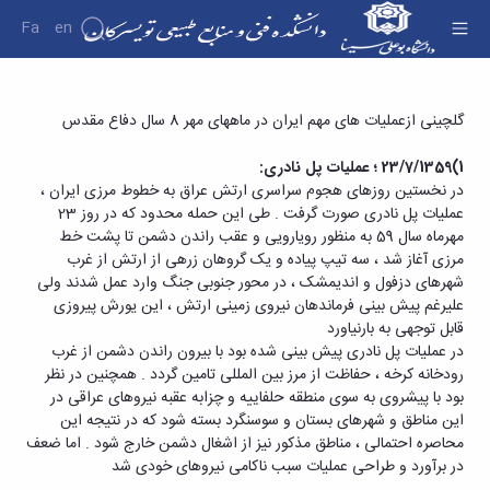
Fa
En
دانشکده
گلچینی ازعملیات های مهم ایران در ماه های مهر 8
گلچینی ازعملیات های مهم ایران در ماه­های مهر 8 سال دفاع مقدس
درباره
سال دفاع مقدس - دانشکده فنی و منابع طبیعی
دانشکده
1
)23/7/1359 ؛ عملیات پل نادری:
تویسرکان
تاریخچه
در نخستین روزهای هجوم سراسری ارتش عراق به خطوط مرزی ایران ،
ریاست
عملیات پل نادری صورت گرفت . طی این حمله محدود که در روز 23
دانشکده
مهرماه سال 59 به منظور رویارویی و عقب راندن دشمن تا پشت خط
آلبوم
مرزی آغاز شد ، سه تیپ پیاده و یک گروهان زرهی از ارتش از غرب
عکس
شهرهای دزفول و اندیمشک ، در محور جنوبی جنگ وارد عمل شدند ولی
اطلاعات
علیرغم پیش بینی فرماندهان نیروی زمینی ارتش ، این یورش پیروزی
تماس
قابل توجهی به بارنیاورد
سازمان
در عملیات پل نادری پیش بینی شده بود با بیرون راندن دشمن از غرب
دانشکده
رودخانه کرخه ، حفاظت از مرز بین المللی تامین گردد . همچنین در نظر
معاونت
بود با پیشروی به سوی منطقه حلفاییه و چزابه عقبه نیروهای عراقی در
آموزشی
این مناطق و شهرهای بستان و سوسنگرد بسته شود که در نتیجه این
معاونت
محاصره احتمالی ، مناطق مذکور نیز از اشغال دشمن خارج شود . اما ضعف
پژوهشی
در برآورد و طراحی عملیات سبب ناکامی نیروهای خودی شد