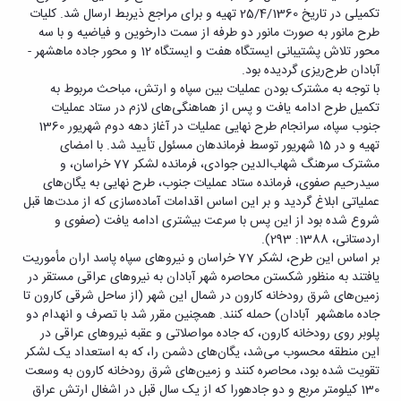
تکمیلی در تاریخ 25/4/1360 تهیه و برای مراجع ذیربط ارسال شد. کلیات
طرح مانور به صورت مانور دو طرفه از سمت دارخوین و فیاضیه و با سه
محور تلاش پشتیبانی ایستگاه هفت و ایستگاه 12 و محور جاده ماهشهر -
آبادان طرح‌ریزی گردیده بود.
با توجه به مشترک بودن عملیات بین سپاه و ارتش، مباحث مربوط به
تکمیل طرح ادامه یافت و پس از هماهنگی‌های لازم در ستاد عملیات
جنوب سپاه، سرانجام طرح نهایی عملیات در آغاز دهه دوم شهریور 1360
تهیه و در 15 شهریور توسط فرماندهان مسئول تأیید شد. با امضای
مشترک سرهنگ شهاب‌الدین جوادی، فرمانده لشکر 77 خراسان، و
سیدرحیم صفوی، فرمانده ستاد عملیات جنوب، طرح نهایی به یگان‌های
عملیاتی ابلاغ گردید و بر این اساس اقدامات آماده‌سازی که از مدت‌ها قبل
شروع شده بود از این پس با سرعت بیشتری ادامه یافت (صفوی و
اردستانی، 1388: 293).
بر اساس این طرح، لشکر 77 خراسان و نیروهای سپاه پاسد اران مأموریت
یافتند به منظور شکستن محاصره شهر آبادان به نیروهای عراقی مستقر در
زمین‌های شرق رودخانه کارون در شمال این شهر (از ساحل شرقی کارون تا
جاده ماهشهر آبادان) حمله کنند. همچنین مقرر شد با تصرف و انهدام دو
پلوبر روی رودخانه کارون، که جاده مواصلاتی و عقبه نیروهای عراقی در
این منطقه محسوب می‌شد، یگان‌های دشمن را، که به استعداد یک لشکر
تقویت شده بود، محاصره کنند و زمین‌های شرق رودخانه کارون به وسعت
130 کیلومتر مربع و دو جادهورا که از یک سال قبل در اشغال ارتش عراق