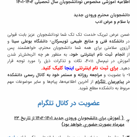
پژوهشی
اطلاعیه آموزشی مخصوص نودانشجویان سال تحصیلی 1402-1401
دانشجویان محترمِ ورودی جدید
با سلام و عرض ادب
ضمن عرض تبریک خدمت تک تک شما نودانشجویان عزیز بابت قبولی
در
دانشکده فنی و منابع طبیعی تویسرکان- دانشگاه بوعلی سینا
و
آرزوی سلامتی برای همه شما دانشجویان محترم، خواهشمند پس
از
انجام ثبت نام اینترنتی خود
، به منظور هر چه اثربخش‌تر شدن
آموزش در نیم‌سال 4011، نکات و تذکرات ذیل را مورد توجه قرار
برای ثبت نام اینترنتی
اینجا
کلیک کنید.
دهید
.
۱-
با عضویت و
مراجعه روزانه و مستمر خود به کانال رسمی دانشکده
در
پیام‌رسان تلگرام
از آخرین اطلاعیه‌ها، پیام‌ها و سایر موضوعات مهم
مربوط به دانشکده مطلع شوید.
عضویت در کانال تلگرام
( آموزش برای دانشجویان ورودی جدید 1401-1402 از تاریخ 23
-
۲
مهرماه بصورت حضوری خواهد بود)