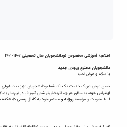
اطلاعیه آموزشی مخصوص نودانشجویان سال تحصیلی 1402-1401
دانشجویان محترمِ ورودی جدید
با سلام و عرض ادب
ضمن عرض تبریک خدمت تک تک شما نودانشجویان عزیز بابت قبولی 
اینترنتی خود
، به منظور هر چه اثربخش‌تر شدن آموزش در نیم‌سال 4011، نکات و تذکرات ذیل را مورد توجه قرار دهید
۱-
با عضویت و
مراجعه روزانه و مستمر خود به کانال رسمی دانشکده 
۲
-
( آموزش برای دانشجویان ورودی جدید 1401-1402 از تاریخ 23 مهرماه بصورت حضوری خواهد بود)