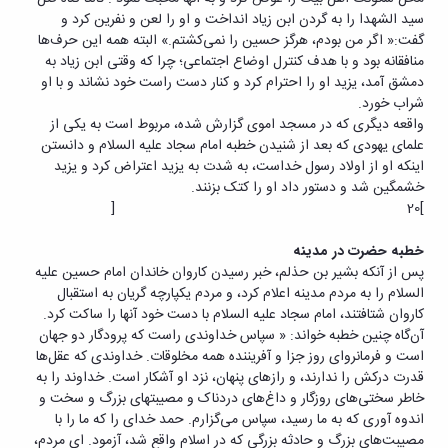
سید الشهدا را به گردن ابن زیاد انداخت و او را لعن و نفرین کرد و
گفت:« اگر من بودم، هرگز حسین را نمی‌کشتم.» البته همه این حرف‌ها
منافقانه بود و با هدف کنترل اوضاع اجتماعی؛ چرا که وقتی ابن زیاد به
دمشق آمد، یزید او را احترام کرد و کنار دست راست خود نشاند و با او
شراب خورد.
واقعه دیگری که در مسجد اموی گزارش شده، مربوط است به یکی از
علمای یهودی که بعد از شنیدن خطبه امام سجاد علیه السلام و دانستن
اینکه او از اولاد رسول خداست، به شدت به یزید اعتراض کرد و یزید
خشمگین شد و دستور داد او را کتک بزنند.
]20 [
خطبه حضرت در مدینه
پس از آنکه بشیر بن حذلم، خبر رسیدن کاروان خاندان امام حسین علیه
السلام را به مردم مدینه اعلام کرد، و مردم یکپارچه گریان به استقبال
کاروان شتافتند، امام سجاد علیه السلام با دست خود آنها را ساکت کرد.
آن‌گاه چنین خطبه خواند: « سپاس خداوندی راست که پرودگار دو جهان
است و فرمانروای روز جزا و آفریننده همه مخلوقات. خداوندی که عقل‌ها
قدرت درکش را ندارند، و رازهای پنهان، نزد او آشکار است. خداوند را به
خاطر سختی‌های روزگار و داغ‌های دردناک و مصیبتهای بزرگ و سخت و
اندوه آوری که به ما رسید، سپاس می‌گزارم. حمد خدای را که ما را با
مصیبت‌های بزرگ و حادثه بزرگی که در اسلام واقع شد، آزمود. ای مردم،