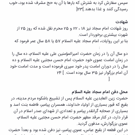
سپس سفارش کرد به شترش که بارها با آن به حج مشرف شده بود، خوب
رسیدگی کنند و غذا بدهند.]23[
شهادت
روز شهادت امام سجاد نیز 18 ، 22 و 25 محرم نقل شده که روز 25 از
شهرت بیشتری برخوردار است.
بنا بر این روایات، امام سجاد علیه السلام 57 یا 58 سال عمر فرمود که
:
دو سال آن را در زمان حضرت امیرالمؤمنین علی علیه السلام، ده سال را
در زمان امامت عموی خود حضرت امام حسن مجتبی علیه السلام و ده
سال را در دوران امامت پدر خود سپری فرموده است و مدت امامت خود
آن امام بزرگوار نیز 35 سال بوده است. ] 24
[
محل دفن امام سجاد علیه السلام
حضرت زین العابدین علیه السلام پس از تشییع باشکوه مردم مدینه، در
بقیع که قبور بسیاری از اولیاء خداوند، همسران پیامبر، فاطمه بنت اسد و
بسیاری از صحابه گرانقدر پیامبر و تعدادی از شهدای صدر اسلام در آن
قرار دارد، در کنار مرقد مطهر حضرت امام حسن مجتبی علیه السلام،
عموی بزرگوارش، مدفون گردید.
در این قطعه از بقیع عباس، عموی پیامبر، نیز دفن شده بود و بعداً حضرت