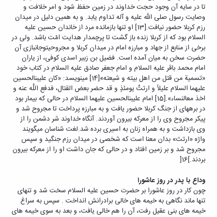
تا در سایه آن وجود حجت خداوند در زمین حفظ شود و امر خلافت و
وصایت رسول صلی الله علیه و آله تداوم یابد. و به همین دلیل در میدان
رزم کربلا حضور نیافت.[13] او تنها بازمانده مرد از خاندان حسین علیه
السلام بود که از کربلا زنده باز گشت تا پرچم‏دار هدایت امّت باشد. ولی در
برخی از منابع از جهاد و مبارزه امام در میدان کربلا و مجروحیت‏وجانبازی آن
حضرت سخن به میان آمده است. فضیل‏ بن‏ زبیر اسدی کوفی، از یاران
امام محمد باقر علیه السلام و امام جعفر صادق علیه السلام در کتاب خود
«تسمیة من قتل من اهل بیته و شیعته»[14] می‏نویسد: «کان علی‏بن‏الحسین
علیهما السلام علیلاً و ارتثّ یومئذٍ و قد حضر بعض القتال، فدفع اللَّه عنه و
اخذ مع‏النساء».[15] امام علی‏بن‏الحسین علیهما السلام در حالی که بیمار بود
در برهه‏ای از جنگ کربلا حضور یافت و به مبارزه پرداخت تا مجروح شد و
پیکر مجروح وی را از معرکه بیرون آوردند. آنگاه خداوند شر دشمن را از
وی بازداشت و به همراه زنان به اسیری برده شد.لغت شناسان می‏گویند
واژه «ارتث» بدان معنا است که شخصی در میدان رزم جنگید و سپس
مجروح شد و بر زمین افتاد و در حالی که جان داشت او را از معرکه بیرون
بردند.]16[
وداع با پدر در روز عاشورا
چون کار در روز عاشورا بر حضرت حسین علیه السلام سخت شد و تنهای
تنها ماند نگاهی به خیمه های خالی برادرانش انداخت . سپس به سراغ
خیمه های بنی عقیل رفت، آن را هم خالی یافت، و بعد به سوی خیمه های