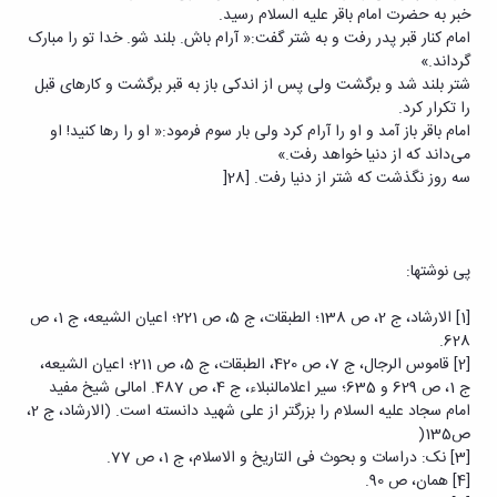
خبر به حضرت امام باقر علیه السلام رسید.
امام کنار قبر پدر رفت و به شتر گفت:« آرام باش. بلند شو. خدا تو را مبارک
گرداند.»
شتر بلند شد و برگشت ولی پس از اندکی باز به قبر برگشت و کارهای قبل
را تکرار کرد.
امام باقر باز آمد و او را آرام کرد ولی بار سوم فرمود:« او را رها کنید! او
می‌داند که از دنیا خواهد رفت.»
سه روز نگذشت که شتر از دنیا رفت. [28[
پی ‏نوشت‏ها:
[1] الارشاد، ج 2، ص 138؛ الطبقات، ج 5، ص 221؛ اعیان الشیعه، ج 1، ص
628.
[2] قاموس الرجال، ج 7، ص 420، الطبقات، ج 5، ص 211؛ اعیان الشیعه،
ج 1، ص 629 و 635؛ سیر اعلامالنبلاء، ج 4، ص 487. امالی شیخ مفید
امام سجاد علیه السلام را بزرگتر از علی شهید دانسته است. (الارشاد، ج 2،
ص135(
[3] نک: دراسات و بحوث فی التاریخ و الاسلام، ج 1، ص 77.
[4] همان، ص 90.