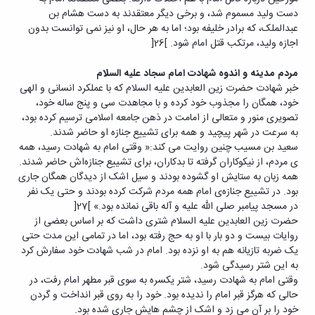
دست ولید مسموم شد، و برخی دیگر معتقدند به دست هشام بن
عبدالملک، که برادر خلیفه بود؛ اما به هر حال، او نیز نمی توانست بدون
اجازه ولید، مرتکب قتل امام شود. ]26[
مردم مدینه و اندوه شهادت امام سجاد علیه السلام
خبر شهادت حضرت زین العابدین علیه السلام که با عملکرد انسانی و الهی
خود، همگان را مجذوب خود کرده و با مجاهدت سی و پنج ساله خود،
تصویری منور و متعالی از امامت در ذهن جامعه اسلامی ترسیم کرده بود،
به سرعت در شهر پیچید و همه برای تشییع جنازه او حاضر شدند.
سعید بن مسیب چنین روایت می کند:« وقتی امام به شهادت رسید، همه
ی مردم، از نیکوکاران گرفته تا بدکاران، برای تشییع جنازه‌اش حاضر شدند.
همه زبان به ستایش او گشوده بودند و سیل اشک از دیدگان همگان جاری
بود. در تشییع جنازه‌ی امام همه مردم شرکت کرده بودند و حتی یک نفر
در مسجد پیامبر صلی الله علیه و آله باقی نمانده بود.» ]27[
حضرت زین العابدین علیه السلام شتری داشت که بر اساس بعضی از
روایات بیست و دو بار با او به حج رفته بود، اما در تمامی این مدت حتی
یک ضربه تازیانه هم به او نزده بود. امام در شب شهادت خود سفارش کرد
به این شتر رسیدگی شود.
وقتی امام به شهادت رسید، شتر یکسره به سوی قبر مطهر امام رفت، در
حالی که هرگز قبر امام را ندیده بود. خود را به روی قبر انداخت و گردن
خود را بر آن می زد و اشک از چشم هایش جاری شده بود.