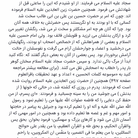
سجاد علیه السلام می فرمایند: از او شنیدم که این را ساعتی قبل از
شهادتش می فرمود. همچنین حضرت زین العابدین علیه السلام فرموده
اند: چون که امر بر حضرت حسین بن علی بن ابی طالب سخت شد
کسانی که با او بودند به او نگریستند پس حضرتش به خلاف همه آنان
بود. چرا که آنان هر چه امر مشکلتر و سخت تر می شد، رنگشان تغییر می
کرد و ارکان بدنشان می لرزید و قلوبشان فاتف بود. ولی امام حسین علیه
السلام و بعضی از همراهانش که از خصائص اصحاب او بودند، رنگهایشان
می درخشید و اعضاء و جوارحشان آرام می گرفت و نفوسشان از حالت
آرامش برخوردار بود. پس بعضی از آنان به بعض دیگر گفتند که: نگاه کنید
ابداً از مرگ باکی ندارد. و سپس حضرت سجاد علیه السلام سخنان گوهر
بار پدر را خطاب به اصحابش نقل می کنند. (برای مطالعه بیشتر مراجعه
کنید به «موسوعه کلمات الحسین » اعداد و عهد تحقیقات باقرالعلوم
صفحه 497) همچنین از حضرت زین العابدین علیه السلام روایت شده
است که فرمودند: پدرم در روزی که کشته شد، در حالی که خونها { از
بدنش } می جوشید من را به سینه چسبانید و فرمودند: «ای پسرم، از من
حفظ کن دعایی را که فاطمه صلوات الله علیها من را تعلیم نمود و رسول
الله صلی الله علیه و آله او را تعلیم کرده بود و جبرئیل به پیامبر در حاجتها
و امور مهم و غم و غصه ها تعلیم داده بود و همچنین در امور مهمی که از
آسمان نازل می شود و کارهای بزرگ و سهمگین؛ فرمود بخوان: بحق یس
والقرآن الحکیم، و بحق طه و القرآن العظیم، یا من یقدر علی حوائج
السائلین، یا من یعلم ما فی الضمیر، یا منفّس ان المکروبین، یا راحم