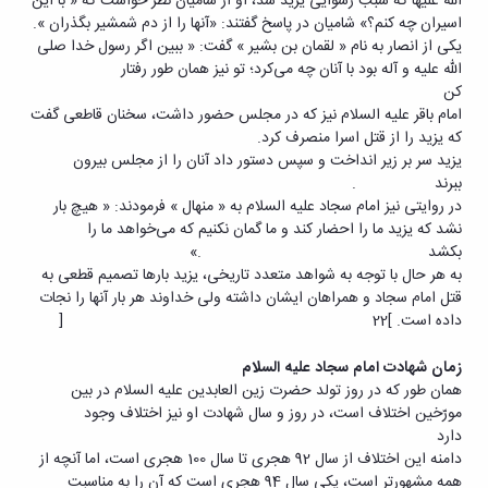
الله علیها که سبب رسوایی یزید شد، او از شامیان نظر خواست که « با این
اسیران چه کنم؟» شامیان در پاسخ گفتند: «آنها را از دم شمشیر بگذران ».
یکی از انصار به نام « لقمان بن بشیر » گفت: « ببین اگر رسول خدا صلی
الله علیه و آله بود با آنان چه می‌کرد؛ تو نیز همان طور رفتار
کن
امام باقر علیه السلام نیز که در مجلس حضور داشت، سخنان قاطعی گفت
که یزید را از قتل اسرا منصرف کرد.
یزید سر بر زیر انداخت و سپس دستور داد آنان را از مجلس بیرون
ببرند .
در روایتی نیز امام سجاد علیه السلام به « منهال » فرمودند: « هیچ بار
نشد که یزید ما را احضار کند و ما گمان نکنیم که می‌خواهد ما را
بکشد .»
به هر حال با توجه به شواهد متعدد تاریخی، یزید بارها تصمیم قطعی به
قتل امام سجاد و همراهان ایشان داشته ولی خداوند هر بار آنها را نجات
داده است. ]22 [
زمان شهادت امام سجاد علیه السلام
همان طور که در روز تولد حضرت زین العابدین علیه السلام در بین
مورّخین اختلاف است، در روز و سال شهادت او نیز اختلاف وجود
دارد
دامنه این اختلاف از سال 92 هجری تا سال 100 هجری است، اما آنچه از
همه مشهورتر است، یکی سال 94 هجری است که آن را به مناسبت