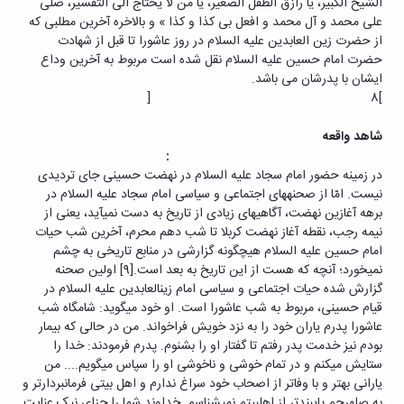
الشیخ الکبیر، یا رازق الطفل الصغیر، یا من لا یحتاج الی التفسیر، صلی
علی محمد و آل محمد و افعل بی کذا و کذا » و بالاخره آخرین مطلبی که
از حضرت زین العابدین علیه السلام در روز عاشورا تا قبل از شهادت
حضرت امام حسین علیه السلام نقل شده است مربوط به آخرین وداع
ایشان با پدرشان می باشد.
]8 [
شاهد واقعه
:
در زمینه حضور امام سجاد علیه السلام در نهضت حسینی جای تردیدی
نیست. امّا از صحنه‏های اجتماعی و سیاسی امام سجاد علیه السلام در
برهه آغازین نهضت، آگاهی‏های زیادی از تاریخ به دست نمی‏آید، یعنی از
نیمه رجب، نقطه آغاز نهضت کربلا تا شب دهم محرم، آخرین شب حیات
امام حسین علیه السلام هیچ‏گونه گزارشی در منابع تاریخی به چشم
نمی‏خورد؛ آنچه که هست از این تاریخ به بعد است.[9] اولین صحنه
گزارش شده حیات اجتماعی و سیاسی امام زین‏العابدین علیه السلام در
قیام حسینی، مربوط به شب عاشورا است. او خود می‏گوید: شامگاه شب
عاشورا پدرم یاران خود را به نزد خویش فراخواند. من در حالی که بیمار
بودم نیز خدمت پدر رفتم تا گفتار او را بشنوم. پدرم فرمودند: خدا را
ستایش می‏کنم و در تمام خوشی و ناخوشی او را سپاس می‏گویم.... من
یارانی بهتر و با وفاتر از اصحاب خود سراغ ندارم و اهل بیتی فرمانبردارتر و
به صله‏رحم پای‏بندتر از اهل‏بیتم نمی‏شناسم. خداوند شما را جزای نیک عنایت