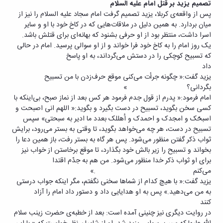
تصمیم یزید بر قتل امام علیه السلام
پس از واقعه‌ی کربلا، یزید تصمیم گرفت امام سجاد علیه السلام را نیز از
میان بردارد. به همین دلیل در ملاقات‌هایی که در کاخ خود با او و سایر
اسرا داشت، منتظر بود از او حرفی بشنود که بهانه‌ای برای قتلش باشد.
یک روز امام را به کاخ خود فرا خواند و از او سوالی پرسید. امام در حالی
که تسبیح کوچکی را در دستش می‌گرداند، به او پاسخ
داد
یزید گفت:« چگونه جرأت می‌کنی موقع حرف‌زدن با من تسبیح
بگردانی؟ »
امام فرمود:« پدرم از قول جدم فرمود هر کس بعد از نماز صبح، بی‌اینکه با
کسی سخن بگوید، تسبیح در دست بگیرد و بگوید:« اللهم انی اصبحت و
اسبحّک و امجدک و احمدک و اُهللک بعدد ما ادیر به سبحتی» سپس
تسبیح ‌در دست، هر چه می‌خواهد بگوید، تا وقتی به بستر می‌رود، برایش
ثواب ذکر گفتن منظور می‌شود. پس هر گاه به بستر رفت، باز همین دعا را
بخواند و تسبیح را زیر بالش خود بگذارد، تا موقع برخاستن از خواب نیز
برای او ثواب ذکر خدا منظور می‌شود. من هم به جدّم اقتدا
می‌کنم .»
یزید گفت:« با هیچ کدام از شماها سخنی نگفتم، مگر اینکه جواب درستی
به من می‌دهید.» پس به او هدایایی داد و دستور داد امام را آزاد
کنند
در روایت دیگری نیز چنینی آمده است: بعد از خطبه‌ی حضرت زینب سلام