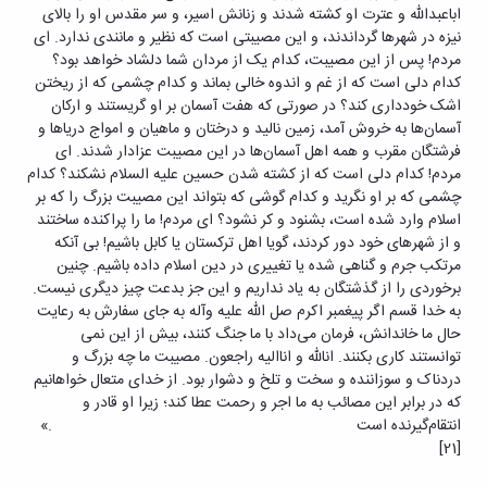
اباعبدالله و عترت او کشته شدند و زنانش اسیر، و سر مقدس او را بالای
نیزه در شهرها گرداندند، و این مصیبتی است که نظیر و مانندی ندارد. ای
مردم! پس از این مصیبت، کدام یک از مردان شما دلشاد خواهد بود؟
کدام دلی است که از غم و اندوه خالی بماند و کدام چشمی که از ریختن
اشک خودداری کند؟ در صورتی که هفت آسمان بر او گریستند و ارکان
آسمان‌ها به خروش آمد، زمین نالید و درختان و ماهیان و امواج دریاها و
فرشتگان مقرب و همه اهل آسمان‌ها در این مصیبت عزادار شدند. ای
مردم! کدام دلی است که از کشته شدن حسین علیه السلام نشکند؟ کدام
چشمی که بر او نگرید و کدام گوشی که بتواند این مصیبت بزرگ را که بر
اسلام وارد شده است، بشنود و کر نشود؟ ای مردم! ما را پراکنده ساختند
و از شهرهای خود دور کردند، گویا اهل ترکستان یا کابل باشیم! بی آنکه
مرتکب جرم و گناهی شده یا تغییری در دین اسلام داده باشیم. چنین
برخوردی را از گذشتگان به یاد نداریم و این جز بدعت چیز دیگری نیست.
به خدا قسم اگر پیغمبر اکرم صل الله علیه وآله به جای سفارش به رعایت
حال ما خاندانش، فرمان می‌داد با ما جنگ کنند، بیش از این نمی
توانستند کاری بکنند. انالله و اناالیه راجعون. مصیبت ما چه بزرگ و
دردناک و سوزاننده و سخت و تلخ و دشوار بود. از خدای متعال خواهانیم
که در برابر این مصائب به ما اجر و رحمت عطا کند؛ زیرا او قادر و
انتقام‌گیرنده است .»
[21]