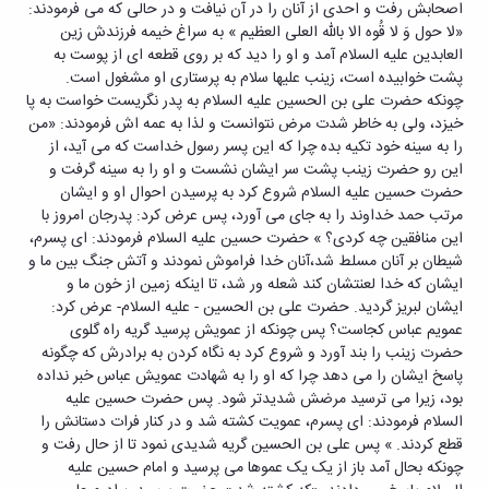
اصحابش رفت و احدی از آنان را در آن نیافت و در حالی که می فرمودند:
«لا حول وَ لا قُوه الا بالله العلی العظیم » به سراغ خیمه فرزندش زین
العابدین علیه السلام آمد و او را دید که بر روی قطعه ای از پوست به
پشت خوابیده است، زینب علیها سلام به پرستاری او مشغول است.
چونکه حضرت علی بن الحسین علیه السلام به پدر نگریست خواست به پا
خیزد، ولی به خاطر شدت مرض نتوانست و لذا به عمه اش فرمودند: «من
را به سینه خود تکیه بده چرا که این پسر رسول خداست که می آید، از
این رو حضرت زینب پشت سر ایشان نشست و او را به سینه گرفت و
حضرت حسین علیه السلام شروع کرد به پرسیدن احوال او و ایشان
مرتب حمد خداوند را به جای می آورد، پس عرض کرد: پدرجان امروز با
این منافقین چه کردی؟ » حضرت حسین علیه السلام فرمودند: ای پسرم،
شیطان بر آنان مسلط شد،آنان خدا فراموش نمودند و آتش جنگ بین ما و
ایشان که خدا لعنتشان کند شعله ور شد، تا اینکه زمین از خون ما و
ایشان لبریز گردید. حضرت علی بن الحسین - علیه السلام- عرض کرد:
عمویم عباس کجاست؟ پس چونکه از عمویش پرسید گریه راه گلوی
حضرت زینب را بند آورد و شروع کرد به نگاه کردن به برادرش که چگونه
پاسخ ایشان را می دهد چرا که او را به شهادت عمویش عباس خبر نداده
بود، زیرا می ترسید مرضش شدیدتر شود. پس حضرت حسین علیه
السلام فرمودند: ای پسرم، عمویت کشته شد و در کنار فرات دستانش را
قطع کردند. » پس علی بن الحسین گریه شدیدی نمود تا از حال رفت و
چونکه بحال آمد باز از یک یک عموها می پرسید و امام حسین علیه