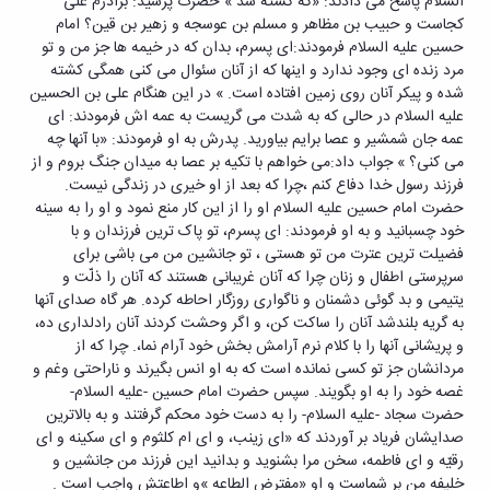
السلام پاسخ می دادند: «که کشته شد » حضرت پرسید: برادرم علی
کجاست و حبیب بن مظاهر و مسلم بن عوسجه و زهیر بن قین؟ امام
حسین علیه السلام فرمودند:ای پسرم، بدان که در خیمه ها جز من و تو
مرد زنده ای وجود ندارد و اینها که از آنان سئوال می کنی همگی کشته
شده و پیکر آنان روی زمین افتاده است. » در این هنگام علی بن الحسین
علیه السلام در حالی که به شدت می گریست به عمه اش فرمودند: ای
عمه جان شمشیر و عصا برایم بیاورید. پدرش به او فرمودند: «با آنها چه
می کنی؟ » جواب داد:می خواهم با تکیه بر عصا به میدان جنگ بروم و از
فرزند رسول خدا دفاع کنم ،چرا که بعد از او خیری در زندگی نیست.
حضرت امام حسین علیه السلام او را از این کار منع نمود و او را به سینه
خود چسبانید و به او فرمودند: ای پسرم، تو پاک ترین فرزندان و با
فضیلت ترین عترت من تو هستی ، تو جانشین من می باشی برای
سرپرستی اطفال و زنان چرا که آنان غریبانی هستند که آنان را ذلّت و
یتیمی و بد گوئی دشمنان و ناگواری روزگار احاطه کرده. هر گاه صدای آنها
به گریه بلندشد آنان را ساکت کن، و اگر وحشت کردند آنان رادلداری ده،
و پریشانی آنها را با کلام نرم آرامش بخش خود آرام نما،. چرا که از
مردانشان جز تو کسی نمانده است که به او انس بگیرند و ناراحتی وغم و
غصه خود را به او بگویند. سپس حضرت امام حسین -علیه السلام-
حضرت سجاد -علیه السلام- را به دست خود محکم گرفتند و به بالاترین
صدایشان فریاد بر آوردند که «ای زینب، و ای ام کلثوم و ای سکینه و ای
رقیّه و ای فاطمه، سخن مرا بشنوید و بدانید این فرزند من جانشین و
خلیفه من بر شماست و او «مفترض الطاعه »و اطاعتش واجب است .