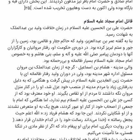
امام صادق و حضرت امام باقر نیز مدفون گردیدند. این بخش دارای قبه و
بارگاه بوده ولی اکنون به دست وهابیون تخریب شده است. ]25[
قاتل امام سجاد علیه السلام
حضرت علی بن الحسین علیه السلام در زمان خلافت ولید بن عبدالملک
به شهادت رسید.
بنا به گفته عمر بن عبدالعزیز، ولید که حاکم جبّار و ظالمی بود، زمین را از
جور و ستم لبریز کرده بود. در دوره‌ی حکومت او، رفتار مروانیان و کارگزاران
آنها با دودمان پیامبر صلی الله علیه و آله و سلم، بنی هاشم و به خصوص
امام سجاد علیه السلام بسیار ظالمانه و بی‌رحمانه بود.
والی مدینه - هشام بن اسماعیل - گر چه از زمان عبدالملک بن مروان
مسئول اداره شهر مدینه بود، ولی در دوران ولید رفتار ظالمانه ای با
حضرت زین العابدین علیه السلام در پیش گرفت و هنگامی که به دلیل
بدرفتاری زیاد با مردم مدینه از منصب خود عزل شد، او را در کنار منزل
مروان نگه داشتند تا مردم از او تقاص بگیرند. او خود معترف بود که از
کسی جز علی بن الحسین علیه السلام بیم ندارد، اما هنگامی که امام با
جمعی از اصحاب خود از کنار او عبور کردند، هیچ یک به او متعرض نشدند
و از او شکایتی نکردند. این جا بود که هشام فریاد زد:« الله اعلم حیث
یجعل رسالته » (خدا می‌داند رسالت خود را در کدام خاندان قرار دهد.(
و در روایت دیگری، امام برای او پیغام داد که اگر از نظر مادی در تنگنا
هستی، ما تأمینت می‌کنیم.
مورخین درباره قاتل امام با هم اختلاف دارند. بعضی معتقدند امام به