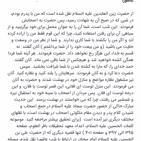
عاشورا
:
از حضرت زین العابدین علیه السلام نقل شده است که من با پدرم بودم،
در شبی که در صبح آن به شهادت رسید، پس حضرت به اصحابش
فرمودند: این شب است، شما آن را به عنوان محمل برای خود برگزینید و از
سیاهی آن برای رفتن استفاده کنید، چرا که این قوم فقط من را اراده کرده
اند و اگر من را بکشند با شما کاری ندارند. و شما از نظر من در وسعت و
حلیّت می باشید (و من بیعت خود را از شما برداشتم.) آنان گفتند: نه
قسم به خدا، این هرگز رخ نخواهد داد. حضرت فرمودند: هر آینه شما فردا
همگی کشته خواهید شد و هیچکس از شما باقی نمی ماند. آنان گفتند:
حمد خدای را، که مارا به کشته شدن با شما شرافت بخشید. سپس
حضرت دعا کرد و به آنان فرمودند: سرهایتان را بلند کنید و نظاره کنید. آنان
نیز مشغول نظاره مواضع و منازل خود در بهشت شدند و حضرت به آنان
می فرمودند: این منزل توست ای فلانی، این قصر توست یا فلان، و این
درجه توست ای فلان. پس مردان از اصحاب با سینه خود به استقبال نیزه
و شمشیر می رفتند، چرا که می خواستند در بهشت برسند. این حدیث
مبارک حاکی از حضور حضرت سجاد علیه السلام در جمع اصحاب و
شنیدن کلام پدر و دیدن مقام ملکوتی اصحاب در بهشت است، با نقلهای
مختلف دیگری نیز آمده است. (برای تحقیق بیشتر مراجعه کنید: موسوعه
کلمات الحسین علیه السلام، اعداد معهد تحقیقات باقر العلوم، صفحه
395 الی 397 و صفحه 401.) تنها قضیه دیگری که از حضرت علی بن
الحسین علیه السلام امام سجاد، در ارتباط با شب عاشورا نقل شده، مسئله