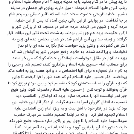
دارید پیش ما در شام بمانید یا به مدینه بروید ؟ امام سجاد علیه السلام و
زینب کبری علیها السلام فرمودند : میل داریم پهلوی قبر جدمان در مدینه
باشیم . خطبه تاریخی حضرت سجاد علیه السلام تاثیر عمیقی بر مردم شام
بر جا گذاشت. در روایتی از ابن باقی چنین آمده که پس از این خطبه،
مردم گریه و شیون می کردند. مردم حاضر در مسجد که از بزرگان شهر و
ارکان حکومت یزید هم جزوشان بودند، به شدت تحت تاثیر این بیانات قرار
گرفتند و زمینه بیداری آنان فراهم شد. در همان مجلس عده ای زبان به
اعتراض گشودند و وقتی یزید خواست نماز بگزارد، عده ای با او نماز
نخواندند و پراکنده شدند. به علاوه، وضع عمومی شهر به گونه‌ای شد که
یزید به ناچار در مقابل درخواست بازماندگان حادثه کربلا که می خواستند
برای مصائب امام حسین علیه السلام عزاداری کنند، تسلیم شد و جایی را
به نام « دارالحجاره » برای آنها اختصاص داد و آنها هفت روز به اقامه ماتم
پرداختند. ذکر حسین علیه السلام کم کم همه شهر را فرا گرفت، تا جایی
که یزید قرآن را به قسمت‌های کوچک تقسیم کرد و بین مردم توزیع کرد تا
قرآن بخوانند و توجه‌شان از حسین علیه السلام منصرف شود، ولی هیچ
چیز نمی‌توانست آنها را منصرف سازد. یزید که اوضاع را نامناسب دید
تصمیم به انتقال کاروان اسرا به مدینه گرفت. از دیگر آثار این خطبه این
بود که یزید در رفتار خود با اهل بیت و به ویژه امام زین العابدین علیه
السلام تجدید نظر کرد. او که در ابتدا تصمیم داشت سر مبارک حضرت
سیدالشهدا علیه السلام را تا چهل روز بر بالای مناره مسجد جامع شهر نگه
دارد، دستور داد آن را پایین آورند و با احترام کامل به قصر ببرند. ثانیاً
محل سکونت اهل بیت را عوض کرد و به آنها محبت نمود . ثالثاً گناه قتل