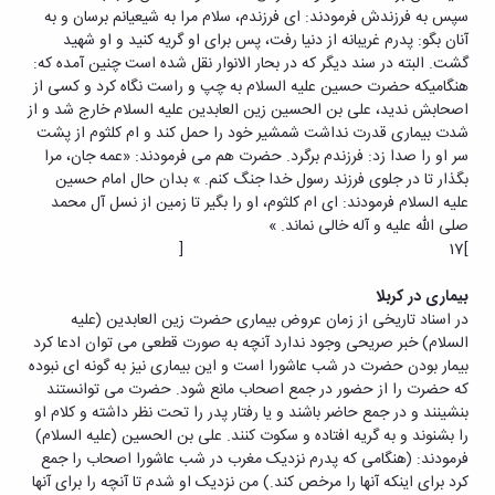
سپس به فرزندش فرمودند: ای فرزندم، سلام مرا به شیعیانم برسان و به
آنان بگو: پدرم غریبانه از دنیا رفت، پس برای او گریه کنید و او شهید
گشت. البته در سند دیگر که در بحار الانوار نقل شده است چنین آمده که:
هنگامیکه حضرت حسین علیه السلام به چپ و راست نگاه کرد و کسی از
اصحابش ندید، علی بن الحسین زین العابدین علیه السلام خارج شد و از
شدت بیماری قدرت نداشت شمشیر خود را حمل کند و ام کلثوم از پشت
سر او را صدا زد: فرزندم برگرد. حضرت هم می فرمودند: «عمه جان، مرا
بگذار تا در جلوی فرزند رسول خدا جنگ کنم. » بدان حال امام حسین
علیه السلام فرمودند: ای ام کلثوم، او را بگیر تا زمین از نسل آل محمد
صلی الله علیه و آله خالی نماند. »
]17 [
بیماری در کربلا
در اسناد تاریخی از زمان عروض بیماری حضرت زین العابدین (علیه
السلام) خبر صریحی وجود ندارد آنچه به صورت قطعی می توان ادعا کرد
بیمار بودن حضرت در شب عاشورا است و این بیماری نیز به گونه ای نبوده
که حضرت را از حضور در جمع اصحاب مانع شود. حضرت می توانستند
بنشینند و در جمع حاضر باشند و یا رفتار پدر را تحت نظر داشته و کلام او
را بشنوند و به گریه افتاده و سکوت کنند. علی بن الحسین (علیه السلام)
فرمودند: (هنگامی که پدرم نزدیک مغرب در شب عاشورا اصحاب را جمع
کرد برای اینکه آنها را مرخص کند.) من نزدیک او شدم تا آنچه را برای آنها