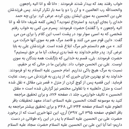
خواب رفتند بعد که بیدار شدند فرمودند : «انا لله و انا الیه راجعون
والحمدالله رب العالمین » و آن را دو یا سه بار تکرار کردند. پس فرزندشان
علی بن الحسین به سوی ایشان روی کرده، عرض کرد: برای چه حمد
خدای را بجای آوردید و استرجاع نمودید؟ (یعنی کلمه شریف «انا لله و انا
الیه راجعون » را گفتند) حضرت فرمودند: پسرم من کمی به خواب رفتم.
شخصی که به اسبی سوار بود در پشت اسب این کلام را برای من می
گفت: «این قوم سیر می کنند و قاصد مرگ هم به سوی آنها حرکت می
کند. » من هم دانستم خبر مرگ ابلاغ شده است. فرزندشان علی به بابا
عرض کرد: پدر جانم خداوند به شما بدی نرساند، آیا ما بر حق نیستیم؟
حضرت فرمودند: بلی، قسم به خدایی که بازگشت همه بندگان به سوی
اوست. علی بن الحسن جواب داد: بنابراین ما در حالی که بر حقیم،
نسبت به مرگ هیچ باکی نداریم. امام حسین علیه السلام به او فرمودند:
خداوند به تو بهترین جزای خیری که از پدری به فرزندش می رسد، عنایت
فرماید: این قضیه پس از کوچ کردن از منزل « قصر بنی مقاتل » نقل شده
است و منزل «ثعلبیه » با تفاوتی مختصر نیز گزارش شده است « مقتل
الحسین » تالیف خوارزمی، جلد 1، صفحه 226، و برای تحقیق مراجعه
کنید به موسوعه کلمات الحسین علیه السلام، اعداد معهد تحقیقات باقر
العلوم علیه السلام صفحه 344 الی 368 و برای تحقیق بیشتر مراجعه به
باقر العلوم، صفحه 395 الی 397) آری، این تنها خبری است که از برخورد
حضرت علی بن الحسین علیه السلام با پدر در این راه طولانی در دست
داریم؛ اما آیا این علی بن الحسین علیه السلام حضرت سجاد علیه السلام