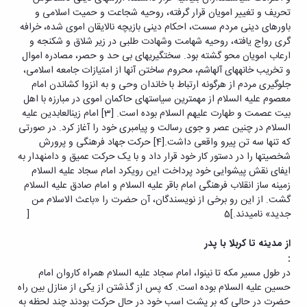
پژوهشی
تحریف و تغییر امویان قرار گرفته، روحیه شجاعت و حمیت اسلامی و
باورهای دینی مردم سست، احکام دینی بازیچه نالایقان اموی شده، خرافه
گری رواج یافته، روحیه شهامت وشهادت طلبی در زیر شلاق و شکنجه و
ارعاب امویان محو گشته بود. سخت‏گیری‏های بی‏ حد و حصر، مصادره اموال
و تخریب خانه‏های آل‏هاشم، محروم ساختن آنها از امتیازات جامعه اسلامی،
جلوگیری مردم از هرگونه ارتباط با خاندان وحی و به انزوا کشاندن امام
معصوم علیه السلام از مهم‏ترین سیاست‏های حاکمان اموی در مبارزه با اهل
بیت عصمت و طهارت علیهم السلام بوده است. [3] امام زین‏العابدین علیه
السلام در چنین عصر و جوی رسالت و پیامبری خود را آغاز کرد. در صورتی
که تنها سه تن پیرو واقعی داشت.[4] حرکت جهاد فرهنگی و پرورش
شخصیت‏ها را در دستور کار خود قرار داد و با یک حرکت عمیق و دامنه‏دار به
ایفای نقش پیشوایی خود پرداخت این رویکرد امام سجاد علیه السلام
زمینه ساز انقلاب فرهنگی امام باقر علیه السلام و امام صادق علیه السلام
گشت. از این رو برخی از نویسندگان، آن حضرت را «باعث الاسلام من
جدید» نامیدند.]5 [
از مدینه تا کربلا با پدر
:
در طول مسیر مکه تا نینوا، امام سجاد علیه السلام همراه کاروان امام
حسین علیه السلام بوده است. که پس از گذشتن از یکی از منازل بین راه
حضرت در حالی که بر پشت اسب خود در حال حرکت بودند چند لحظه به