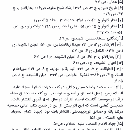
[5] همان، ص 77.
[6] تاریخ طبری، ج 3، ص 309 ارشاد شیخ مفید، ص226 بحارالانوار، ج
44، ص 379
[7] بحارالانوار،ج 42، ص 298، حدیث 3 و جلد 45، ص 1
[8] بحارالانوار،ج 45،ص54 معانی الاخبار، ص 218 دعوات راوندی، ص
54، حدیث 137
[9]زندگانی علی‏بن‏الحسین، شهیدی، ص49.
. [10] الارشاد، ج 2، ص 91؛ سیدنا زین‏العابدین، ص 52؛ اعیان الشیعه، ج
1،ص 635؛ الکامل، ج 4، ص 57
. [11] بحارالانوار، ج 45، ص 1، اعیان الشیعه، ج 1 ص 601
[12] اعیان الشیعه، ج 1، ص 600 .
: [13] الطبقات، ج 5، ص 221؛ البدایة و النهایه، ج 9، ص 109؛ سیراعلام
النبلا، ج 4، ص 386؛ تذکرة الخواص، ص 324. اعیان الشیعه، ج 1، ص
635.
. [14] سید محمد رضا حسینی جلالی در کتاب جهاد الامام السجاد علیه
السلام پس از نقل فضیل‏بن‏زبیر اسدی می‏نویسد: این کتاب به تحقیق مجله
تراثنا در موسسه آل‏البیت لاحیاء التراث در سال 1406 قمری انتشار یافت.
همچنین گفتنی است که این اثر پیش از این در ضمن کتاب امالی خمسیه
مرشد بالله و حدائق الوردیهمحلی، انتشار یافته بود. (جهاد الامام السجاد
علیه السلام ، ص 51(
[15] جهاد الامام السجاد علیه السلام ، ص50
. [16] القاموس المحیط، فیروز آبادی، ج 1، ص 227؛ النهایه، ابن‏اثیر، ج 2،