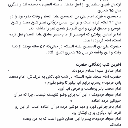
ارتحال فقهای بیشماری از اهل مدینه، « سنه الفقهاء » نامیده اند و دیگری
سال 95 هجری.
« حسین » فرزند امام علی بن الحسین علیه السلام وفات پدر خود را در
سال 94 اعلام کرده است و بر این اساس بزرگانی نظیر شیخ مفید و شیخ
طوسی و محقق اربلی و ابن اثیر نیز همین نظر را داشته اند.
اما بر اساس روایتی که ابوبصیر از امام جعفر صادق علیه السلام نقل کرده
است، امام فرموده است:
حضرت علی بن الحسین علیه السلام در حالی‌که 57 ساله بودند از دنیا
رفت و این واقعه در سال 95 هجری اتفاق افتاد.
آخرین شب زندگانی حضرت
امام صادق علیه السلام فرمودند :
حضرت امام سجاد علیه السلام در شب شهادتش به فرزندش، امام محمد
باقر، فرمود:« پسرم، برایم آب بیاور تا وضو بگیرم.»
امام محمد باقر برخاست و ظرفی آب آورد .
امام سجاد فرمودند:« این آب برای وضو شایسته نیست،‌ چرا که در آن
حیوانی مرده افتاده .»
امام باقر چراغی آورد و دید موشی مرده در آن افتاده است. از این رو
ظرف آب دیگری برای ایشان برد.
امام سجاد فرمود:« پسرم! این همان شبی است که به من وعده
داده‌اند .