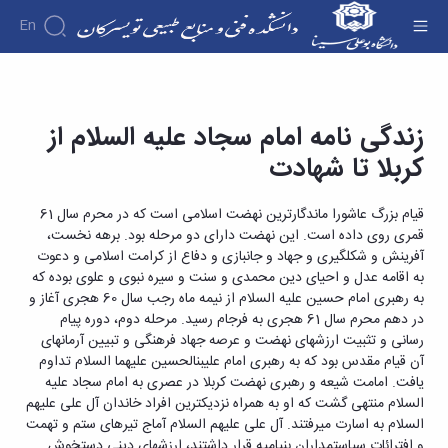
En
دانشکده
زندگی نامه امام سجاد علیه السلام از کربلا تا شهادت
درباره
آموزش
زندگی نامه امام سجاد علیه السلام از
- دانشکده فنی و منابع طبیعی تویسرکان
آموزش
دانشکده
پژوهش
کربلا تا شهادت
پژوهش
تقویم
تاریخچه
افراد
اساتید
اولویت
گروه
ریاست
آموزشی
اساتید
های
های
دروس
دانشکده
قیام بزرگ عاشورا ماندگارترین نهضت اسلامی است که در محرم سال 61
آموزشی
دانشکده
پژوهشی
ارائه
رؤسای
قمری روی داده است. این نهضت دارای دو مرحله بود. برهه نخست،
گروه
اساتید
فرم
شده
پیشین
های
آفرینش و شکل‏گیری و جهاد و جانبازی و دفاع از کرامت اسلامی و دعوت
بازنشسته
های
دوره
آلبوم
آموزشی
به اقامه عدل و احیای دین محمدی و سنت و سیره نبوی و علوی بوده که
کارشناسی
پژوهشی
کارکنان
عکس
مهندسی
به رهبری امام حسین علیه السلام از نیمه ماه رجب سال 60 هجری آغاز و
فرم
اطلاعات
کارگاه
صنایع
در دهم محرم سال 61 هجری به فرجام رسید. مرحله دوم، دوره پیام
ها
تماس
ها
مهندسی
رسانی و تثبیت ارزشهای نهضت و عرصه جهاد فرهنگی و تبیین آرمان‏های
و
سازمان
و
صنایع
آن قیام مقدس بود که به رهبری امام علی‏بن‏الحسین علیهما السلام تداوم
آئین
دانشکده
آزمایشگاه
غذایی
یافت. امامت شیعه و رهبری نهضت کربلا در عصری به امام سجاد علیه
نامه
معاونت
ها
مهندسی
السلام منتهی گشت که او به همراه نزدیک‏ترین افراد خاندان آل علی علیهم
ها
آموزشی
نشریات
فناوری
السلام به اسارت می‏رفتند. آل علی علیهم السلام آماج تیرهای ستم و تهمت
معاونت
اطلاعات
و افترائات سیاستمداران بنی‏امیه قرار داشتند، ارزشهای دینی دستخوش