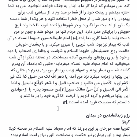
کند. من می‏دانم که فردا کار ما با اینان به جنگ خواهد انجامید. من به شما
اجازه می‏دهم و بیعت خود را از شما بر می‏دارم تا از سیاهی شب برای
پیمودن راه و دور شدن از محل خطر استفاده کنید و هر یک از شما دست
یک تن از اهل‏بیت مرا بگیرید و در شهرها پراکنده شوید تا خداوند فرج
خویش را برایتان مقرر دارد. این مردم تنها مرا می‏خواهند و چون بر من
دست یابند با شما کاری ندارند».[10] امام علی‏بن‏الحسین علیهما السلام در آن
شب که بیمار نیز بود، شب غریبی را سپری می‏کرد. و با چشمان خویش
عظمت روح حسین‏بن‏علی علیهما السلام و شهامت و وفاداری اصحاب را دید
و خود را برای روزهای واپسین آماده می‏ساخت. در صحنه دیگر از آن شب
می‏خوانیم که امام سجاد علیه السلام می‏فرماید: «شبی که بامداد آن پدرم
کشته شد من بیمار بودم و عمه‏ام زینب پرستار من بود. پدرم در حالی که
این بیت‏ها را زمزمه می‏کرد نزد من آمد: یا دهر افٍّ لک من خلیل کَمْ لَکَ فی
الاشراق و الأَصیل من طالبٍ و صاحبٍ قتیل و الدّهر لایقَنُع بالبدیل و انّما
الأمر الی الجلیل و کلُّ حیٍّ سالکُ سبیل[11]من مقصود پدرم را از خواندن
این بیت‏ها دریافتم و گریه گلویم را گرفت امّا گریه خود را باز داشتم و
دانستم که مصیبت فرود آمده است».]12
[
رزم زین‏العابدین در میدان
کربلا
تقریباً همه مورخان بر این باورند که امام سجاد علیه السلام در صحنه کربلا
بیمار بود و این بیماری نیز حکمت و مصلحت الهی برای امت اسلام بوده