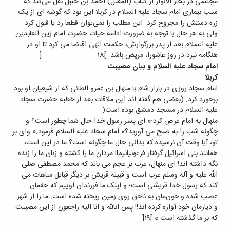
مجلسی در بحار الانوار از کتاب (المقتل) احمد بن حنبل نقل می‌کند که
سبب بیماری امام سجاد علیه السلام در کربلا این بود که گوشه ای از یک
زره دستش را مجروح کرد. این مطلب را نمی‌توان قطعا رد یا قبول کرد
ولی به هر حال با توجه به ضرورت ادامه حیات حضرت امام زین العابدین
علیه السلام بعد از پدر بزرگوارش، حکمت الهی اقتضا می کرد تا او در
هنگامه نبرد در روز عاشورا، مریض باشد. ]18 [
امام سجاد علیه السلام و بیان مصیبت
کربلا
امام سجاد روزی در بازار شام با منهال بن عمرو الطائی که از شیعیان او بود
برخورد کرد. (بعضی هم گفته اند این ملاقات بعد از خطبه حضرت سجاد
علیه السلام در مسجد دمشق بوده است(
منهال به امام عرض کرد:« ای پسر رسول خدا حال شما چطور است؟ و
چگونه شب را به صبح می آورید؟» امام سجاد علیه السلام فرمود:« وای بر
تو، آیا وقت آن نرسیده که بدانی حال ما چگونه است؟ ما در این امت،
همانند بنی اسرائیل گرفتار فرعونیانیم!! مردان ما را کشته و زنان ما را زنده
نگه داشته اند! ای منهال، عرب بر عجم می بالد که محمد مصطفی صلی
الله علیه و آله وسلم عرب است و قبیله قریش بر دیگر قبایل مباهات می
کند که رسول خدا قریشی است؛ و اینک ما فرزندان اوییم که حقمان
غصب شده و خون‌مان به ناحق روی زمین ریخته شده است. ما را از شهر
و دیارمان خود آواره کرده اند!! پس انالله و انا الیه راجعون از این مصیبت
که بر ما گذشته است.» ]19[