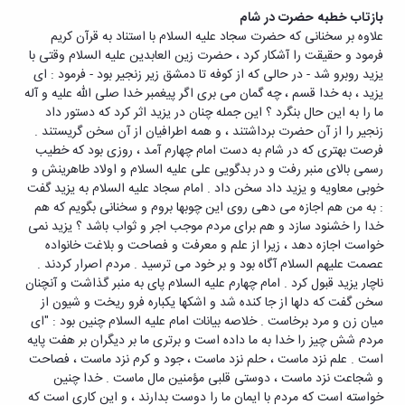
بازتاب خطبه حضرت در شام
علاوه بر سخنانی که حضرت سجاد علیه السلام با استناد به قرآن کریم
فرمود و حقیقت را آشکار کرد ، حضرت زین العابدین علیه السلام وقتی با
یزید روبرو شد - در حالی که از کوفه تا دمشق زیر زنجیر بود - فرمود : ای
یزید ، به خدا قسم ، چه گمان می بری اگر پیغمبر خدا صلی الله علیه و آله
ما را به این حال بنگرد ؟ این جمله چنان در یزید اثر کرد که دستور داد
زنجیر را از آن حضرت برداشتند ، و همه اطرافیان از آن سخن گریستند .
فرصت بهتری که در شام به دست امام چهارم آمد ، روزی بود که خطیب
رسمی بالای منبر رفت و در بدگویی علی علیه السلام و اولاد طاهرینش و
خوبی معاویه و یزید داد سخن داد . امام سجاد علیه السلام به یزید گفت
: به من هم اجازه می دهی روی این چوبها بروم و سخنانی بگویم که هم
خدا را خشنود سازد و هم برای مردم موجب اجر و ثواب باشد ؟ یزید نمی
خواست اجازه دهد ، زیرا از علم و معرفت و فصاحت و بلاغت خانواده
عصمت علیهم السلام آگاه بود و بر خود می ترسید . مردم اصرار کردند .
ناچار یزید قبول کرد . امام چهارم علیه السلام پای به منبر گذاشت و آنچنان
سخن گفت که دلها از جا کنده شد و اشکها یکباره فرو ریخت و شیون از
میان زن و مرد برخاست . خلاصه بیانات امام علیه السلام چنین بود : "ای
مردم شش چیز را خدا به ما داده است و برتری ما بر دیگران بر هفت پایه
است . علم نزد ماست ، حلم نزد ماست ، جود و کرم نزد ماست ، فصاحت
و شجاعت نزد ماست ، دوستی قلبی مؤمنین مال ماست . خدا چنین
خواسته است که مردم با ایمان ما را دوست بدارند ، و این کاری است که