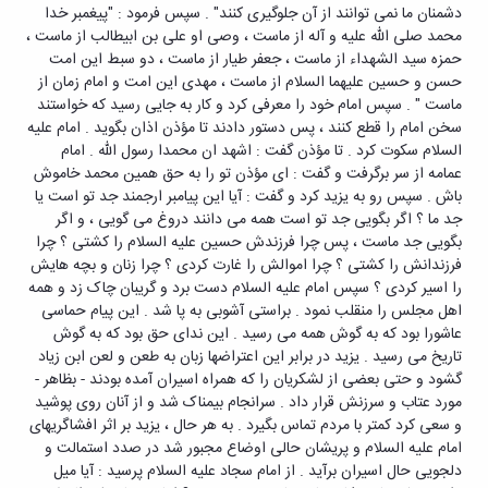
دشمنان ما نمی توانند از آن جلوگیری کنند" . سپس فرمود : "پیغمبر خدا
محمد صلی الله علیه و آله از ماست ، وصی او علی بن ابیطالب از ماست ،
حمزه سید الشهداء از ماست ، جعفر طیار از ماست ، دو سبط این امت
حسن و حسین علیهما السلام از ماست ، مهدی این امت و امام زمان از
ماست " . سپس امام خود را معرفی کرد و کار به جایی رسید که خواستند
سخن امام را قطع کنند ، پس دستور دادند تا مؤذن اذان بگوید . امام علیه
السلام سکوت کرد . تا مؤذن گفت : اشهد ان محمدا رسول الله . امام
عمامه از سر برگرفت و گفت : ای مؤذن تو را به حق همین محمد خاموش
باش . سپس رو به یزید کرد و گفت : آیا این پیامبر ارجمند جد تو است یا
جد ما ؟ اگر بگویی جد تو است همه می دانند دروغ می گویی ، و اگر
بگویی جد ماست ، پس چرا فرزندش حسین علیه السلام را کشتی ؟ چرا
فرزندانش را کشتی ؟ چرا اموالش را غارت کردی ؟ چرا زنان و بچه هایش
را اسیر کردی ؟ سپس امام علیه السلام دست برد و گریبان چاک زد و همه
اهل مجلس را منقلب نمود . براستی آشوبی به پا شد . این پیام حماسی
عاشورا بود که به گوش همه می رسید . این ندای حق بود که به گوش
تاریخ می رسید . یزید در برابر این اعتراضها زبان به طعن و لعن ابن زیاد
گشود و حتی بعضی از لشکریان را که همراه اسیران آمده بودند - بظاهر -
مورد عتاب و سرزنش قرار داد . سرانجام بیمناک شد و از آنان روی پوشید
و سعی کرد کمتر با مردم تماس بگیرد . به هر حال ، یزید بر اثر افشاگریهای
امام علیه السلام و پریشان حالی اوضاع مجبور شد در صدد استمالت و
دلجویی حال اسیران برآید . از امام سجاد علیه السلام پرسید : آیا میل