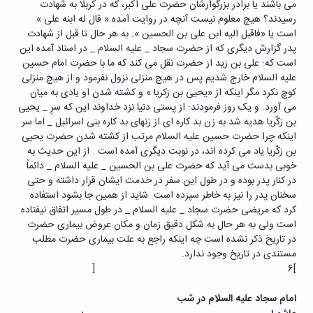
می باشند یا برادر بزرگوارشان حضرت علی اکبر، که در کربلا به شهادت
رسیدند؟ هیچ معلوم نیست آنچه در روایت آمده « قال له ابنه علی »
است یا «فاقبل الیه ابن علی بن الحسین ». به هر حال تا قبل از شهادت
پدر گزارش دیگری که از حضرت سجاد _ علیه السلام _ در اسناد آمده این
است که: علی بن زید از حضرت نقل می کند که ما با حضرت امام حسین
علیه السلام خارج شدیم پس در هیچ منزلی نزول نفرمود و از هیچ منزلی
کوچ نکرد مگر اینکه از «یحیی بن زکریا » و کشته شدن او یادی به میان
می آورد. و یک روز فرمودند: از پستی دنیا نزد خداوند این که سرِ _ یحیی
بن زکّریا هدیه شد به زن بد کاره ای از زنهای بد کاره بنی اسرائیل _ اما سر
اینکه چرا حضرت حسین علیه السلام مرتب از کشته شدن حضرت یحیی
بن زکّریا یاد می کرده اند، در نوبت دیگری آمده است . از این حدیث به
خوبی بدست می آید که حضرت علی بن الحسین _ علیه السلام _ دائماً
در کنار پدر بوده و در طول این سفر در خدمت ایشان قرار داشته و حتی
سخنان پدر را نیز به خاطر سپرده است. شاید از همین جا بشود استفاده
کرد که مریضی حضرت سجاد _ علیه السلام _ در طول مسیر اتفاق نیفتاده
است ولی به هر حال به شکل دقیق زمان و مکان عروض بیماری حضرت
در تاریخ ذکر نشده است چه اینکه راجع به علت بیماری حضرت مطلب
مستندی در تاریخ وجود ندارد.
]6 [
امام سجاد علیه السلام در شب