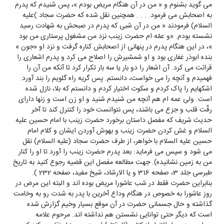
می گوید بشنوم و « من در آن هنگام مریض بودم »، پس شنیدم که پدرم
به اصحابش می فرمود. . . . همچنین نقل شده که حضرت سجاد )علیه
السلام) فرمودند « من در آن شبی که پدرم در صبحش به شهادت رسید
نشسته بودم. «و عمّه ام حضرت زینب نزد من مشغول پرستاری من بود
»، در این هنگام پدرم در پنهانی از اصحابش کناره گرفت و نزد او «جون »
بنده ابوذر غفاری بود و او شمشیرش را اصلاح می کرد و پدرم اشعاری را
قرائت می کرد. آن اشعار را دو بار یا سه بار تکرار کرد تا آنکه من آن را
فهمیدم و آنچه را می خواست، دانستم. پس گریه راه گلویم را بند آورد.
اشکهایم را پاک کردم و سکوت اختیار کردم و دانستم که بلا، نازل شده
است. ولی عمه ام هم آنچه من شنیدم شنید و او زن است و زنها دارای
رقّت قلب و جزع می باشند، پس نتوانست خود را کنترل کند تا آخر
حدیث شریف که مفصل داستان برخورد حضرت زینب با امام حسین علیه
السلام و غش کردن حضرت زینب و بهوش آوردن ایشان و کلام امام
حسین علیه السلام با خواهر، از طرف حضرت سجاد (علیه السلام) نقل
می شود و سپس می فرماید: بعد پدرم حضرت زینب را آورد تا او را کنار
من به زمین نشانیده). جهت مطالعه مفصل این قضیه رجوع کنید به تاریخ
طبرسی جلد 3، صفحه 316 و یا الارشاد، شیخ مفید، صفحه 232 ).
بنابراین حضرت فقط در شب عاشورا مریض بوده اند و البته این مرض در
روز عاشورا به خصوص در هنگام وداع آخرین با پدر به شدت رو به وخامت
گذاشته و حال جسمانی حضرت در آن موقع بسیار وخیم گزارش شده
است که دیگر حتی توانایی نشستن هم نداشته اند. مرحوم علامه