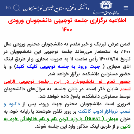
En
اطلاعیه برگزاری جلسه توجیهی دانشجویان ورودی
اطلاعیه برگزاری جلسه توجیهی دانشجویان ورودی
۱۴۰۰ - دانشکده فنی و منابع طبیعی تویسرکان
۱۴۰۰
دانشکده
درباره
آموزش
آموزش
دانشکده
پژوهش
ضمن عرض تبریک و خیر مقدم به دانشجویان محترم ورودی سال
پژوهش
تقویم
تاریخچه
افراد
۱۴۰۰، به استحضار می‌رساند جلسه توجیهی این دانشجویان در
اساتید
اولویت
گروه
ریاست
آموزشی
تاریخ 1400/7/18
رأس ساعت ۱۱ به صورت مجازی و از طریق لینک
اساتید
های
های
دروس
دانشکده
آموزشی
دانشکده
اتاق مجازی (
جهت ورود به جلسه توجیهی کلیک کنید
)
و با
پژوهشی
ارائه
رؤسای
گروه
اساتید
فرم
شده
پیشین
حضور مسئولین دانشکده،
برگزار خواهد شد.
های
بازنشسته
های
دوره
آلبوم
حضور تمام نو دانشجویان در این جلسهِ توجیهی الزامی
آموزشی
کارشناسی
پژوهشی
کارکنان
عکس
مهندسی
است.
شایان ذکر است، در پایان جلسه، به سؤال‌های دانشجویان
فرم
اطلاعات
کارگاه
صنایع
توسط مسئولان دانشکده، پاسخ داده خواهد شد.
ها
تماس
ها
مهندسی
ضروری است دانشجویان محترم
جهت ورود، پس از
دانلود و
و
سازمان
و
صنایع
آئین
دانشکده
نصب نرم‌افزار ادوب کانکت
بر روی تلفن هوشمند یا رایانه خود، به
آزمایشگاه
غذایی
نامه
معاونت
ها
عنوان
مهمان ( Guest) با وارد کردن نام و نام خانوادگی خود به
مهندسی
ها
آموزشی
نشریات
فناوری
لاتین
و از طریق لینک مذکور وارد این جلسه شوند.
معاونت
اطلاعات