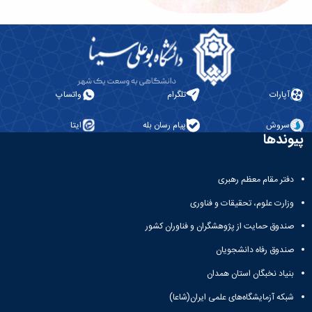
دکتر یوسف صنعتی
سومین رئیس دانشکده
رشته تخصصی:
مهندسی کامپیوتر-نرم افزار
مدت خدمت:
ادامه دارد-1401
آپارات
تلگرام
واتساپ
سروش
پیام رسان بله
ایتا
پیوندها
دفتر مقام معظم رهبری
وزارت علوم، تحقیقات و فناوری
صندوق حمایت از پژوهشگران و فناوران کشور
صندوق رفاه دانشجویان
بنیاد نخبگان استان همدان
شبکه آزمایشگاه‌های علمی ایران(شاعا)